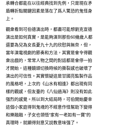
承轉合都能在以往經典找到先例，只是現在矛
盾轉折點關鍵因素是落在了爲人驚恐的鬼怪身
上。
觀衆看到可伯德演出時，都盡可能想劉克宣德
演出是如何真實，是能夠演到那些60幾歲人都
還要為兒為女長憂九十九的欣慰與無奈，但，
當年演電視劇的節奏和方法，其實是會令得觀
衆出戲的，常常人物之間的對話都是會停一拍
才開始，這種鏡頭切換時候的撕裂感也破壞了
演出的可信性。其實懷疑這是甘國亮監製作品
的風格吧，上次的《山水有相逢》都出現有同
樣的觀感，但友臺的《八仙過海》則沒有如此
强烈的感覺。所以到大結局時，可伯開始慶幸
這個小家庭得到鬼魂的不經意作怪幫助下變得
和樂融融，子女也領悟“家有一老如有一寶”的
真理時，就顯得刻意又説教意味强了。