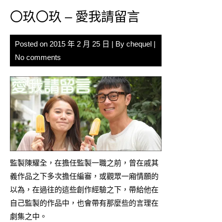
〇玖〇玖 – 愛我請留言
Posted on
2015 年 2 月 25 日
| By
chequel
|
No comments
監製陳耀全，在擔任監製一職之前，曾在戚其
義作品之下多次擔任編審，或觀眾一廂情願的
以為，在過往的這些創作經驗之下，帶給他在
自己監製的作品中，也會帶有那麼些的言理在
劇集之中。