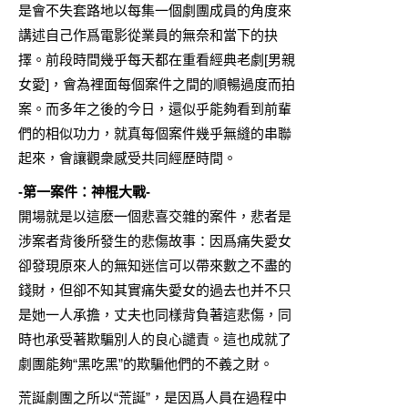
是會不失套路地以每集一個劇團成員的角度來
講述自己作爲電影從業員的無奈和當下的抉
擇。前段時間幾乎每天都在重看經典老劇[男親
女愛]，會為裡面每個案件之間的順暢過度而拍
案。而多年之後的今日，還似乎能夠看到前輩
們的相似功力，就真每個案件幾乎無縫的串聯
起來，會讓觀衆感受共同經歷時間。
-第一案件：神棍大戰-
開場就是以這麽一個悲喜交雜的案件，悲者是
涉案者背後所發生的悲傷故事：因爲痛失愛女
卻發現原來人的無知迷信可以帶來數之不盡的
錢財，但卻不知其實痛失愛女的過去也并不只
是她一人承擔，丈夫也同樣背負著這悲傷，同
時也承受著欺騙別人的良心譴責。這也成就了
劇團能夠“黑吃黑”的欺騙他們的不義之財。
荒誕劇團之所以“荒誕”，是因爲人員在過程中