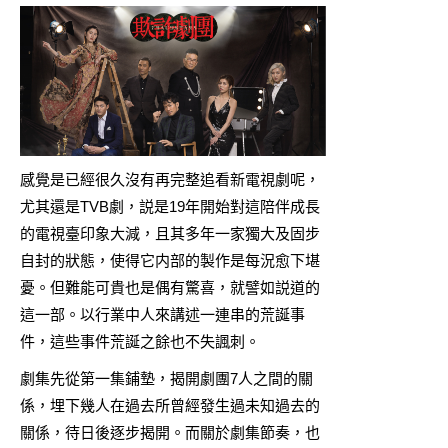
感覺是已經很久沒有再完整追看新電視劇呢，
尤其還是TVB劇，説是19年開始對這陪伴成長
的電視臺印象大減，且其多年一家獨大及固步
自封的狀態，使得它内部的製作是每況愈下堪
憂。但難能可貴也是偶有驚喜，就譬如説道的
這一部。以行業中人來講述一連串的荒誕事
件，這些事件荒誕之餘也不失諷刺。
劇集先從第一集鋪墊，揭開劇團7人之間的關
係，埋下幾人在過去所曾經發生過未知過去的
關係，待日後逐步揭開。而關於劇集節奏，也