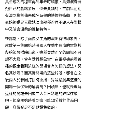
真至成名的穩重再到年老時驕傲，真如演繹著
她自己的戲路發展。倒是黃韻詩，在劇集初期
有演到梅劍仙未成名時候的怯懦與衝動，但觀
衆始終還是喜歡她演出那種得理不饒人在蠻橫
中又暗含溫柔的性格特色。
整部劇，除了兩位女主角的演出有得印象外，
就數第一集開始時將兩人在戲中參演的電影片
段給節段播映出來，這種突然而至的開場不可
謂不大膽，會有點難想象當年在電視機前看首
播的觀衆看到這樣的開場會有怎樣的想法。莫
名其妙嗎？而其實開場的這些片段，都會在之
後兩人於影圈打拼時重播，算是給劇集這樣的
開場一個伏筆的解答嗎？回頭想，也就是理解
這樣的開場是回顧二人昔日影壇的輝煌往績
吧。觀衆開始時看到這可能10分鐘的作品回
顧，真懷疑是不是點錯集數的。