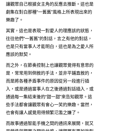
讓觀眾自己根據女主角的反應去推斷。這也是
劇集在對白那種“一舊舊”風格上所表現出來的
樂趣了。
其實，這也是表現一對愛人的理應該的狀態，
往往他們“一舊舊”的對話，言之有他的對話，
也是只有當事人才能明白，這也是為之愛人所
應該的默契。
而之外，在節奏控制上也讓觀眾覺得有意思的
是，常常用到倒敘的手法，並非平鋪直敘的，
而是將各種矛盾事件的原因從另一段進行插
入，或是通過當事人在之後通過對話插入，或
通過每一集結束後的“甜一甜”來告知觀眾。這
些手法都會讓觀眾有會心一笑的樂趣。當然，
也會有讓人感覺用得頻繁氾濫之嫌了。
而故事通過智能手機之間的通訊來展開，就又