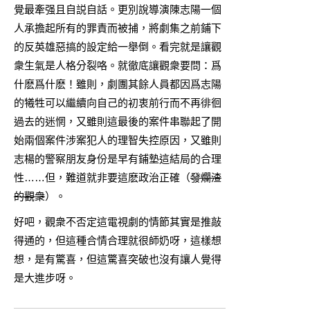
覺最牽强且自説自話。更別說導演陳志陽一個
人承擔起所有的罪責而被捕，將劇集之前鋪下
的反英雄惡搞的設定給一舉倒。看完就是讓觀
衆生氣是人格分裂咯。就徹底讓觀衆要問：爲
什麽爲什麽！雖則，劇團其餘人員都因爲志陽
的犧牲可以繼續向自己的初衷前行而不再徘徊
過去的迷惘，又雖則這最後的案件串聯起了開
始兩個案件涉案犯人的理智失控原因，又雖則
志楊的警察朋友身份是早有鋪墊這結局的合理
性……但，難道就非要這麽政治正確（
發爛渣
的觀衆
）。
好吧，觀衆不否定這電視劇的情節其實是推敲
得通的，但這種合情合理就很師奶呀，這樣想
想，是有驚喜，但這驚喜突破也沒有讓人覺得
是大進步呀。