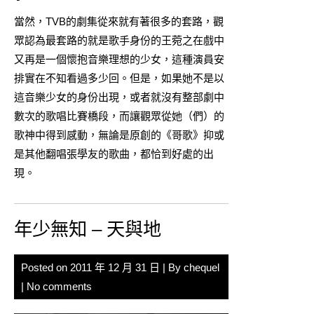
當然，TVB的劇集從來就有著很多的套路，觀
眾認為最套路的就是歌手身份的王菀之在戲中
又再是一個懷抱音樂理想的少女，這種演員安
排實在不知看過多少回。但是，如果她不是以
這音樂少女的身份出現，或者就沒有整部劇中
數次的歌唱比賽橋段，而讓觀眾從她（們）的
歌神中得到感動，無論是原創的《哥歌》抑或
是其他翻唱張學友的歌曲，都恰到好處的出
現。
年少無知 – 天與地
Posted on
2011 年 12 月 31 日
| By
chequel
|
No comments