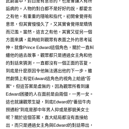
此劇當中，對白是有意思的，也是會讓人有所
詬病的。人物的對白都不是好好的說，都愛言
之有他，有重重的隱喻和指代，初開會覺得有
意思，但其實慢慢久了，又其實會覺得是矯情
而氾濫。當然，這言之有他，其實又從另一個
方面來講，能夠給到觀眾有表面之外的思考延
伸。就像Prince Edward這個角色，關於一直糾
纏他的過去故事，觀眾都只是通過女主角和他
的對話來猜測，一直都沒有一個正面的答复，
到底是什麼原因令他無法邁出他的下一步。雖
然劇情上有從Edward這角色的視角上給過“答
案”，但這答案是虛無的，因為觀眾所看到讓
Edward困擾的人在面前是由兩個，一男一女。
這也就讓觀眾生疑，到底Edward的“番茄牛肉
撈通粉”到底是那中年男人抑或是那貌美女士
呢？關於這個答案，直大結局都沒有直接給
出，而只是通過女主角與Edward的對話帶出，