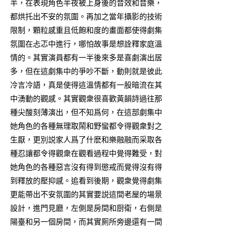
半，在表現角色半夜被上身後的音效和音樂，
都烘托出不安的氛圍。再加之當年攝影的技術
限制，顆粒感重且低飽和度的畫面都使得劇集
氛圍在忐忑中進行，哪怕故事是想詮釋家庭溫
情的。其實演員都有一半後來多是喜劇演出居
多，但在這劇集中的爭吵不斷，動則就是彼此
冷言冷語，真是使得這溫情都有一股暗流在其
中湧動的觀感。其實觀衆很喜歡黃韻詩過往那
種尖酸刻薄演出，但不知爲何，在這部劇集中
她角色的各種無理取鬧和野蠻都令得觀衆對之
生厭，更別説家人爲了什麽和樂融融而采取各
種忍讓都令得觀衆在觀看過程中覺得難受，對
她角色的各種惡言沒有得到懲戒而覺得沒有得
到釋放的壓抑感。追看到後期，觀衆覺得劇集
更能帶出不安氛圍的其實要説這間老屋的場景
設計，進門見廳，左側是房間和厨衛，右側是
陽臺和另一個房間，而其實厠所旁邊還有一間