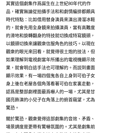
其實這個劇集作爲誕生在上世紀80年代的作
品，確實無論從拍攝手法和和劇情編排都頗具
時代特點：比如借用替身演員來演出滑溜冰鞋
的，就會先用全身鏡來拍攝演員，當有高難度
的滑地和旋轉翻身的特技就切換成特寫鏡頭，
以鏡頭切換來讓觀衆信服角色的技巧。以現在
觀衆的眼光來回看，就覺得很土炮的技法，但
如果理解到電視劇當年所播出的電視機顯示效
果，就會明白這手法也可理解的。而説到畫面
顯示效果，有一場四個鬼各自上身到可伯子女
身上後在老屋各個角落看著可伯在家裏走動，
認爲是整部劇裡面最爲嚇人的一場，尤其是甘
國亮飾演的小兒子在角落上的俯首窺望，尤為
驚恐。
關於驚恐，觀衆覺得這部劇集的音效、矛盾、
場景調度是更帶有驚嚇氛圍的。尤其是劇集前