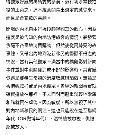
得觀眾好感的萬綺雯的參演，還有初涉電視拍
攝的王菀之，這不經意間帶出淡定的感覺來。
而且是合家歡的喜劇。
開場的內地自由行橋段頗得觀眾的歡心，因為
這就是被告知的內地訪港旅客的情況，暴發奢
侈毫不吝嗇地消費購物。但然後從萬綺雯的故
事線，又帶出內地到港新移民的鬱鬱不得志的
情況。當有其他觀眾不滿當中的橋段影射新聞
事件並對中港關係造成不好的影響時，其實感
覺還是那老生常談的過度敏感與驕傲，無論是
香港觀眾抑或是內地觀眾。曾經的新聞事實就
確實擺放在那裡，不去面對而避重就輕地歌頌
和諧就實在虛偽。因為敏感，所以無視了其中
對內地新移民的關注。這也只能說在這互聯網
年代（OR微博年代），溫情總被忽視，仇恨
總被放大。