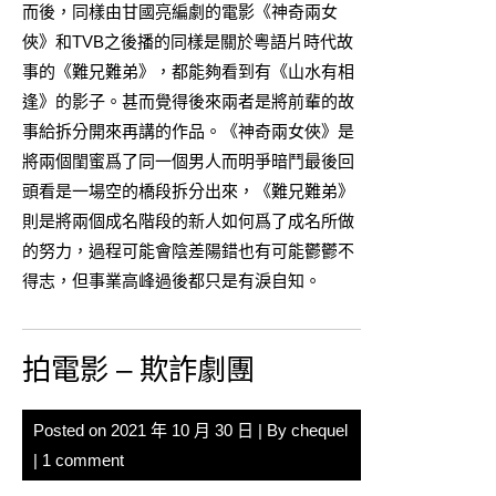
而後，同樣由甘國亮編劇的電影《
神奇兩女
俠
》和TVB之後播的同樣是關於粵語片時代故
事的《難兄難弟》，都能夠看到有《山水有相
逢》的影子。甚而覺得後來兩者是將前輩的故
事給拆分開來再講的作品。《神奇兩女俠》是
將兩個閨蜜爲了同一個男人而明爭暗鬥最後回
頭看是一場空的橋段拆分出來，《難兄難弟》
則是將兩個成名階段的新人如何爲了成名所做
的努力，過程可能會陰差陽錯也有可能鬱鬱不
得志，但事業高峰過後都只是有淚自知。
拍電影 – 欺詐劇團
Posted on
2021 年 10 月 30 日
| By
chequel
|
1 comment