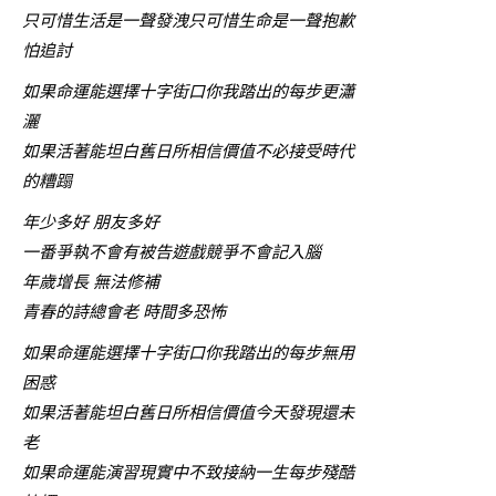
只可惜生活是一聲發洩只可惜生命是一聲抱歉
怕追討
如果命運能選擇十字街口你我踏出的每步更瀟
灑
如果活著能坦白舊日所相信價值不必接受時代
的糟蹋
年少多好 朋友多好
一番爭執不會有被告遊戲競爭不會記入腦
年歲增長 無法修補
青春的詩總會老 時間多恐怖
如果命運能選擇十字街口你我踏出的每步無用
困惑
如果活著能坦白舊日所相信價值今天發現還未
老
如果命運能演習現實中不致接納一生每步殘酷