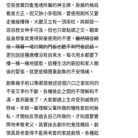
空房放置四隻鬼魂所屬的神主牌。房屋的格局
看是方正，但又狹小多阻隔，要使用厠所又要
走幾級樓梯，大廳又立有一頂梁柱。與鄰居一
班自梳女伸手可及，但也只是點頭之交。觀衆
設身想象就覺得房屋使用的不便，
雖然隔音頗
佳，隔著一堵打開的門板也聽不到門後説話。
更別説這種唐樓沒有自來水，每次用水都要下
樓一桶一桶地提取。這種生活的窮迫和家人關
係的緊張，就更是積攢著劇集的不安情緒。
劇集幾乎前12集都是敘述這個六口之家如何的
不安又爭吵不斷，各種彼此之間的不理解和不
滿。直到最後了，大家都遇上生命受到威脅的
時候，年輕一輩理解父輩所做的犧牲是如何無
私，才開始反思過去自己所做的，才知道要實
際地孝敬老父。其實抹去劇中的鬼怪橋段，劇
情真是老套得不能再老套的家庭劇情，各種起