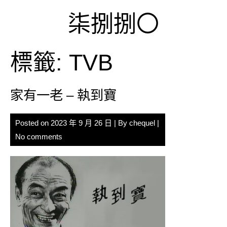
Skip
柒捌捌〇
to
content
標籤:
TVB
家有一老 – 執到寶
Posted on
2023 年 9 月 26 日
| By
chequel
|
No comments