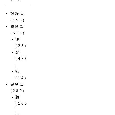
記錄員
(150)
觀影眾
(518)
短
(28)
影
(476
)
錄
(14)
御宅士
(289)
動
(160
)