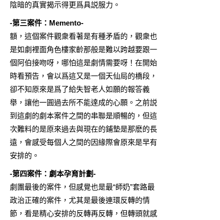
陰暗的真實揭示得更爲具説服力。
-第三案件：Memento-
額，這個案件觀衆看著是有種矛盾的，觀衆也
是如劇裡面角色樓家齡那般是難以跨越要跟一
個阿伯接吻呀，哪怕這是劇情需要呀！在開始
時看預告，會以爲這又是一個天仙局的橋段，
卻不知原來是爲了給失智老人如願的報答義
舉，讓他一圓過去所不能達成的心願。之前説
到這劇的劇本案件之間的串聯是順暢的，但這
次難料的是原來過去與現在的鋪墊是那麽的長
遠，會感受每個人之間的因緣際會原來是早有
安排的。
-第四案件：劇本孕育計劃-
劇團最後的案件，但感覺也是最“師奶”套路最
政治正確的案件，尤其是最後連環反轉的情
節，看是精心安排的反轉再反轉，但轉頭就感