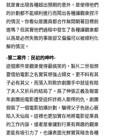
就是會出現各種超出預期的意外，是使得他們
的計劃都不能順利進行而鬧出各種讓觀衆捏汗
的情況。你看似是團員都合作無間朝著目標前
進嗎？但其實他們過程中發生了各種讓觀衆都
以爲是必然失敗的事故卻又偏偏可以被順利化
解的情況。
-第二案件：民初的呻吟-
這個案件是觀衆覺得最搞笑的，製片二世祖想
要借拍電影之名實質想強占婦女，更不料有其
子必有其父，而落入到欺詐劇團手中就徒有賠
了夫人又折兵的結局了。爲了伸張正義及報當
年劇團拍電影遭受這奸詐商人壓榨的仇，劇團
假裝了一個電影拍攝計劃，騙得父子色迷心竅
陷入天仙局。這裡也更加實在地將電影從業員
的工作内容，或者是會讓對行業有興趣的觀衆
更能有吸引力了，也讓表面光鮮實質暗含各種