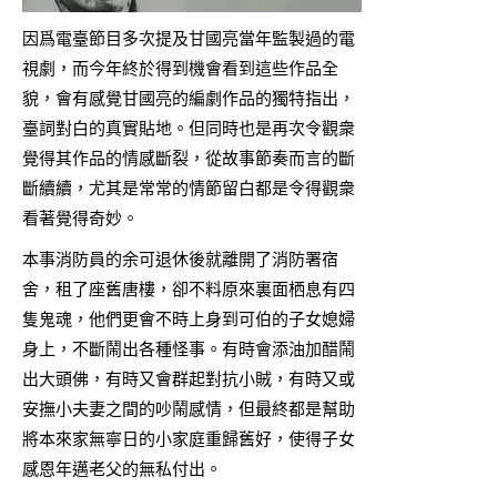
因爲電臺節目多次提及甘國亮當年監製過的電
視劇，而今年終於得到機會看到這些作品全
貌，會有感覺甘國亮的編劇作品的獨特指出，
臺詞對白的真實貼地。但同時也是再次令觀衆
覺得其作品的情感斷裂，從故事節奏而言的斷
斷續續，尤其是常常的情節留白都是令得觀衆
看著覺得奇妙。
本事消防員的余可退休後就離開了消防署宿
舍，租了座舊唐樓，卻不料原來裏面栖息有四
隻鬼魂，他們更會不時上身到可伯的子女媳婦
身上，不斷鬧出各種怪事。有時會添油加醋鬧
出大頭佛，有時又會群起對抗小賊，有時又或
安撫小夫妻之間的吵鬧感情，但最終都是幫助
將本來家無寧日的小家庭重歸舊好，使得子女
感恩年邁老父的無私付出。