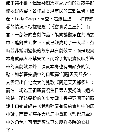
雖爭議不斷，但無礙劇集本身所有的好故事好
橋段好內容，各種對香港市民的生動呈現，破
產，Lady Gaga，高登，超級巨聲……種種熟
悉的情況。根據經驗（《富貴黃金屋》）而
言，一部好的喜劇作品，能夠讓觀眾在共鳴之
中，能夠看到當下，就已經成功了一大半。有
時並非編劇過後的故事具喜劇效果，而是現實
本身就讓人不禁失笑。而除了對現實反映所帶
來的喜劇效果外，演員本身也有著諸多的笑
點，如郭晉安戲中的口頭禪“問題天天都多”，
其實是出自他太太的兒歌《問題天天都多》；
而在一場為王祖藍慶祝生日眾人要扮演卡通人
物時，萬綺雯扮的美少女戰士幾乎要讓王祖藍
說出口她曾經在《我和殭屍有個約會》中的馬
小玲；而黃光亮在大結局中重現《監獄風雲》
中的角色，可謂是預謀已久壓抑多時的安排
了。