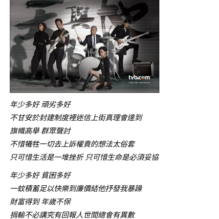
年少多好 頑劣多好
不甘安於封建制度裡迷信上街真理會達到
旗幟高舉 群眾聲討
不惜犧牲一切去上訴權貴的想法太俗套
只可惜生活是一堆挫折 只可惜生命是必須妥協
年少多好 貧困多好
一蚊積蓄足以快樂到廉價結他抒發我暴躁
財富得到 年歲不保
捐輸不必講究有回報人世間總會有異數