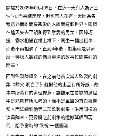
開場於2009年09月09日，在這一天有人為這三
個“九”而喜結連理，但也有人在這一天因為各
種意外而離開最親愛的人離開這個世界。兩個
在這天失去至親和得到摯愛的男女，因緣巧
遇，霧水相遇在橋上橋下，同坐一輛出租車，
而後不再相遇了，直到4年後。劇集就是以這
麼一種讓人嚮往的偶遇重逢的故事拉開美好的
開章。
回到監製陳耀全，在之前他首次當人監製的劇
集《师父·明白了》就對他的出品有所好感，故
事中所帶有的道理禪意，讓觀眾在看據的過程
中是能夠有所思考的，而不是單單的直白被告
知。而延續到他第二部監製劇集，沿用同樣的
演員陣容，更像將之前劇集的遺憾延續到現
代，給予當時的“梁祝”一個圓滿。