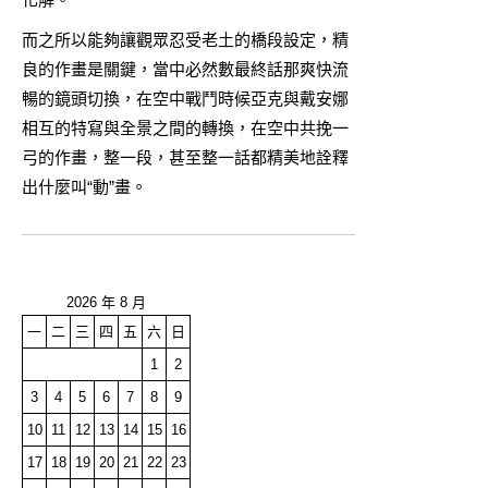
而之所以能夠讓觀眾忍受老土的橋段設定，精
良的作畫是關鍵，當中必然數最終話那爽快流
暢的鏡頭切換，在空中戰鬥時候亞克與戴安娜
相互的特寫與全景之間的轉換，在空中共挽一
弓的作畫，整一段，甚至整一話都精美地詮釋
出什麼叫“動”畫。
2026 年 8 月
一
二
三
四
五
六
日
1
2
3
4
5
6
7
8
9
10
11
12
13
14
15
16
17
18
19
20
21
22
23