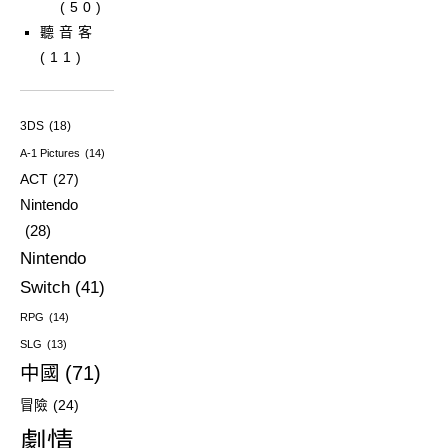
(50)
聽音客
(11)
3DS
(18)
A-1 Pictures
(14)
ACT
(27)
Nintendo
(28)
Nintendo
Switch
(41)
RPG
(14)
SLG
(13)
中國
(71)
冒險
(24)
劇情