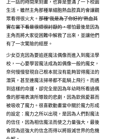
上一話的時間來刻畫，也算是豐滿了一下校園
生活，雖然主角那種單細胞熱血腔真的會讓觀
眾看得很火大。
那種“我是為了你好的”熱血其
實在當下看是很煩很討厭的，
哪怕最後是因為
主角而將大家從困難中解救了出來，並讓他們
有了一次驚險的經歷。
少女亞克因為要追逐魔法偶像而進入到魔法學
校，一心要學習魔法成為如偶像一般的魔女，
奈何慢慢發現自己根本就沒有能夠習得魔法的
潛質，甚至連魔法掃帚都不能騎上飛行。而遇
到這樣的命運，卻完全是因為年幼時所看過偶
像的那場表演所導致的悲劇，因為欽佩愛慕而
被吸收了魔力。很喜歡動畫當中關於魔力形成
的設定：魔力之所以出現，是因為人們對魔法
的信任，因為相信魔法而使之力量強大，最後
會因為這強大的信念而得以將毀滅世界的危機
化解。