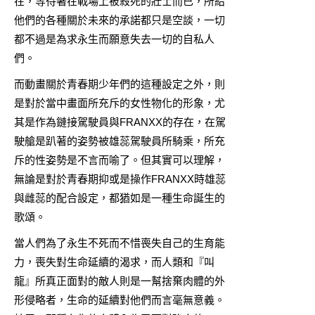
在，等待著在戰場上被殺死的壯士而已，所給
他們的各種關於未來的承諾都只是空談，一切
都不過是為求永生而願意失去一切的自私人
們。
而動畫關於青春期少年們的這種設定之外，則
是對於當中畫面所充斥的女性物化的形象，尤
其是作為鏈接駕駛員與FRANXX的存在，在駕
駛艙是趴著的姿勢被雄蕊駕駛員所騎乘，所充
斥的性姿勢是不言而喻了。但其實可以理解，
無論是對於青春期抑或是操作FRANXX時雄蕊
與雌蕊的配合設定，都猶如是一種生命誕生的
歌頌。
當人們為了永生不死而不惜喪失自己的生育能
力，喪失對生命延續的渴求，而人類和『叫
龍』所真正面對的敵人則是一幫捨棄肉體的外
形侵略者，生命的延續對他們而言毫無意義。