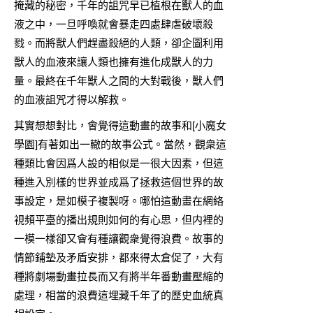
掩藏的秘密，千年的詛咒早已植根在獸人的血
液之中，一旦呼喚就會暴走四處肆虐破壞殺
戮。而將獸人們趕盡殺絕的人類，卻企圖利用
獸人的血液來讓人類也擁有進化成獸人的力
量。最終在千年獸人之間的大對戰後，獸人們
的血液詛咒才得以解救。
其實想想對比，會覺得這動畫的故事和[
小魔女
學園
]有著如出一轍的故事公式。當然，觀衆這
種類比會因爲人設的相似是一很大因素，但這
種進入別樣的世界並成爲了拯救這個世界的故
事設定，是如模子複製呀。哪怕這動畫在網絡
視頻平臺的播出規則如何的有心思，但内裡的
一模一樣卻又會有種讓觀衆覺得浪費。故事的
情節鋪墊及矛盾安排，都來得太倉促了，大有
種將劇場動畫拉長而又有將半年番動畫壓縮的
處理，相當的浪費這埋藏千年了的歷史血統真