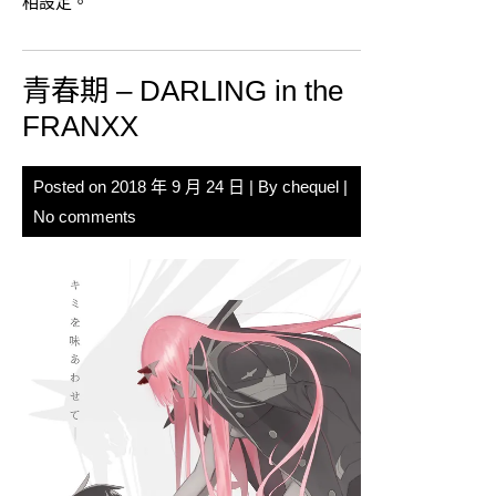
相設定。
青春期 – DARLING in the
FRANXX
Posted on
2018 年 9 月 24 日
| By
chequel
|
No comments