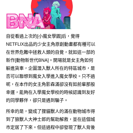
自從看過上次的[
小魔女學園
]后，覺得
NETFLIX出品的少女主角原創動畫都有種可以
在世界危難中拯救人類的自覺，就如這一部的
新作[動物新世代BNA]。開場就是女主角如何
躲進貨車，企圖潛入獸人所在的特區城市，是
否可以聯想到魔女入學進入魔女學校。只不過
呢，在本作的女主角影森滿卻沒有如前輩那般
幸運，能夠在入學魔女學校的時候認識到友好
的同學夥伴，卻只是遇到騙子。
所幸的是，變成了狸貓獸人的滿在動物城市得
到了狼獸人大神士郎的幫助解救，並在這個城
市定居了下來。但這過程中卻發現了獸人背後