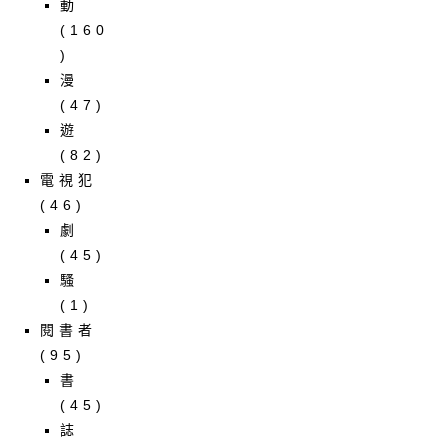
動
(160
)
漫
(47)
遊
(82)
電視犯
(46)
劇
(45)
騷
(1)
閱書者
(95)
書
(45)
誌