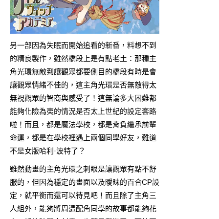
另一部因為失眠而開始追看的新番，料想不到
的精良製作，雖然橋段上是有點老土：那種主
角光環無敵到讓觀眾都要側目的橋段有時是會
讓觀眾情緒不佳的，這主角光環是否無敵得太
無視觀眾的智商與感受了！這無論多大困難都
能夠化險為夷的情況是否太上世紀的設定套路
啦！而且，都是魔法學校，都是背負繼承前輩
命運，都是在學校裡遇上兩個同學好友，難道
不是女版哈利·波特了？
雖然動畫的主角光環之刺眼是讓觀眾有點不舒
服的，但因為穩定的畫面以及曖昧的百合CP設
定，就平衡而還可以待見吧！而且除了主角三
人組外，能夠將周遭配角同學的故事都能夠花