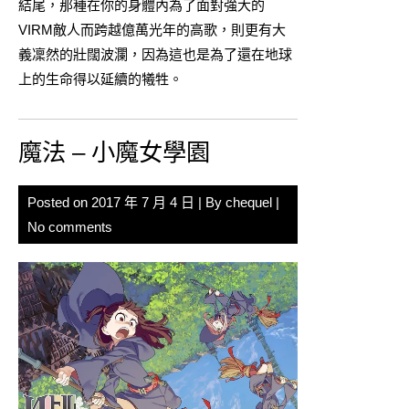
結尾，那種在你的身體內為了面對強大的
VIRM敵人而跨越億萬光年的高歌，則更有大
義凜然的壯闊波瀾，因為這也是為了還在地球
上的生命得以延續的犧牲。
魔法 – 小魔女學園
Posted on
2017 年 7 月 4 日
| By
chequel
|
No comments