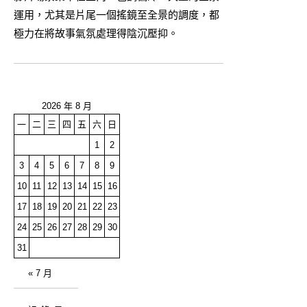
運用，尤其是片尾一個搖鏡至全景的調度，都
極力在將故事氣氛處理得陰沉壓抑。
2026 年 8 月
一
二
三
四
五
六
日
1
2
3
4
5
6
7
8
9
10
11
12
13
14
15
16
17
18
19
20
21
22
23
24
25
26
27
28
29
30
31
« 7 月