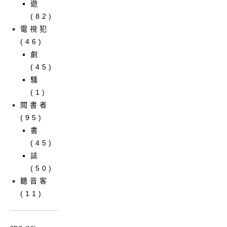
遊
(82)
電視犯
(46)
劇
(45)
騷
(1)
閱書者
(95)
書
(45)
誌
(50)
聽音客
(11)