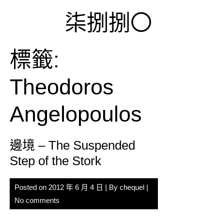
Skip
柒捌捌〇
to
content
標籤:
Theodoros
Angelopoulos
邊境 – The Suspended
Step of the Stork
Posted on
2012 年 6 月 4 日
| By
chequel
|
No comments