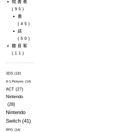
閱書者
(95)
書
(45)
誌
(50)
聽音客
(11)
3DS
(18)
A-1 Pictures
(14)
ACT
(27)
Nintendo
(28)
Nintendo
Switch
(41)
RPG
(14)