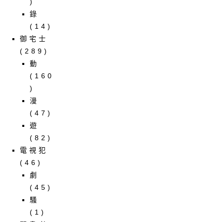
)
錄
(14)
御宅士
(289)
動
(160
)
漫
(47)
遊
(82)
電視犯
(46)
劇
(45)
騷
(1)