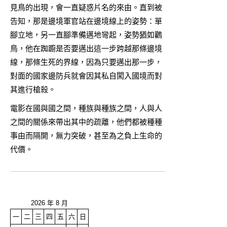
見鳥的出現，會一直疑惑片名的來由。直到被
告知，那是邊境軍官站在邊境線上的姿勢：單
腳立地，另一直腳準備邁地彎起，姿勢猶如鸛
鳥，他在踟躕是否要邁出這一步跨越那條邊境
線，那條生死的界線，因為只要邁出那一步，
對面的國家邊防兵就會因其私自闖入國境而對
其進行槍殺。
電影在國與國之間，種族與種族之間，人與人
之間的關係來帶出其中的疏離，他們都被種種
事由而隔開，無力突破，甚至為之負上生命的
代價。
2026 年 8 月
一
二
三
四
五
六
日