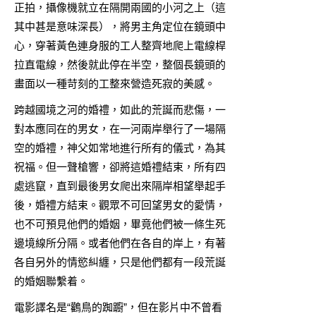
正拍，攝像機就立在隔開兩國的小河之上（這
其中甚是意味深長），將男主角定位在鏡頭中
心，穿著黃色連身服的工人整齊地爬上電線桿
拉直電線，然後就此停在半空，整個長鏡頭的
畫面以一種苛刻的工整來營造死寂的美感。
跨越國境之河的婚禮，如此的荒誕而悲傷，一
對本應同在的男女，在一河兩岸舉行了一場隔
空的婚禮，神父如常地進行所有的儀式，為其
祝福。但一聲槍響，卻將這婚禮結束，所有四
處逃竄，直到最後男女爬出來隔岸相望舉起手
後，婚禮方結束。觀眾不可回望男女的愛情，
也不可預見他們的婚姻，畢竟他們被一條生死
邊境線所分隔。或者他們在各自的岸上，有著
各自另外的情慾糾纏，只是他們都有一段荒誕
的婚姻聯繫着。
電影譯名是“鸛鳥的踟躕”，但在影片中不曾看