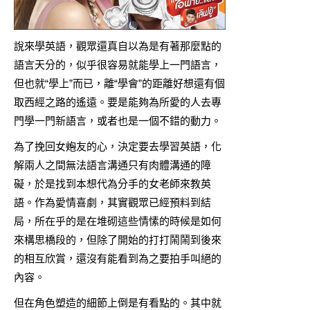
說來學英語，觀眾還真自以為是有著那麼點的
語言天分的，似乎很容易就能學上一門語言，
但也就“學上”而已，離“學會”的距離好想還有個
取西經之路的遙遠。要是能夠為所愛的人去專
門學一門新語言，或者也是一個不錯的動力。
為了挽回女
炮
友的心，決定要去學習英語，化
解兩人之間無法語言溝通只有肉體溝通的障
礙，於是找到本想代為分手的女老師來教英
語。作為愛情喜劇，其實觀眾已經預料到結
局，所在乎的是在堆砌這些情愫的時候是如何
來構思橋段的，但除了開始的打打鬧鬧到後來
的相互欣賞，還沒有能看到為之要拍手叫絕的
內容。
但在角色塑造的細節上倒是有看點的。其中就