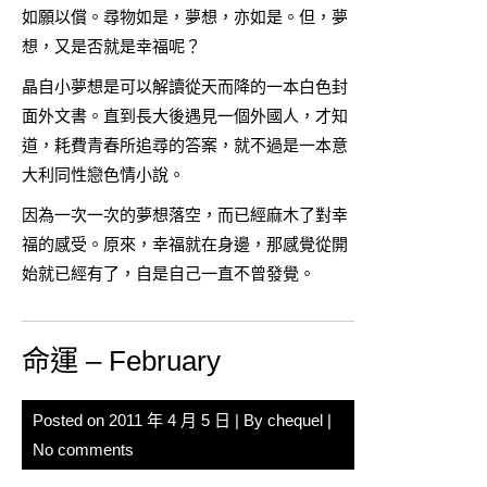
如願以償。尋物如是，夢想，亦如是。但，夢
想，又是否就是幸福呢？
晶自小夢想是可以解讀從天而降的一本白色封
面外文書。直到長大後遇見一個外國人，才知
道，耗費青春所追尋的答案，就不過是一本意
大利同性戀色情小說。
因為一次一次的夢想落空，而已經麻木了對幸
福的感受。原來，幸福就在身邊，那感覺從開
始就已經有了，自是自己一直不曾發覺。
命運 – February
Posted on
2011 年 4 月 5 日
| By
chequel
|
No comments