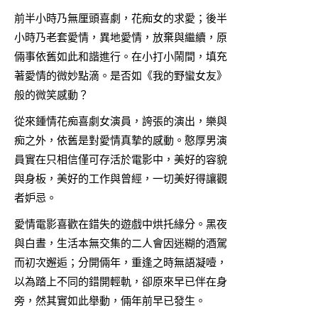
前半小時乃無厘頭喜劇，花痴女的求愛；後半
小時乃老套愛情，異地愛情，放棄與繼續，原
倆事依舊如此和諧進行。在小打小鬧間，填充
著愛情的微妙點滴。是否如《我的野蠻女友》
般的微笑感動？
從來鍾情花痴喜劇女演員，誇張的演出，樂與
痴之外，依舊是對愛情真摯的感動。憨厚男演
員實在只相信僅可存活於電影中，美好的容貌
與身板，美好的工作與曾經，一切美好得讓觀
者妒忌。
愛情電影喜歡在錯失的遊戲中烘托緣分。黑夜
與白晝，生活本無交集的二人會因迷糊的酒駕
而初次邂逅；分開倆年，重逢之時無語凝噎，
以為踏上不同的錯開輕軌，卻原來早已伴在身
旁，然其實如此舉動，倆年前早已發生。