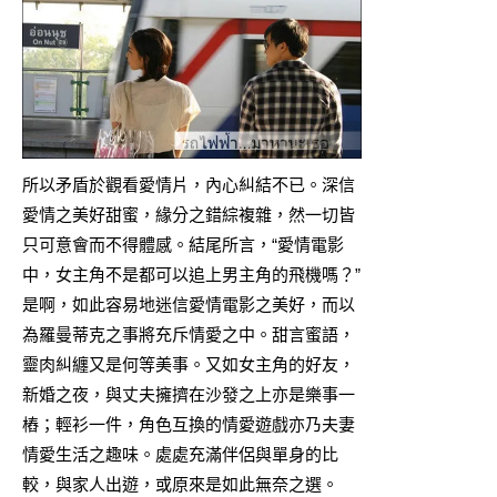
所以矛盾於觀看愛情片，內心糾結不已。深信
愛情之美好甜蜜，緣分之錯綜複雜，然一切皆
只可意會而不得體感。結尾所言，“愛情電影
中，女主角不是都可以追上男主角的飛機嗎？”
是啊，如此容易地迷信愛情電影之美好，而以
為羅曼蒂克之事將充斥情愛之中。甜言蜜語，
靈肉糾纏又是何等美事。又如女主角的好友，
新婚之夜，與丈夫擁擠在沙發之上亦是樂事一
樁；輕衫一件，角色互換的情愛遊戲亦乃夫妻
情愛生活之趣味。處處充滿伴侶與單身的比
較，與家人出遊，或原來是如此無奈之選。