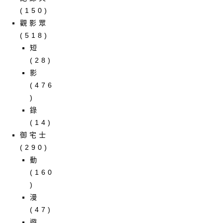
(150)
觀影眾
(518)
短
(28)
影
(476
)
錄
(14)
御宅士
(290)
動
(160
)
漫
(47)
遊