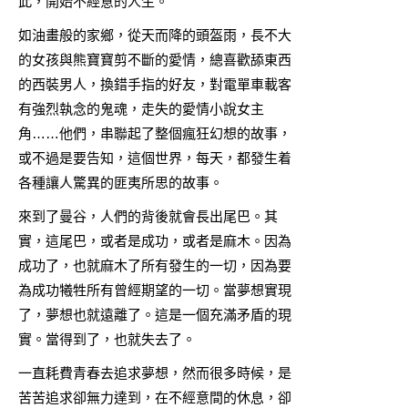
此，開始不經意的人生。
如油畫般的家鄉，從天而降的頭盔雨，長不大
的女孩與熊寶寶剪不斷的愛情，總喜歡舔東西
的西裝男人，換錯手指的好友，對電單車載客
有強烈執念的鬼魂，走失的愛情小說女主
角……他們，串聯起了整個瘋狂幻想的故事，
或不過是要告知，這個世界，每天，都發生着
各種讓人驚異的匪夷所思的故事。
來到了曼谷，人們的背後就會長出尾巴。其
實，這尾巴，或者是成功，或者是麻木。因為
成功了，也就麻木了所有發生的一切，因為要
為成功犧牲所有曾經期望的一切。當夢想實現
了，夢想也就遠離了。這是一個充滿矛盾的現
實。當得到了，也就失去了。
一直耗費青春去追求夢想，然而很多時候，是
苦苦追求卻無力達到，在不經意間的休息，卻