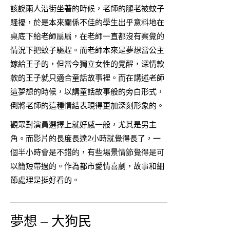
該說兩人沿街坐著的時候，老師的腿老被蚊子
騷擾，於是本來關係不佳的學生出乎意料地在
桌底下給老師扇扇，在老師一直都沒有察覺的
情況下把蚊子驅趕。而老師本來是夢想當公主
嫁給王子的，但當今獨立女性的覺醒，深情款
款的王子就只適合童話故事裡。而在講述老師
這夢想的時候，以講童話故事般的旁白形式，
倒將老師的這種情結表現得更加深刻形象的。
觀眾對演員選擇上就好感一般，尤其是男主
角。而影片的長度長達2小時就覺得長了，一
個半小時會是不錯的，有些場景情節覺得是可
以簡短帶過的。作為都市愛情喜劇，故事和細
節處理是挺好看的。
夢想 – 大狗民