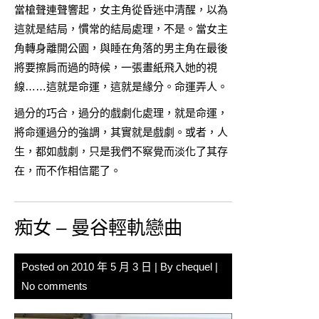
當槍聲連聲響起，女主角從昏迷中清醒，以為
這就是結局，慣常的結局處理，不是。當女主
角轉身離開公園，與睡在角落的男主角在最後
將要擦肩而過的時候，一張畫紙飛入她的視
線……這就是命運，這就是緣分。命運弄人。
過分的巧合，過分的戲劇化處理，就是命運，
將命運過分的強調，其實就是戲劇。或者，人
生，都如戲劇，只是我們不察覺而淡化了其存
在，而不作相信罷了。
痴女 – 曼谷輕軌戀曲
Posted on
2010 年 5 月 3 日
| By
chequel
|
No comments