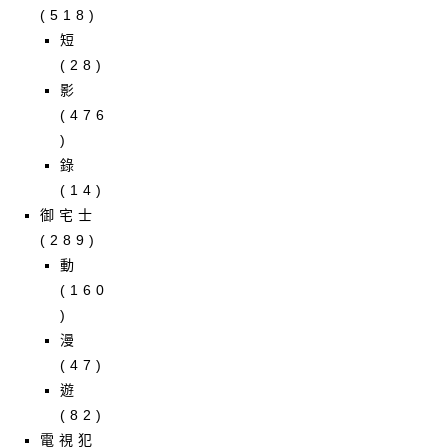
(518)
短
(28)
影
(476
)
錄
(14)
御宅士
(289)
動
(160
)
漫
(47)
遊
(82)
電視犯