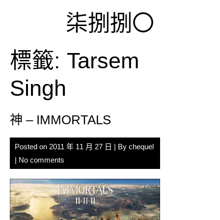
Skip
柒捌捌〇
to
content
標籤:
Tarsem
Singh
神 – IMMORTALS
Posted on
2011 年 11 月 27 日
| By
chequel
|
No comments