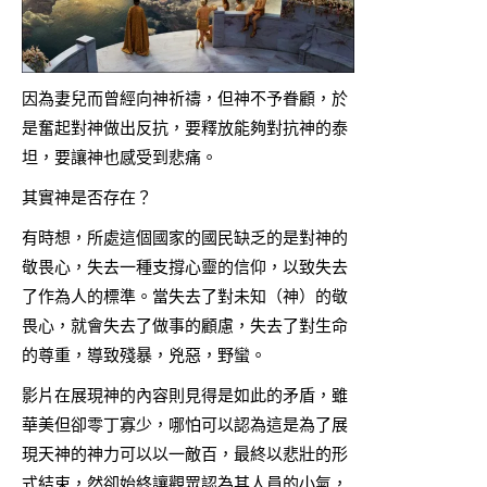
因為妻兒而曾經向神祈禱，但神不予眷顧，於
是奮起對神做出反抗，要釋放能夠對抗神的泰
坦，要讓神也感受到悲痛。
其實神是否存在？
有時想，所處這個國家的國民缺乏的是對神的
敬畏心，失去一種支撐心靈的信仰，以致失去
了作為人的標準。當失去了對未知（神）的敬
畏心，就會失去了做事的顧慮，失去了對生命
的尊重，導致殘暴，兇惡，野蠻。
影片在展現神的內容則見得是如此的矛盾，雖
華美但卻零丁寡少，哪怕可以認為這是為了展
現天神的神力可以以一敵百，最終以悲壯的形
式結束，然卻始終讓觀眾認為其人員的小氣，