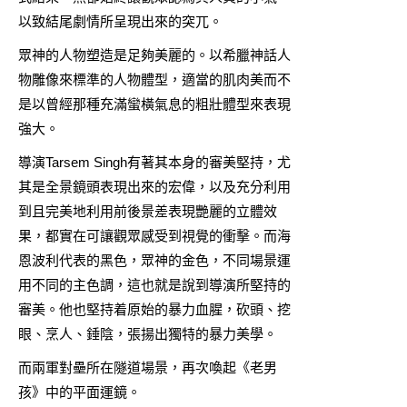
以致結尾劇情所呈現出來的突兀。
眾神的人物塑造是足夠美麗的。以希臘神話人
物雕像來標準的人物體型，適當的肌肉美而不
是以曾經那種充滿蠻橫氣息的粗壯體型來表現
強大。
導演Tarsem Singh有著其本身的審美堅持，尤
其是全景鏡頭表現出來的宏偉，以及充分利用
到且完美地利用前後景差表現艷麗的立體效
果，都實在可讓觀眾感受到視覺的衝擊。而海
恩波利代表的黑色，眾神的金色，不同場景運
用不同的主色調，這也就是說到導演所堅持的
審美。他也堅持着原始的暴力血腥，砍頭、挖
眼、烹人、錘陰，張揚出獨特的暴力美學。
而兩軍對壘所在隧道場景，再次喚起《老男
孩》中的平面運鏡。