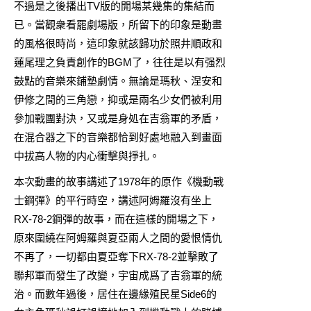
不過是之後播出TV版的開場某幾集的集結而
已。當觀衆看罷劇場版，所留下的印象是動畫
的風格很時尚，這印象就該歸功於照井順政和
蓮尾理之負責創作的BGM了，往往是以有强烈
鼓點的音樂來鋪墊劇情。無論是瑪秋、涅安和
伊修之間的三角戀，抑或是兩名少女們被利用
參加戰團對決，又或是身処在吉翁軍的矛盾，
在混合器之下的音樂都恰到好處地融入到畫面
中拔高人物的内心衝擊與掙扎。
本次動畫的故事講述了1978年的原作《機動戰
士鋼彈》的平行時空，講述阿姆羅沒有坐上
RX-78-2鋼彈的故事，而在這樣的開場之下，
原來圍繞在阿姆羅與夏亞兩人之間的愛恨情仇
不再了，一切都由夏亞奪下RX-78-2並擊敗了
聯邦軍而發生了改變，宇宙成爲了吉翁軍的統
治。而數年過後，居住在邊緣殖民星Side6的