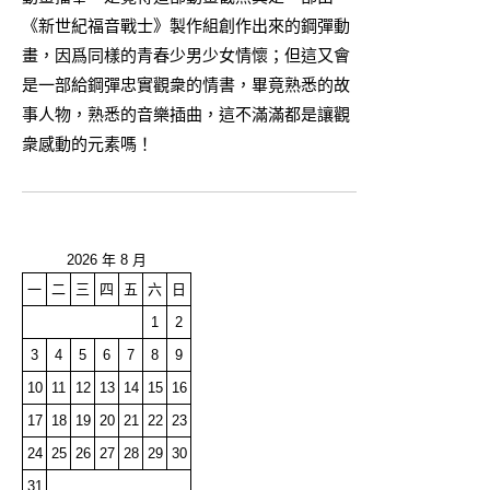
《新世紀福音戰士》製作組創作出來的鋼彈動
畫，因爲同樣的青春少男少女情懷；但這又會
是一部給鋼彈忠實觀衆的情書，畢竟熟悉的故
事人物，熟悉的音樂插曲，這不滿滿都是讓觀
衆感動的元素嗎！
2026 年 8 月
一
二
三
四
五
六
日
1
2
3
4
5
6
7
8
9
10
11
12
13
14
15
16
17
18
19
20
21
22
23
24
25
26
27
28
29
30
31