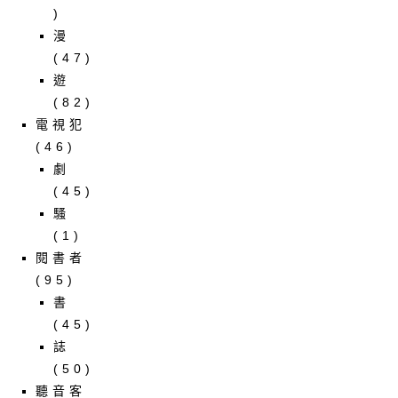
)
漫
(47)
遊
(82)
電視犯
(46)
劇
(45)
騷
(1)
閱書者
(95)
書
(45)
誌
(50)
聽音客