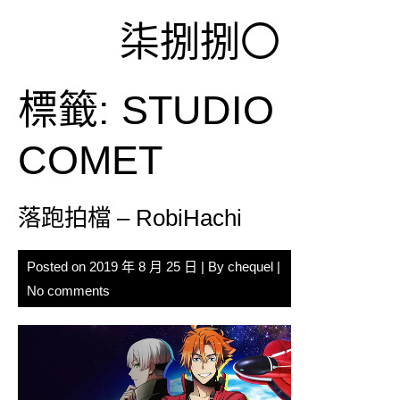
Skip
柒捌捌〇
to
content
標籤:
STUDIO
COMET
落跑拍檔 – RobiHachi
Posted on
2019 年 8 月 25 日
| By
chequel
|
No comments