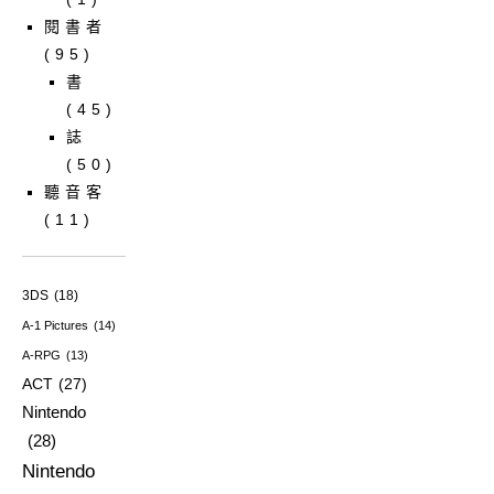
閱書者
(95)
書
(45)
誌
(50)
聽音客
(11)
3DS
(18)
A-1 Pictures
(14)
A-RPG
(13)
ACT
(27)
Nintendo
(28)
Nintendo