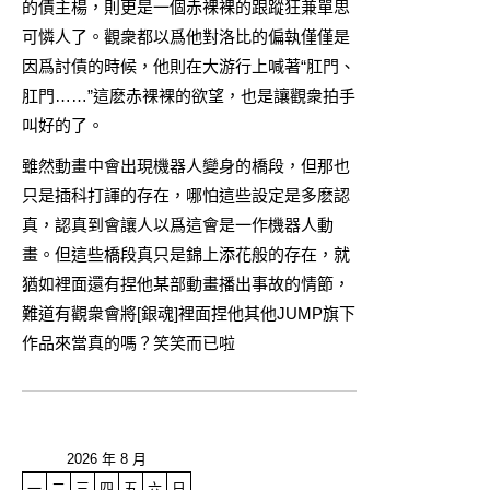
的債主楊，則更是一個赤裸裸的跟蹤狂兼單思
可憐人了。觀衆都以爲他對洛比的偏執僅僅是
因爲討債的時候，他則在大游行上喊著“肛門、
肛門……”這麽赤裸裸的欲望，也是讓觀衆拍手
叫好的了。
雖然動畫中會出現機器人變身的橋段，但那也
只是插科打諢的存在，哪怕這些設定是多麽認
真，認真到會讓人以爲這會是一作機器人動
畫。但這些橋段真只是錦上添花般的存在，就
猶如裡面還有捏他某部動畫播出事故的情節，
難道有觀衆會將[
銀魂
]裡面捏他其他JUMP旗下
作品來當真的嗎？笑笑而已啦
2026 年 8 月
一
二
三
四
五
六
日