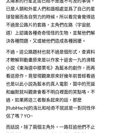
太陽系的行星定居已經不是遙不可及的事情，
已是人類和外星人們和諧相處並爲了自己的星
球發展而各自努力的時候。所以看完會覺得這
不過是公路片的套路，主角們在路（宇宙航
道）上認識各種奇奇怪怪的生物，並幫他們解
決各種問題，又或被他們造成各種困擾。
不過，這公路題材也就不過是個形式，查資料
才瞭解到動畫原來是以作家十返舍一九的滑稽
小説《東海道中膝栗毛》為藍本的創作，而再
看這原作，竟發現觀衆原來好幾年前曾經看過
也是以此小説為藍本的真人電影，箇中的荒誕
和幽默就叫觀衆會看不明白裡面的笑點咯。不
過，如果將這三者聯系起來的話，那麽
[RubiHachi]的洛比和哈奇不就該是一對同性伴
侶了嗎？YO~
而話説，除了兩個主角外，一路狂追他們不止