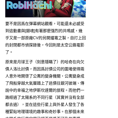
要不是因爲在彈幕網站觀看，可能還未必感受
到這動畫與[銀魂]有著那麽强烈的共鳴感，幾
乎又是一部原廠CV的另開爐竈之製，自打上回
的封閉都市偵探錄後，今回則是太空公路電影
了。
原來是月球王子（刻意隱瞞了）的哈奇在向欠
債人洛比討債，而因爲討債公司的圍堵使得兩
人意外地開啓了公寓的變身機關，公寓變身成
了飛船穿越大氣層踏上了逃債往銀河彼端、傳
說中的幸福之地伊斯坎達爾的旅程。而他們一
路經過了太陽系的不同行星（其實并沒有全部
都去過），並在這些行星上與外星人發生了各
種緊貼地理環境的趣事和奇妙事。在那個未來