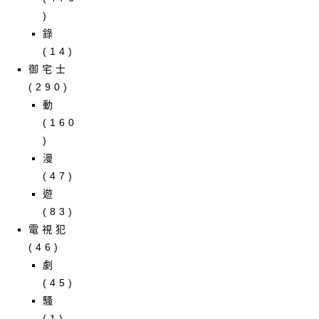
)
錄
(14)
御宅士
(290)
動
(160
)
漫
(47)
遊
(83)
電視犯
(46)
劇
(45)
騷
(1)