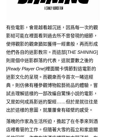
有些電影，會是越看越沉迷，因爲每一次的觀
影縂可能在裡面看到過去所不曾發現的細節，
使得觀影的觀衆猶如獲得一經書般，再而形成
他們各自的迷影教宗。而這部[
THE SHINING
]
則是個中迷影群落的代表，這就要數之後的
[
Ready Player One
]裡面關卡情節對這電影的
迷影文化的呈現。而觀衆而今首次一睹這經
典，則仿佛有種參觀博物館藝術品的體驗，嘗
試去理解這樣的一部改編自驚悚小説的電影，
又是如何成爲影迷的聖經……但於是就往往是
出於這樣的意圖，就屢屢會有碰壁的感受。
落魄的作家為生活所迫，擔起了在冬季來到酒
店裡看管的工作。但隨著大雪的孤立和家庭關