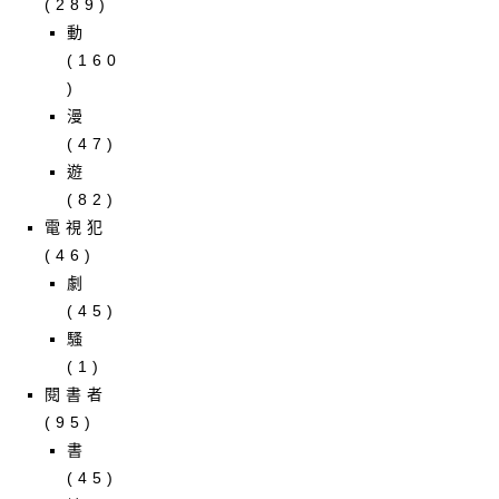
(289)
動
(160
)
漫
(47)
遊
(82)
電視犯
(46)
劇
(45)
騷
(1)
閱書者
(95)
書
(45)