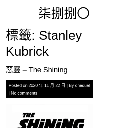
Skip
柒捌捌〇
to
content
標籤:
Stanley
Kubrick
惡靈 – The Shining
Posted on
2020 年 11 月 22 日
| By
chequel
|
No comments