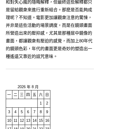
和對失心瘋的隱晦解釋，但最終這些解釋都只
是留給觀衆來進行重新組合。那麽是否能夠成
理呢？不知道。電影更加讓觀衆注意的驚悚，
并非是這些活動的場景調度，而是在鏡頭畫面
所營造出來的壓抑感，尤其是那種居中鏡像的
畫面，都讓觀衆有壓迫的感覺，而加上80年代
的鏡頭色彩，年代的畫面更是奇妙的塑造出一
種遙遠又靠近的詛咒意味。
2026 年 8 月
一
二
三
四
五
六
日
1
2
3
4
5
6
7
8
9
10
11
12
13
14
15
16