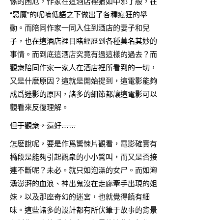
係的困厄，作家在這酒店裡猶如中邪了般，在
“惡魔”的呢喃低語之下做出了各種瘋狂的舉
動。而陪同作家一同入住到酒店的妻子和兒
子，也在這酒店裡目睹經歷到各種莫名其妙的
事情。而到底這酒店究竟有過這樣的過去？而
觀衆陪同作家一家人在酒店裡所看到的一切，
又是什麽原因？這就是開始提到，這電影能夠
成爲迷影的原因，諸多的細節都讓這電影可以
觀看來反復理解。
但于觀衆，還好……
怎麽說呢，要是作爲驚悚片觀看，電影確實有
橋段是能夠引起觀衆的小小驚叫，而又是否接
連不斷呢？未必。就只如泡澡的女尸。而如洶
湧澎湃的血浪、神出鬼沒在走廊牽手出現的姐
妹，以及那座奇幻的迷宮，也就覺得饒有細
味。這些諸多的設計都有所伏筆于故事的背景