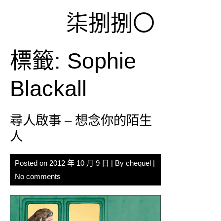
Skip
柒捌捌〇
to
content
標籤:
Sophie
Blackall
尋人啟事 – 想念你的陌生
人
Posted on
2012 年 10 月 9 日
| By
chequel
|
No comments