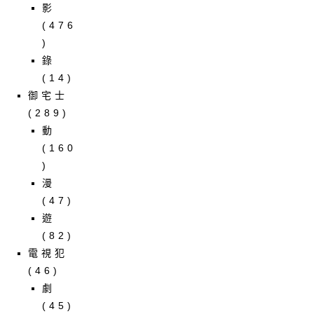
影
(476
)
錄
(14)
御宅士
(289)
動
(160
)
漫
(47)
遊
(82)
電視犯
(46)
劇
(45)