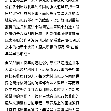
黑暗世界生存下來，林克必須要找到大師之劍
並在各個區域收集到不同的强大道具來把一座
座的迷宮給攻略下來，而因爲每次進入新的區
域都會出現各種不同的障礙，於是就用到最新
獲得的道具和魔法來破壞這些障礙來前進。所
以看似是沒有明確任務，但劇情進度也會推著
玩家按照製作者沒有明説而是隱藏在NPC閑話
之中的指示來進行，原來所謂的“弱引導”在當
年是早已形成。
但又然而，當年的這種弱引導在路途遙遠且敵
人繁密出現的地圖上，玩家游玩起來卻是相當
硬核有難度且煩人，每次尤其出現要在兩個世
界之間穿梭解謎的時候都會叫人浮躁，再而且
以前的攻擊判斷并沒有那麽容易控制，更別説
被擊中的判斷了，很容易就會出現冒著貧血的
風險來通關迷宮後半程，畢竟路上的回復道具
并沒有那麽容易獲取，無論是血量還是魔力量