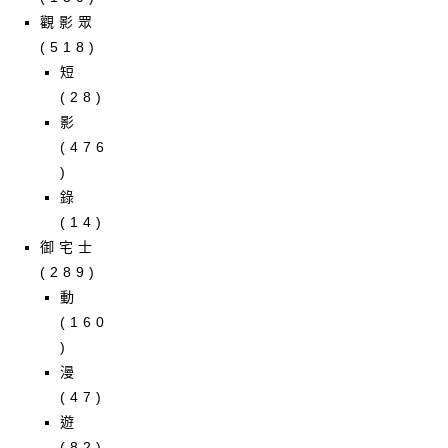
觀影眾
(518)
短
(28)
影
(476
)
錄
(14)
御宅士
(289)
動
(160
)
漫
(47)
遊
(82)