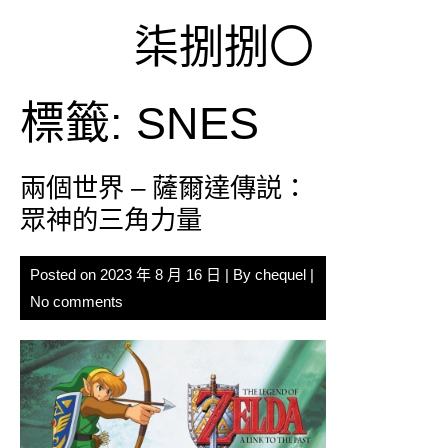
Skip
柒捌捌〇
to
content
標籤:
SNES
兩個世界 – 薩爾達傳説：
眾神的三角力量
Posted on
2023 年 8 月 16 日
| By
chequel
|
No comments