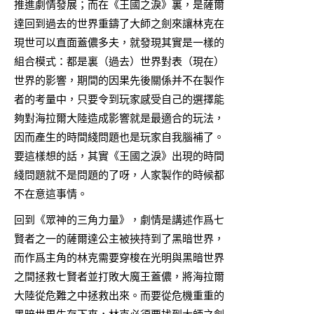
推進劇情發展；而在《王國之淚》裏，是薩爾
達回到過去的世界重鑄了大師之劍來讓林克在
現世可以直面蓋儂多夫，就發現其實是一樣的
組合模式：都是裏（過去）世界對表（現在）
世界的影響，期間的因果先後關係并不在製作
者的考量中，只要令到玩家感受自己的選擇能
夠對海拉爾大陸造成影響就是最適合的玩法，
因而產生的時間綫問題也是玩家自我腦補了。
要這樣想的話，其實《王國之淚》出現的時間
綫問題就不是問題的了呀，人家製作的時候都
不在意這事情。
回到《眾神的三角力量》，劇情是講述作爲七
賢者之一的薩爾達公主被挾持到了黑暗世界，
而作爲主角的林克需要穿梭在光明與黑暗世界
之間拯救七賢者並打敗大魔王蓋儂，將海拉爾
大陸從危難之中拯救出來。而要從危機重重的