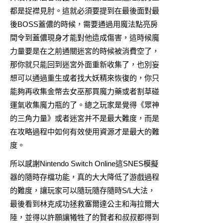
都是捉襟見肘。這就必須要提到在最後面對最
後BOSS蓋儂的時候，需要通過用魔法點亮房
間令到蓋儂現身才能對他造成傷害，這時候魔
力量要是在之前通關迷宮的時候被消費空了，
那你就只能回到迷宮外面重新收集了，也別妄
想可以通過重生或者找大妖精來恢復的，你只
能夠再收集金幣去女巫那買魔力藥或者割草碰
運氣收集魔力瓶的了。總之玩家是覺得《眾神
的三角力量》或者迷宮并不是最大難度，而是
在攻略過程中如何有效使用資源才是最大的難
度。
所以感謝Nintendo Switch Online這SNES模擬
器的隨時存檔功能，真的大大降低了游戲過程
的難度，讓玩家可以隨玩隨存隨時S/L大法，
最後看到林克成功拯救塞爾達公主和海拉爾大
陸，並得以許願讓犧牲了的賢者和叔叔都得到