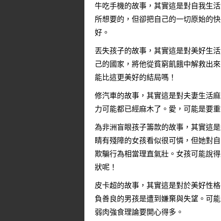
牛吃手機的故事，其實這是對自我生活
所想要的，但卻把自己的一切原始的快
好。
丟失孩子的故事，其實這是對美好生活
己的國家，將他從貧窮飢餓中解救出來
能比這更美好的結局嗎！
修汽車的故事，其實這是對夫妻生活麻
力可能都已經麻木了。愛，可能是要重
為非洲盲眼孩子籌款的故事，其實這是
睛有殘障的女孩看似很可憐，但她對自
欺騙行為相當理直氣壯。女孩可能說得
狀呢！
皮卡超的故事，其實這是對於美好性格
負善良的男孩是遭到嫌棄與失望。可能
弱肉強食理論要開心得多。