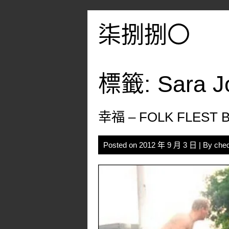
Skip
to
柒捌捌〇
content
標籤:
Sara J
幸福 – FOLK FLEST B
Posted on
2012 年 9 月 3 日
| By
che