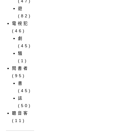
(47)
遊
(82)
電視犯
(46)
劇
(45)
騷
(1)
閱書者
(95)
書
(45)
誌
(50)
聽音客
(11)