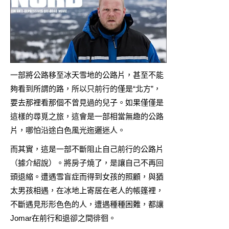
一部將公路移至冰天雪地的公路片，甚至不能
夠看到所謂的路，所以只前行的僅是“北方”，
要去那裡看那個不曾見過的兒子。如果僅僅是
這樣的尋覓之旅，這會是一部相當無趣的公路
片，哪怕沿途白色風光迤邐迷人。
而其實，這是一部不斷阻止自己前行的公路片
（據介紹說）。將房子燒了，是讓自己不再回
頭退縮。遭遇雪盲症而得到女孩的照顧，與猶
太男孩相遇，在冰地上寄居在老人的帳篷裡，
不斷遇見形形色色的人，遭遇種種困難，都讓
Jomar在前行和退卻之間徘徊。