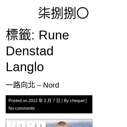
Skip
柒捌捌〇
to
content
標籤:
Rune
Denstad
Langlo
一路向北 – Nord
Posted on
2012 年 2 月 7 日
| By
chequel
|
No comments