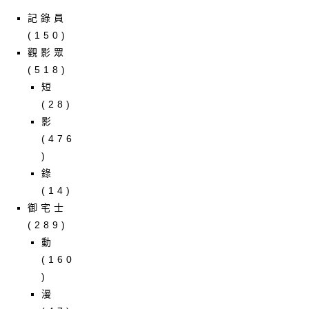
記錄員
(150)
觀影眾
(518)
短
(28)
影
(476
)
錄
(14)
御宅士
(289)
動
(160
)
漫