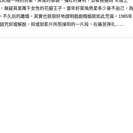
-60年代紅極一時的男星，英俊的容貌，強壯的身材，曾被投選為“年度之
名號，無疑其是萬千女性的花癡王子。當年好萊塢男星多少身不由己，
。不久后的離婚，其實也就很好地證明戲劇婚姻是如此荒誕。1985年
，到底是詛咒抑或解脫，抑或如影片所剪接到的一片段，在痛苦掙扎……