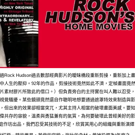
Rock Hudson過去數部經典影片的曖昧橋段重新剪接，重新加上
中人生的壓抑。92年的作品，剪接技術竟然如此不濟，定幀畫面竟
片素材膠片所致此的借口。）但負責旁白的主持實在叫人難以忍受
反差，且視覺騷擾。某些鏡頭竟然還自作聰明地想要通過遮罩特效來制造與
場的效果，但出來的效果卻相當突兀，尤其主持人相當的破壞畫面美感。要
俊俏與英偉共存的容貌，溫柔與勇猛兼有的氣質，為何要破壞此曾經美好的
，這是家庭作坊出品，我們忍受其技術的不足，欣賞其用心的組織與重新演繹