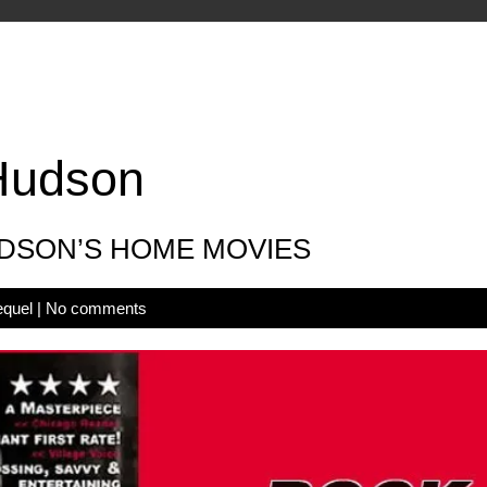
Hudson
SON’S HOME MOVIES
equel
|
No comments