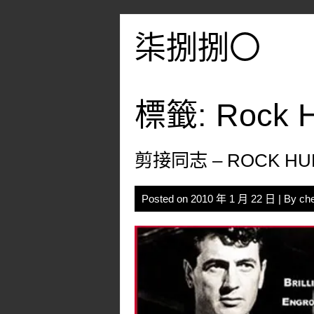
Skip
to
柒捌捌〇
content
標籤:
Rock 
剪接同志 – ROCK HUD
Posted on
2010 年 1 月 22 日
| By
ch