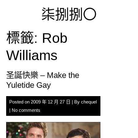
Skip
柒捌捌〇
to
content
標籤:
Rob
Williams
圣誕快樂 – Make the
Yuletide Gay
Posted on
2009 年 12 月 27 日
| By
chequel
|
No comments