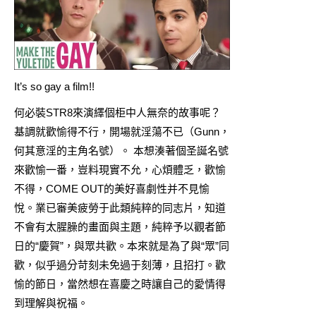
It’s so gay a film!!
何必裝STR8來演繹個柜中人無奈的故事呢？
基調就歡愉得不行，開場就淫蕩不已（Gunn，
何其意淫的主角名號）。 本想湊著個圣誕名號
來歡愉一番，豈料現實不允，心煩體乏，歡愉
不得，COME OUT的美好喜劇性并不見愉
悅。業已審美疲勞于此類純粹的同志片，知道
不會有太腥臊的畫面與主題，純粹予以觀者節
日的“慶賀”，與眾共歡。本來就是為了與“眾”同
歡，似乎過分苛刻未免過于刻薄，且招打。歡
愉的節日，當然想在喜慶之時讓自己的愛情得
到理解與祝福。