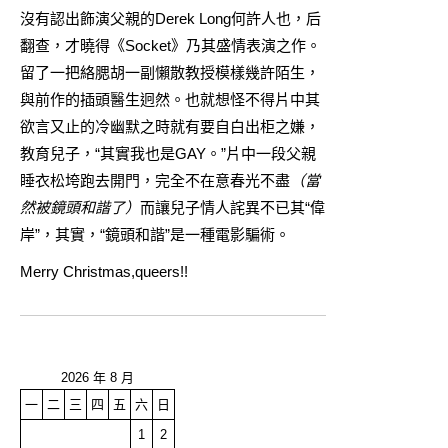
沒有認出飾演父親的Derek Long何許人也，后
翻查，才曉得《Socket》乃其盛情表演之作。
留了一把絡腮胡一副懶散教授模樣幾許陌生，
與前作的插頭醫生迥然。也就想怪不得片中其
欲言又止的冷幽默之時就有要自白出柜之嫌，
教育兒子，“其實我也是GAY。”片中一段父親
睡衣松垮跑去開門，完全不在意春光不盡
（當
然被鏡頭和諧了）
而讓兒子情人詫異不已其“偉
岸”，其實，“鏡頭和諧”是一種電影騙術。
Merry Christmas,queers!!
2026 年 8 月
一
二
三
四
五
六
日
1
2