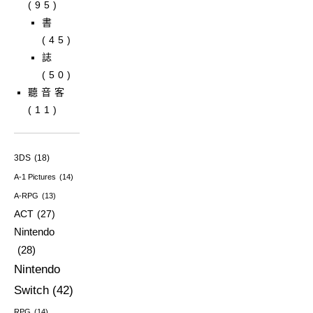
(95)
書
(45)
誌
(50)
聽音客
(11)
3DS
(18)
A-1 Pictures
(14)
A-RPG
(13)
ACT
(27)
Nintendo
(28)
Nintendo
Switch
(42)
RPG
(14)