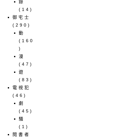
錄
(14)
御宅士
(290)
動
(160
)
漫
(47)
遊
(83)
電視犯
(46)
劇
(45)
騷
(1)
閱書者