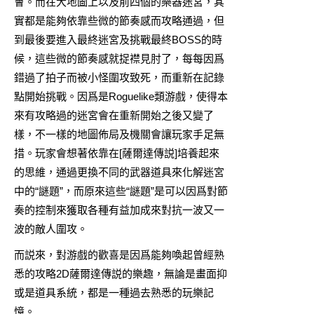
會。而在大地圖上以及前四個的樂器迷宮，其
實都是能夠依靠些微的節奏感而攻略通過，但
到最後要進入最終迷宮及挑戰最終BOSS的時
候，這些微的節奏感就捉襟見肘了，每每因爲
錯過了拍子而被小怪圍攻致死，而重新在記錄
點開始挑戰。因爲是Roguelike類游戲，使得本
來有攻略過的迷宮會在重新開始之後又變了
樣，不一樣的地圖佈局及機關會讓玩家手足無
措。玩家會想著依靠在[薩爾達傳説]培養起來
的思維，通過更換不同的武器道具來化解迷宮
中的“謎題”，而原來這些“謎題”是可以因爲對節
奏的控制來獲取各種有益加成來對抗一波又一
波的敵人圍攻。
而説來，對游戲的歡喜是因爲能夠喚起曾經熟
悉的攻略2D薩爾達傳説的樂趣，無論是畫面抑
或是道具系統，都是一種過去熟悉的玩樂記
憶。