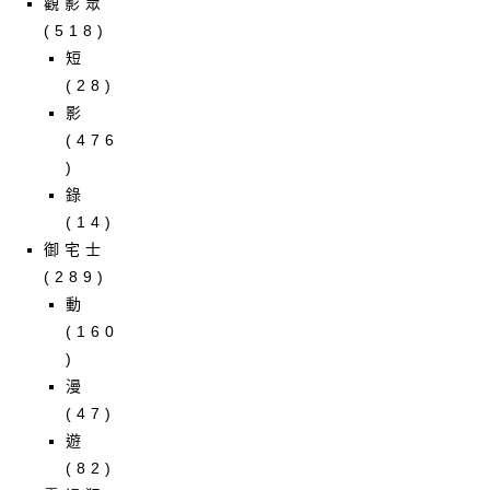
觀影眾
(518)
短
(28)
影
(476
)
錄
(14)
御宅士
(289)
動
(160
)
漫
(47)
遊
(82)