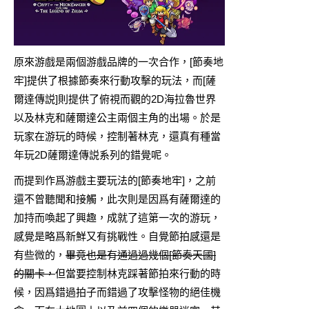
原來游戲是兩個游戲品牌的一次合作，[節奏地
牢]提供了根據節奏來行動攻擊的玩法，而[薩
爾達傳説]則提供了俯視而觀的2D海拉魯世界
以及林克和薩爾達公主兩個主角的出場。於是
玩家在游玩的時候，控制著林克，還真有種當
年玩2D薩爾達傳説系列的錯覺呢。
而提到作爲游戲主要玩法的[節奏地牢]，之前
還不曾聽聞和接觸，此次則是因爲有薩爾達的
加持而喚起了興趣，成就了這第一次的游玩，
感覺是略爲新鮮又有挑戰性。自覺節拍感還是
有些微的，
畢竟也是有通過過幾個[節奏天國]
的關卡，
但當要控制林克踩著節拍來行動的時
候，因爲錯過拍子而錯過了攻擊怪物的絕佳機