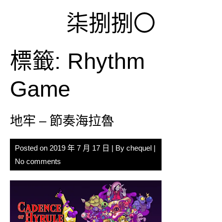
Skip
柒捌捌〇
to
content
標籤:
Rhythm
Game
地牢 – 節奏海拉魯
Posted on
2019 年 7 月 17 日
| By
chequel
|
No comments