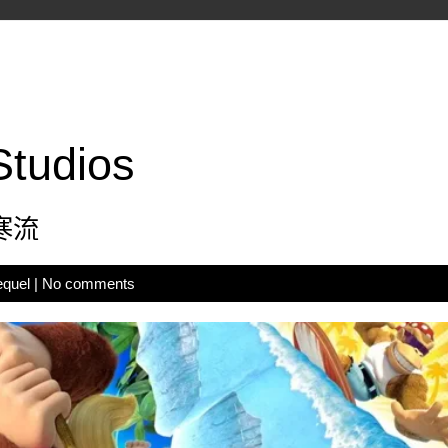
Studios
寒流
equel
|
No comments