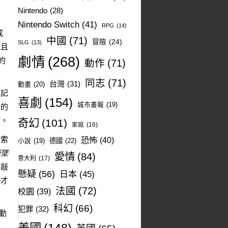
Nintendo
(28)
Nintendo Switch
(41)
RPG
(14)
成
中國
(71)
冒險
(24)
SLG
(13)
。且
劇情
(268)
的
動作
(71)
同志
(71)
台灣
(31)
動畫
(20)
但記
喜劇
(154)
城市畫報
(19)
己的
會。
奇幻
(101)
家庭
(16)
繩索
恐怖
(40)
德國
(22)
小說
(19)
而墜
愛情
(84)
意大利
(17)
要敲
懸疑
(56)
日本
(45)
，
才
法國
(72)
校園
(39)
科幻
(66)
犯罪
(32)
動