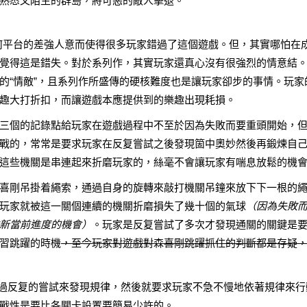
熟悉又陌生的群島，將可惡的敵人擊退。
奈何平台的差強人意而使得很多玩家錯過了這個遊戲。但，其實哪怕在
覺得這是錯失。對於系列作，其實玩家還真心沒有很強烈的情意結
的“情敵”，且系列作所盛傳的硬核難度也是讓玩家卻步的事情。玩家
趣大打折扣，而讓遊戲本應提供到的樂趣出現耗損。
三個的記錄點給玩家在遊戲過程中不至於因為失敗而要重頭開始，
戰的，常常是要求玩家在反复嘗試之後發現箇中奧妙然後再鍛煉自
這些機關是串連起來折磨玩家的，絲毫不會讓玩家有喘息放鬆的機
喜剛吊掛着繩索，通過自身的旋轉來敲打機關吊鐘來放下下一根的
玩家就被這一關個連續的機關折磨損失了幾十個的氣球
（因為失敗
新當前進度的機會）
。玩家是反复嘗試了多次才發現通關的關鍵是
習跳躍的時機
，至今玩家對遊戲對森喜剛跳躍抓住的判斷都是存疑
通過反复的嘗試來發現規律，然後就要求玩家不急不慢地依著規律來行
戰性是要比各關卡設置要簡易少許的。