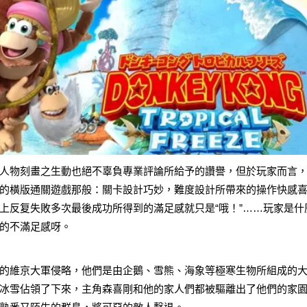
人物刻畫之生動也絕不辜負專業評論所給予的讚譽，但於玩家而言
的橫版通關遊戲那般：關卡設計巧妙，難度設計所帶來的操作快感
上反复失敗多次最後成功所得到的滿足感就只是“哦！”……玩家是什
願的不滿足感呀。
的維京大軍侵略，他們是由企鵝、雪熊、海象等極寒生物所組成的
冰雪佔領了下來，主角森喜剛和他的家人們都被驅離出了他們的家