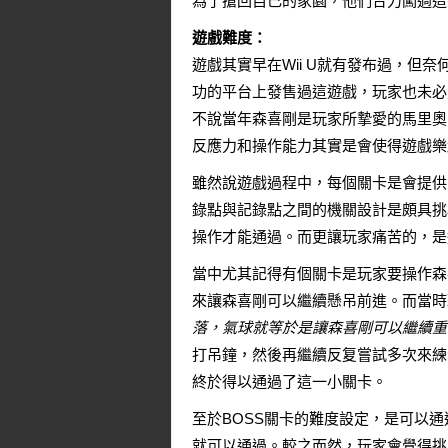
為了搶回自己的家園，他們合力闖過這
遊戲難度：
遊戲其實早在Wii U就有發布過，但
功的平台上發售過這遊戲，玩家也未必
不說當年森喜剛是玩家所摯愛的馬里奧
反應力和操作能力其實是會使得遊戲樂
雖然說遊戲過程中，每個關卡是會提供
錄點與記錄點之間的機關設計是頗具挑
操作才能通過。而更讓玩家痛苦的，是
當中尤其記得有個關卡是玩家要操作森
來讓森喜剛可以繼續懸吊前進。而當時
落，氣球就等於是讓森喜剛可以繼續重
打吊鐘，然後再繼續反复嘗試多次來練
終於得以通過了這一小關卡。
至於BOSS關卡的難度設定，是可以
就可以通過。較之而然，玩家會覺得挑