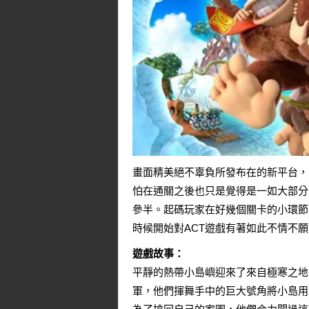
畫面精美絕不辜負所發布在的新平台，
怕在通關之後也只是覺得是一如大部分
參半。起碼玩家在好幾個關卡的小環節
時候開始對ACT遊戲有著如此不情不
遊戲故事：
平靜的熱帶小島嶼迎來了來自極寒之地
軍，他們揮舞手中的巨大號角將小島用