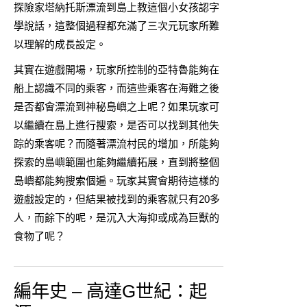
探險家塔納托斯漂流到島上教這個小女孩認字
學說話，這整個過程都充滿了三次元玩家所難
以理解的成長設定。
其實在遊戲開場，玩家所控制的亞特魯能夠在
船上認識不同的乘客，而這些乘客在海難之後
是否都會漂流到神秘島嶼之上呢？如果玩家可
以繼續在島上進行搜索，是否可以找到其他失
踪的乘客呢？而隨著漂流村民的增加，所能夠
探索的島嶼範圍也能夠繼續拓展，直到將整個
島嶼都能夠搜索個遍。玩家其實會期待這樣的
遊戲設定的，但結果被找到的乘客就只有20多
人，而餘下的呢，是沉入大海抑或成為巨獸的
食物了呢？
編年史 – 高達G世紀：起