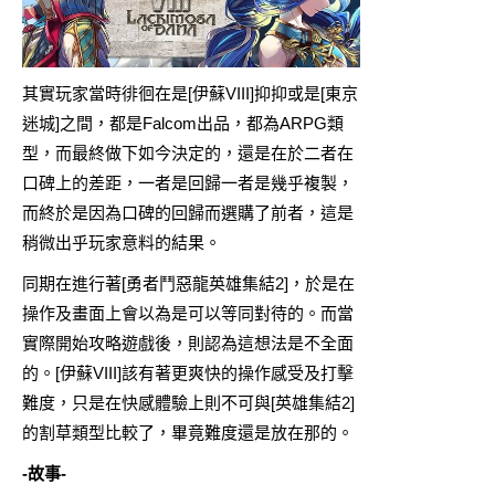
其實玩家當時徘徊在是[伊蘇VIII]抑抑或是[東京
迷城]之間，都是Falcom出品，都為ARPG類
型，而最終做下如今決定的，還是在於二者在
口碑上的差距，一者是回歸一者是幾乎複製，
而終於是因為口碑的回歸而選購了前者，這是
稍微出乎玩家意料的結果。
同期在進行著[勇者鬥惡龍英雄集結2]，於是在
操作及畫面上會以為是可以等同對待的。而當
實際開始攻略遊戲後，則認為這想法是不全面
的。[伊蘇VIII]該有著更爽快的操作感受及打擊
難度，只是在快感體驗上則不可與[英雄集結2]
的割草類型比較了，畢竟難度還是放在那的。
-故事-