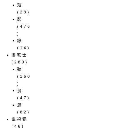
短
(28)
影
(476
)
錄
(14)
御宅士
(289)
動
(160
)
漫
(47)
遊
(82)
電視犯
(46)