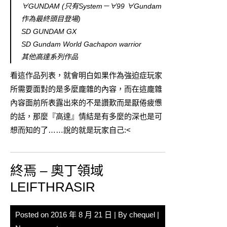
∀GUNDAM (只有System－∀99 ∀Gundam
作為最終頭目登場)
SD GUNDAM GX
SD Gundam World Gachapon warrior
其他高達系列作品
看這作品列表，就會明白如果作為強迫症玩家
所需要面對的是多麼龐雜的內容，而在這龐雜
內容面前所表露出來的不是讚歎而是厭倦疲憊
的話，那麼『高達』情結是有多麼的深也是可
想而知的了……說的就是玩家自己:<
終焉 – 奧丁領域
LEIFTHRASIR
Posted on
2016 年 8 月 21 日
| By
chequel
|