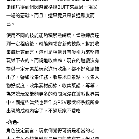
爾碰巧得到個閃避或格擋BUFF來贏過一場又
一場的惡戰。而且，還畢竟只是普通難度而
已。
使用不同的技能能夠積累熟練度，當熟練度達
到一定程度後，就能夠領會新的技能。對於收
集癖玩家而言，這可是相當具有吸引力來堅持
玩樂下去的。而說道收集癖，現在的遊戲沒有
提供一定元素給玩家進行收集，都不好意思推
出了，譬如收集任務、收集地圖景點、收集人
物好感度、收集素材記錄、收集菜譜，等等，
為求讓玩家能夠更多的時間沉浸在遊戲世界當
中。而這些當然也是作為PSV那獎杯系統所會
出現的成就內容了。
不過玩家不愛咯
-角色-
角色設定而言，玩家倒覺得可謂是相當的老
土，主角亞特魯幾乎是無口般的存在，但又會