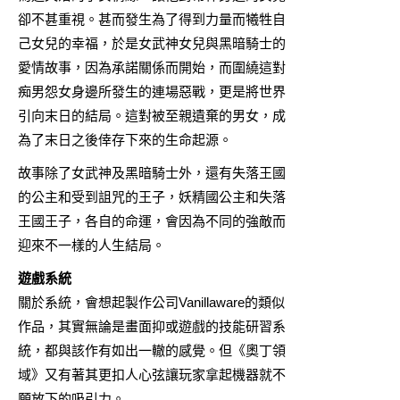
卻不甚重視。甚而發生為了得到力量而犧牲自
己女兒的幸福，於是女武神女兒與黑暗騎士的
愛情故事，因為承諾關係而開始，而圍繞這對
痴男怨女身邊所發生的連場惡戰，更是將世界
引向末日的結局。這對被至親遺棄的男女，成
為了末日之後倖存下來的生命起源。
故事除了女武神及黑暗騎士外，還有失落王國
的公主和受到詛咒的王子，妖精國公主和失落
王國王子，各自的命運，會因為不同的強敵而
迎來不一樣的人生結局。
遊戲系統
關於系統，會想起製作公司Vanillaware的類似
作品，其實無論是畫面抑或遊戲的技能研習系
統，都與該作有如出一轍的感覺。但《奧丁領
域》又有著其更扣人心弦讓玩家拿起機器就不
願放下的吸引力。