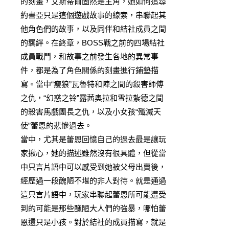
的刻畫，艾斯蒂爾固然是主角，她如何追尋
約書亞只是這個遊戲故事的線索，串聯起其
他角色們的故事，以及同伴和結社成員之間
的羈絆。在終章，BOSS戰之前的四場結社
成員戰鬥，和故事之前發生各地的異常事
件，都是為了角色關係的刻畫進行鋪墊描
寫。當中“瘦狼”瓦魯特和陣之間的殺害師傅
之仇，“幻惑之铃”露茜奥拉和雪拉紮德之間
的殺害馬戲團長之仇，以及小女孩“殲滅天
使”蕾恩的悲慘過去。
當中，尤其是蕾恩回憶自己的過去最是讓玩
家揪心，她的描述雖然沒有很具體，但從當
中只言片語中可以感受到她被父母出賣後，
經歷過一段醜陋不堪的非人對待。就是通過
這只言片語中，玩家串聯起蕾恩所可能遭受
到的可能是那些醜陋大人們的強暴，哪怕蕾
恩還只是小孩。對於結社的成員描寫，就是