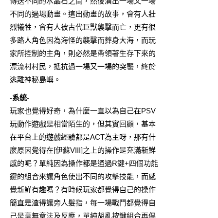
傳送不同的水晶石之間，然後演出一場又一場
不同的過場動畫。這出動畫的故事，會有人壯
烈犧牲，會有人被古代巨獸襲擊而亡，更有很
多路人角色因為海怪的襲擊而葬身大海，而玩
家所控制的主角，則必然是帶領著生存下來的
漂流村村民，抵抗過一場又一場的突襲，終於
逃離神秘島嶼。
-系統-
玩家也覺得好奇，為什麼一直以為自己在PSV
玩動作遊戲是相當陌生的，但其實回顧，基本
在平台上的遊戲經驗都是ACT為主呀，那有什
麼原因覺得在[伊蘇VIII]之上的操作是充滿新鮮
感的呢？單純因為操作都是通過R鍵+四個功能
鍵的組合來讓角色使出不同的攻擊技能，而感
覺新鮮有趣嗎？有時候玩家都覺得自己的操作
簡直是渣得讓旁人髮指，每一場戰鬥都覺得自
己是毫無章法及反應，單純胡亂按鍵組合再偶