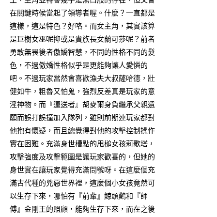
在關鍵時候當起了領導者喔。什麼？一直都是
這樣，這是特色？好咯。而女主角，其實該算
是巨樹女巫呢抑或是貴族長女蘭可莎呢？前者
勇敢無畏後者傲嬌智慧，不同的性格不同的髮
色，不過傲嬌性格似乎是更能夠讓人愛憐的
吧。不過玩家當然會喜歡漁夫大叔薩哈德，壯
健如牛，粗魯又怕鬼，強烈反差真是玩家的意
淫神物。而『運送者』胡麥爾身負繼承父親遺
願而誤打誤撞加入隊列，雖則前期連玩家都對
他抱有懷疑，而且總覺得對他的攻擊控制操作
實在困難。充滿身世槽點的甩槌女孩莉歌塔，
攻擊強度及攻擊範圍是讓玩家歡喜的，但她的
身世實在讓玩家覺得充滿問號呀。在這麼個充
滿古代種的兇惡世界裡，這麼個小女孩竟然可
以生存下來，哪怕有『前輩』鯨頭鸛和『師
傅』金剛王的照顧，能夠生存下來，而在之後