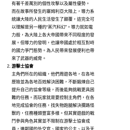
有著千差萬別的個性攻擊以及屬性優勢。
而在故事所發生的塞姆利亞大陸上，導力系
統讓大陸的人民生活發生了顛覆，這完全可
以理解是另一種的“蒸汽科幻”。導力就如電
力般，為大陸上各大帝國帶來不同程度的發
展。但導力的發明，也讓帝國處於相互對峙
的國力爭鬥態勢。為人民帶來發展便利也帶
來了武器的威脅。
游擊士協會
主角們所在的組織，他們周遊各地，在各地
歷險並為各地百姓解決困難，不斷鍛煉自己
提升自己的協會等級，而後能夠挑戰更具困
難的任務。而玩家就是要控制主角們，在各
地完成協會的任務，找失物跑腿解決攔路怪
獸的，任務種類豐富多樣。但其實遊戲的戰
鬥參與角色其實並不限制在游擊士協會成
員，連鄰國的外交官、國家的公主、以及天