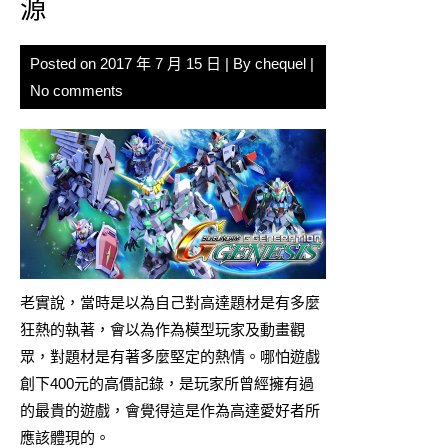
源
Posted on
2017 年 7 月 15 日
| By
chequel
|
No comments
老實說，當時是以為自己對高達題材是有多麼
狂熱的執著，會以為作為模型玩家及動畫觀
眾，對題材是有著多麼堅定的熱情。哪怕遊戲
創下400元的高價記錄，是玩家所曾經擁有過
的最貴的遊戲，會覺得這是作為高達愛好者所
應該體現的。