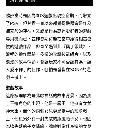
No comments
雖然當時是因為3DS遊戲出現空窗期，而增置
了PSV，但其實一直以來都覺得機器會是作為
補充般的存在，又或是作為高達愛好者的遊戲
專用機而已，並非會期待能在當中獲得相當喜
悅的遊戲作品。但直至遇到此《奧丁領域》，
流暢的操作體驗，多樣的攻擊技能組合，以及
浪漫的故事情節，會讓玩家不可否認其為一讓
人愛不釋手的佳作，哪怕是發售在SONY的遊
戲主機上。
遊戲故事
這應該理解為是北歐神話的故事背景，因為奧
丁王這角色的出現，他是一魔王，他擁有女武
神大軍，而他的兩個女兒更是當中的驍勇戰
士，他也另外有一對失散的龍鳳胎子女，也因
為這失落的子女情緣，讓他對常伴身邊的女兒