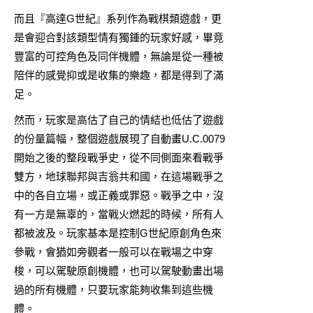
而且『高達G世紀』系列作為戰棋類遊戲，更
是會迎合對該類型情有獨鍾的玩家好感，畢竟
豐富的可控角色及同伴機體，無論是從一種被
陪伴的感覺抑或是收集的樂趣，都是得到了滿
足。
然而，玩家是高估了自己的情結也低估了遊戲
的份量篇幅，整個遊戲展現了自動畫U.C.0079
開始之後的整段戰爭史，從不同側面來看戰爭
雙方，地球聯邦與吉翁共和國，在這場戰爭之
中的各自立場，或正義或罪惡。戰爭之中，沒
有一方是無辜的，當戰火燃起的時候，所有人
都被波及。玩家基本是控制G世紀原創角色來
參戰，會猶如旁觀者一般可以在戰場之中穿
梭，可以駕駛原創機體，也可以駕駛動畫出場
過的所有機體，只要玩家能夠收集到這些機
體。