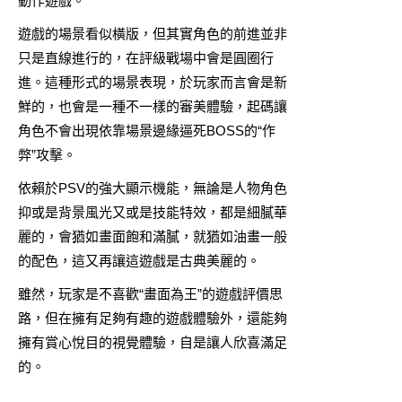
動作遊戲。
遊戲的場景看似橫版，但其實角色的前進並非
只是直線進行的，在評級戰場中會是圓圈行
進。這種形式的場景表現，於玩家而言會是新
鮮的，也會是一種不一樣的審美體驗，起碼讓
角色不會出現依靠場景邊緣逼死BOSS的“作
弊”攻擊。
依賴於PSV的強大顯示機能，無論是人物角色
抑或是背景風光又或是技能特效，都是細膩華
麗的，會猶如畫面飽和滿膩，就猶如油畫一般
的配色，這又再讓這遊戲是古典美麗的。
雖然，玩家是不喜歡“畫面為王”的遊戲評價思
路，但在擁有足夠有趣的遊戲體驗外，還能夠
擁有賞心悅目的視覺體驗，自是讓人欣喜滿足
的。