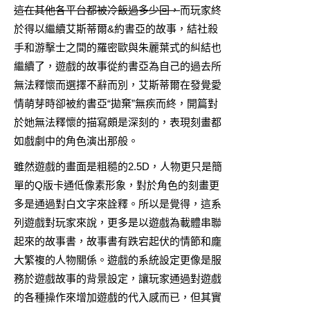
這在其他各平台都被冷飯過多少回，
而玩家終
於得以繼續艾斯蒂爾&約書亞的故事，結社殺
手和游擊士之間的羅密歐與朱麗葉式的糾結也
繼續了，遊戲的故事從約書亞為自己的過去所
無法釋懷而選擇不辭而別，艾斯蒂爾在發覺愛
情萌芽時卻被約書亞“拋棄”無疾而終，開篇對
於她無法釋懷的描寫頗是深刻的，表現刻畫都
如戲劇中的角色演出那般。
雖然遊戲的畫面是粗糙的2.5D，人物更只是簡
單的Q版卡通低像素形象，對於角色的刻畫更
多是通過對白文字來詮釋。所以是覺得，這系
列遊戲對玩家來說，更多是以遊戲為載體串聯
起來的故事書，故事書有跌宕起伏的情節和龐
大繁複的人物關係。遊戲的系統設定更像是服
務於遊戲故事的背景設定，讓玩家通過對遊戲
的各種操作來增加遊戲的代入感而已，但其實