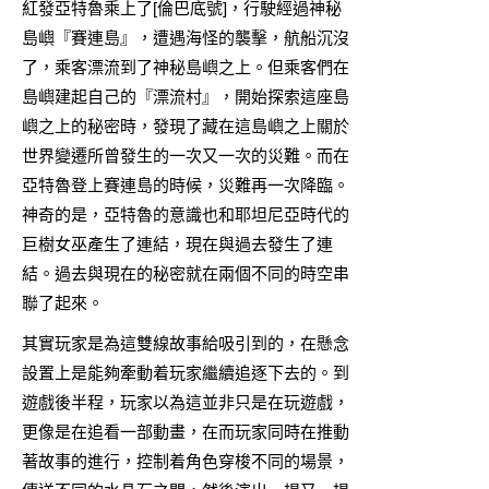
紅發亞特魯乘上了[倫巴底號]，行駛經過神秘
島嶼『賽連島』，遭遇海怪的襲擊，航船沉沒
了，乘客漂流到了神秘島嶼之上。但乘客們在
島嶼建起自己的『漂流村』，開始探索這座島
嶼之上的秘密時，發現了藏在這島嶼之上關於
世界變遷所曾發生的一次又一次的災難。而在
亞特魯登上賽連島的時候，災難再一次降臨。
神奇的是，亞特魯的意識也和耶坦尼亞時代的
巨樹女巫產生了連結，現在與過去發生了連
結。過去與現在的秘密就在兩個不同的時空串
聯了起來。
其實玩家是為這雙線故事給吸引到的，在懸念
設置上是能夠牽動着玩家繼續追逐下去的。到
遊戲後半程，玩家以為這並非只是在玩遊戲，
更像是在追看一部動畫，在而玩家同時在推動
著故事的進行，控制着角色穿梭不同的場景，