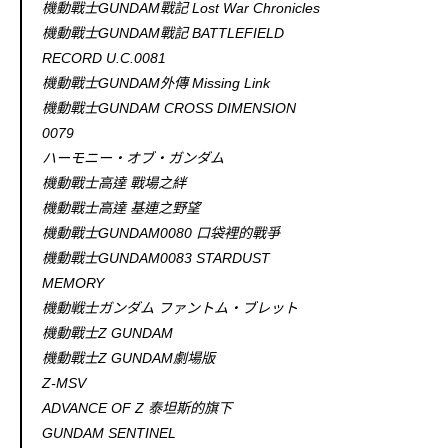
機動戰士GUNDAM戰記 Lost War Chronicles
機動戰士GUNDAM戰記 BATTLEFIELD
RECORD U.C.0081
機動戰士GUNDAM外傳 Missing Link
機動戰士GUNDAM CROSS DIMENSION
0079
ハーモニー・オブ・ガンダム
機動戰士高達 戰場之絆
機動戰士高達 基連之野望
機動戰士GUNDAM0080 口袋裡的戰爭
機動戰士GUNDAM0083 STARDUST
MEMORY
機動戦士ガンダム ファントム・ブレット
機動戰士Z GUNDAM
機動戰士Z GUNDAM劇場版
Ζ-MSV
ADVANCE OF Ζ 泰坦斯的旗下
GUNDAM SENTINEL