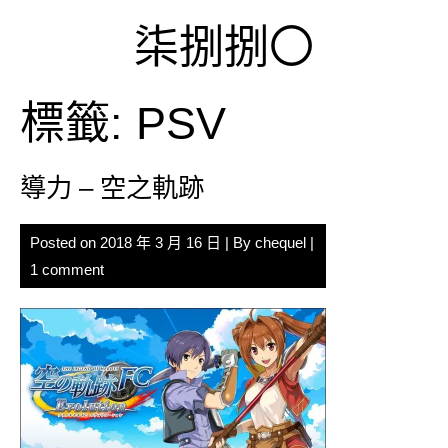
Skip
柒捌捌〇
to
content
標籤:
PSV
導力 – 空之軌跡
Posted on
2018 年 3 月 16 日
| By
chequel
|
1 comment