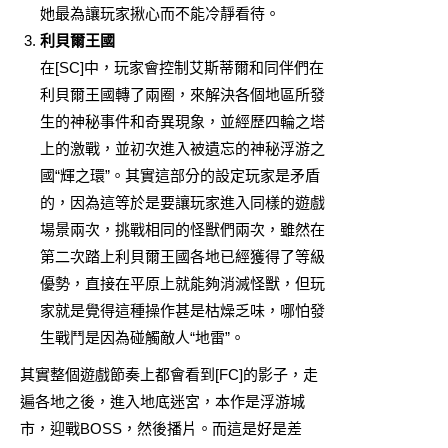
她最為讓玩家揪心而不能冷靜看待。
利貝爾王國
在[SC]中，玩家會控制艾斯蒂爾和同伴們在
利貝爾王國轉了兩圈，來解決各個地區所發
生的神秘事件和奇異現象，並經歷四輪之塔
上的激戰，並初次進入被遺忘的神秘浮游之
國“輝之環”。其實這部分的設定玩家是矛盾
的，因為這等於是要讓玩家進入同樣的遊戲
場景兩次，挑戰相同的怪獸們兩次，雖然在
第二次踏上利貝爾王國各地已經獲得了等級
優勢，直接在平原上就能夠消滅怪獸，但玩
家就是覺得這種操作甚是枯燥乏味，哪怕發
生戰鬥是因為碰觸敵人“地雷”。
其實整個遊戲節奏上都會看到[FC]的影子，走
遍各地之後，進入地底迷宮，本作是浮游城
市，迎戰BOSS，然後播片。而這是好是差