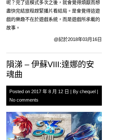
呢？完了這模式多次之後，就會覺得煩厭而想
盡快完結旅程趕緊播片看結局。是會覺得這遊
戲的樂趣不在於遊戲系統，而是遊戲所承載的
故事。
@記於2018年03月16日
隕涕 – 伊蘇VIII:達娜的安
魂曲
Posted on
2017 年 8 月 12 日
| By
chequel
|
No comments