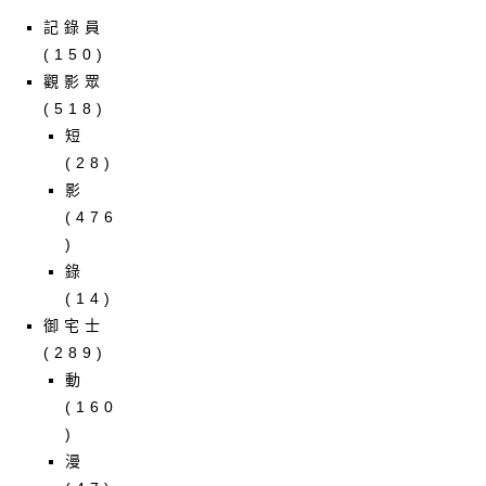
記錄員
(150)
觀影眾
(518)
短
(28)
影
(476
)
錄
(14)
御宅士
(289)
動
(160
)
漫