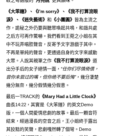
較之粵語版的
“月亮說”
更具韻味。
《大笨鐘》、《I’m sorry》、《我不打算流眼
淚》、《迷失藝術》
和
《小團圓》
皆為主流之
作，詭秘之外仍要與聽眾喚起共鳴，和諧共處
之后方可再作驚嚇。我們看到王菀之小姐在其
中不玩弄唱腔聲音，反寄予文字游戲于其中。
不再是單純的聲音，更通過自身的文字來感動
大眾。人說其親筆之作
《我不打算流眼淚》
道
出分手后的女子絕情一面，
“任你们尽情倚偎，
尝你未尝过的嘴，但你绝不要后悔”
，幾分凄楚
幾分無奈，幾分假情幾分假意。
最后一TRACK的
《Mary Had a Little Clock》
曲長14:22，其實是《大笨鐘》的英文Demo
版，一個人間愛情悲劇的故事。最后一顆音符
結束，經過漫長的空音之后，王小姐終于露出
其狡黠的笑聲，悲劇嘎然轉了個彎。Demo