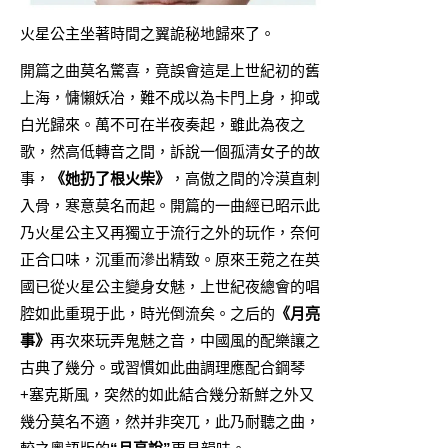
火星公主坐著時間之翼詭秘地歸來了。
開篇之曲莫名驚喜，竟誤會這是上世紀初的舊
上海，慵懶妖冶，難不成以為卡門上身，抑或
白光歸來。萬不可在半夜奏起，雖此為夜之
歌，然高低轉音之間，訴說一個孤清女子的故
事，
《她扔了根火柴》
，高傲之間的冷漠直刺
入骨，寒意莫名而起。開篇的一曲經已昭示此
乃火星公主又再獨立于流行之外的玩作，奈何
正合口味，沉重而滲出精致。原來王菀之在英
國已從火星公主變身女魅，上世紀夜總會的唱
腔如此重現于此，時光倒流矣。之后的
《月亮
事》
再次來玩弄鬼魅之音，中國風的配樂讓之
古典了幾分。或習慣如此曲調理應配合鋼琴
+塞克斯風，突然的如此結合幾分新鮮之外又
幾分莫名不適，然并非突兀，此乃耐聽之曲，