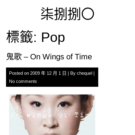
Skip
柒捌捌〇
to
content
標籤:
Pop
鬼歌 – On Wings of Time
Posted on
2009 年 12 月 1 日
| By
chequel
|
No comments