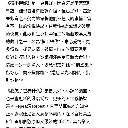
《捨不得你》
是一更美好，因為這是李宗盛唱
粵語。雖也會唱得腔調奇怪，但已足夠。當聽
著歡喜之人努力地做著他們不擅長的事情，會
有不一樣的愉悅快感，這種“快感”或謂之破壞
的快感。此歌也是專輯中唯二的編曲較為大氣
的曲目之一。名為“捨不得你”，未必愛情，更
多情感，或是友情，親情。Intro的鋼琴獨奏，
盧冠廷哼唱入聲，從婉婉淺語至集體大合唱，
情感一步一步深入，思念也或如此。“期望風不
傷你心，雨不擋你路”、“還愿星光因你閃，指
引你路”。
《我欠了世界什么》
更更美好，小調的編曲，
也是盧冠廷的淺唱低吟，更多的人生感悟智
慧。Repeat又Repeat，直至雙耳麻木方知停
止。盧冠廷是讓人意想不到的，在《富貴黃金
屋》里那個憨厚但又愚笨的“毛毛”，其音樂又