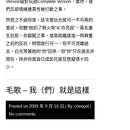
Version遠好玩過Complete Version，當然。我
們忘卻情緒連貫性被打斷之事。
然而之不過但是，這次嘗玩也是可一不可再的
嘗試。但聽“她扔了根火柴”&“月亮說”，莫名產
生抗拒，非厭膩之事，或是疏離感或一時興奮
之后的反抗。時間旅行可一，但不可流離過
去，白光等著她的“你”回來，但“你”只在過去非
現在，除非你我皆已成如花般甘愿癡情十四
少。
毛歌 – 我（們）就是這樣
Posted on
2009 年 9 月 10 日
| By
chequel
|
No comments