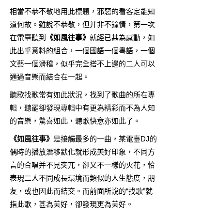
相當不恭不敬地用此標題，邪惡的看客定能知
道何故。雖說不恭敬，但并非不鐘情，第一次
在電臺聽到
《如風往事》
就經已甚為感動，如
此出乎意料的組合，一個國語一個粵語，一個
文藝一個滑稽，似乎完全搭不上邊的二人可以
通過音樂而結合在一起。
聽歌找歌常有如此狀況，找到了歌曲的所在專
輯，聽罷卻發現專輯中有更為精彩而不為人知
的音樂，驚喜如此，聽歌快意亦如此了。
《如風往事》
是接觸最多的一曲，某電臺DJ的
偶時的播放潛移默化就形成美好印象，不同方
言的合唱并不見突兀，卻又不一樣的火花，恰
表現二人不同成長環境而類似的人生態度，朋
友，或也因此而結交。而前面所說的“找歌”就
指此歌，甚為美好，卻發現更為美好。