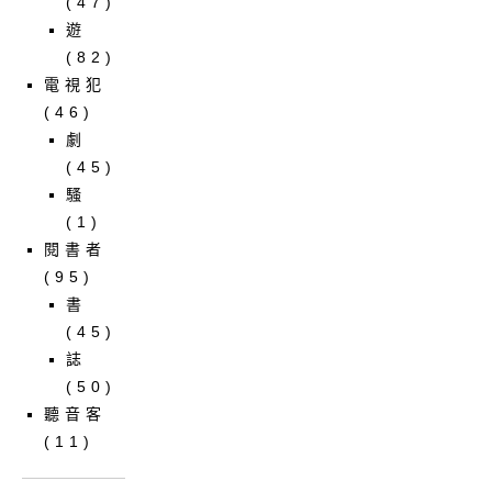
(47)
遊
(82)
電視犯
(46)
劇
(45)
騷
(1)
閱書者
(95)
書
(45)
誌
(50)
聽音客
(11)