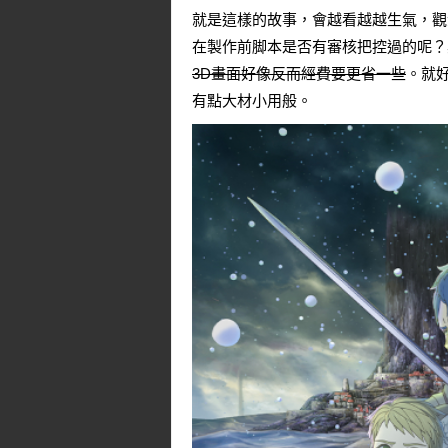
就是這樣的故事，會越看越越生氣，觀
在製作前脚本是否有審核把控過的呢？
3D畫面好像反而經費要更省一些
。就
有點大材小用般。