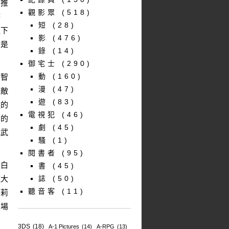
節推
觀影眾
(518)
時
短
(28)
之下
影
(476)
盾是
錄
(14)
御宅士
(290)
動
(160)
的智
漫
(47)
被敵
遊
(83)
種的
電視犯
(46)
國的
劇
(45)
代武
騷
(1)
閱書者
(95)
直白
書
(45)
龐大
誌
(50)
聽音客
(11)
莉莉
出場
。
3DS
(18)
A-1 Pictures
(14)
A-RPG
(13)