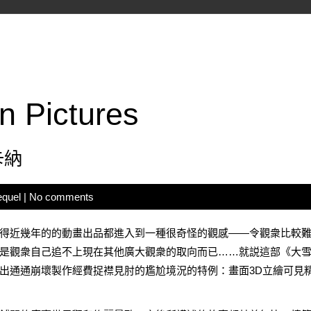
n Pictures
卡納
equel
|
No comments
得近幾年的的動畫出品都進入到一種很奇怪的觀感——令觀衆比較
是觀衆自己追不上現在其他廣大觀衆的取向而已……就説這部《大
出通通崩壞製作經費捉襟見肘的尷尬境況的特例：畫面3D立繪可見