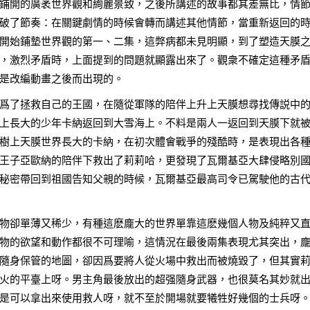
鋪開的廣袤世界觀和絢麗景致，之後所講述的故事都其差無比，情
破了節奏：在關鍵劇情的時候會轉而講述其他情節，當重新返回的
開始鋪墊世界觀的第一、二集，這弊病都未見明顯，到了塑造天膜
，激烈矛盾時，上面提到的問題就顯露出來了。觀衆不確定這種矛
是改編動畫之後而出現的。
爲了拯救自己的王國，在隨從軍隊的陪伴上升上天膜想尋找傳説中
上長大的少年卡納返回到大雪海上。不料是兩人一返回到天膜下就
樹上天膜世界長大的卡納，在初次體會戰爭的殘酷時，是表現出各
王子亞歐納的陪伴下救出了莉莉哈，更發現了瓦爾基亞大肆侵略別
秘密帶回到祖國告知父親的時候，瓦爾基亞最高司令已駕駛他的古
物卻單薄又稀少，有種這麽龐大的世界單靠這麽幾個人物及純粹又
物的欲望和動作都很不可理喻，這情況在最後兩集表現尤其突出，
隨身保管的地圖，卻因爲要將人從火場中救出而被燒毀了，但其實
火的平臺上呀。男主角最後放出的超强隨身武器，也很莫名其妙就
是可以拿出來使用救人呀，就不至於開場就要犧牲好幾個的士兵呀