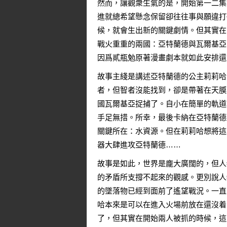
然而，讓觀衆生氣的是，開始第一二集
進就總希望懸念保留卻往往事與願違打
候，就會生出新的關鍵劇情。但其實在
戰火重重的兩國：亞特蘭德與瓦爾基亞
因爲貳瓶勉原著漫畫劇本就如此安排還
故事主綫是講述亞特蘭德的公主莉莉哈
者，但智者沒能找到，卻是帶著在天膜
國瓦爾基亞捉捕了。自小在簡單的軌道
手足無措。所幸，最後卡納在亞特蘭德
關鍵所在：水資源。但在莉莉哈想將這
器大肆進攻亞特蘭德……
故事是如此，世界是龐大廣闊的，但人
的矛盾所支撐不起來的觀感。更別說人
的墜落物已經到面前了遙望戰況。一直
哈本來是可以在進入火場前放在還沒着
了，但其實在開始兩人被抓的時候，這