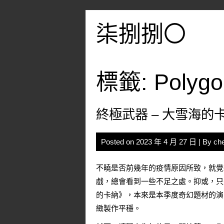
Skip
to
柒捌捌〇
content
標籤:
Polygo
終極武器 – 大雪海的
Posted on
2023 年 4 月 27 日
| By
ch
不曉是否前幾年的疫情原因所致，就覺
戲，總會看到一些不足之處。抑或，只
的卡納》，本來是本季度奇幻題材的演
緻製作平穩。