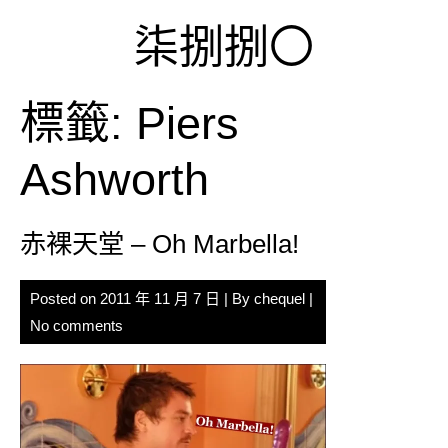
Skip
柒捌捌〇
to
content
標籤:
Piers
Ashworth
赤裸天堂 – Oh Marbella!
Posted on
2011 年 11 月 7 日
| By
chequel
|
No comments