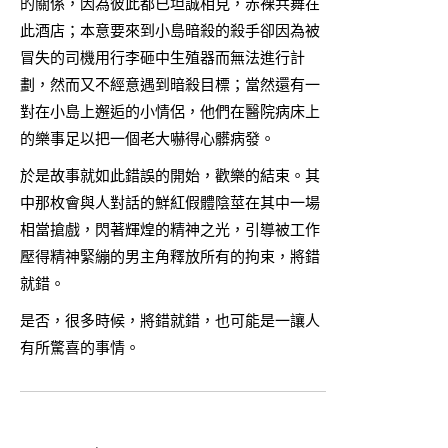
的關係，因為彼此都已坦誠相見，赤裸共舞在
此酒店；本意要來到小島暗殺的殺手卻因為被
冒失的司機用行李砸中生殖器而無法進行計
劃，然而又不經意遇到暗殺目標；當然還有一
對在小島上邂逅的小情侶，他們在醫院病床上
的樂事足以把一個老大嚇得心髒病發。
於是故事就如此錯誤的開始，歡樂的結束。其
中那枚會與人對話的鮮紅假體陰莖在其中一場
相當搶戲，閃著輝煌的精神之光，引導被工作
壓得精神緊繃的男主角釋放所有的拘束，將錯
就錯。
是否，很多時候，將錯就錯，也可能是一讓人
有所驚喜的事情。