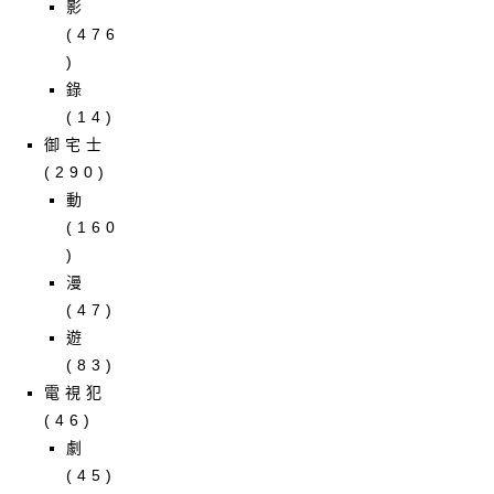
影
(476
)
錄
(14)
御宅士
(290)
動
(160
)
漫
(47)
遊
(83)
電視犯
(46)
劇
(45)