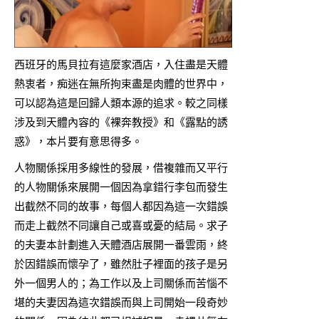
西班牙的馬貝拉有這麼家酒店，入住盡是天體
熱衷者，痴迷在無所拘束盡是肉體的世界中，
可以認為這是回歸人類本源的追求。較之同樣
涉及到天體內容的《裸奔教授》和《露點的誘
惑》，本片要有意思得多。
人物關係採用多線性的發展，借複雜而又平行
的人物關係來展開一個因為拿錯行李包而發生
出截然不同的故事，每個人都因為這一次錯誤
而走上截然不同讓自己或喜或憂的結局。求子
的夫妻本計劃進入天體酒店展開一番雲雨，終
於因錯誤而懷孕了，雖然肚子裡面的孩子是另
外一個男人的；為工作以及上司關係而苦惱不
堪的夫妻因為這次錯誤而與上司開始一段奇妙