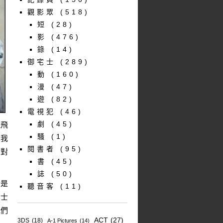
觀影眾
(518)
短
(28)
影
(476)
錄
(14)
御宅士
(289)
動
(160)
漫
(47)
遊
(82)
電視犯
(46)
劇
(45)
跑飛
騷
(1)
自我
閱書者
(95)
們對
書
(45)
誌
(50)
於是
聽音客
(11)
勇士
他們
ACT
(27)
3DS
(18)
A-1 Pictures
(14)