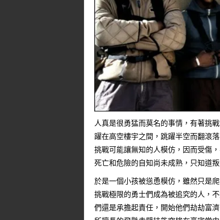
人真是很勇猛而莫名的事情，有著挑戰
躍在高空樓宇之間，跳躍半空而翻滾落
挑戰可能讓無知的人模仿，因而受傷，
死亡和危險的自知尚未成熟，只知道叛
於是一個小孩被慫恿模仿，雖然只是爬
挑戰極限的勇士們成為被追究的人，不
們還是承擔起責任，開始他們劫劫富濟