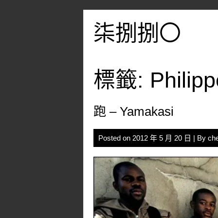
Skip
to
柒捌捌〇
content
標籤:
Philip
跑 – Yamakasi
Posted on
2012 年 5 月 20 日
| By
ch