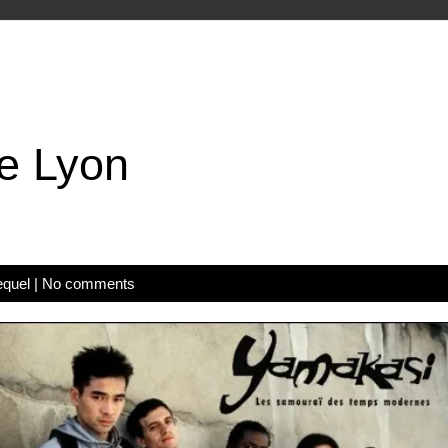
pe Lyon
equel
|
No comments