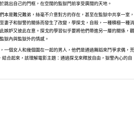
於跳出自己的門框，在空闊的監獄門前享受廣闊的天地。
們本是難兄難弟，絲毫不介意對方的存在，甚至在監獄中共享一室
至妻子和獄警的關係而發生了改變，學探戈，自殺，一種積極一種
此嫉妒又彼此在意。探戈的學習似乎要將他們帶進另一層的關係，
監獄內與監獄外的情感。
，一個女人和幾個圍在一起的男人，他們是通過舞蹈來鬥爭求偶，
自由，結合起來，該理解電影主題：通過探戈來釋放自由，獄警內心的自