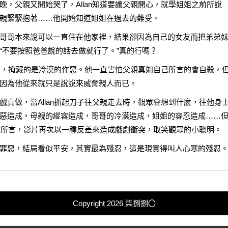
，父親又開始哭了，Allan知道要讓父親開心，就學姐姐之前所說
親緊緊抱著……他開始知道姐姐在過去的難受。
哥哥本來說可以一直住在他家裡，結果卻因為自己的女友而把弟弟
“不要按照爸爸說的話去做就行了。”真的行嗎？
之下，掩藏的是冷漠的作惡。他一直害怕父親真如自己所言的會自殺，
因為他從來就只是說說來威脅親人而已。
真做，當Allan抓起刀子往父親走去時，觀眾會想到什麼，往他身
惡造成，母親的縱容造成，哥哥的冷漠造成，姐姐的容忍造成……
之前所言，影片再次以一種反差來造成戲劇衝突，取笑觀眾的小聰明。
罪惡，結局看似平安，其實最為殘忍，這是現實得叫人心寒的殘忍
Copyright 2026
柒捌捌〇