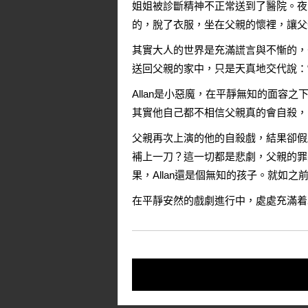
姐姐被診斷精神不正常送到了醫院。夜晚
的，脫了衣服，坐在父親的懷裡，讓父
其實大人的世界是充滿謊言與不慚的，
送回父親的家中，只是天真地交代說：
Allan是小惡魔，在平靜無知的面容
其實他自己都不相信父親真的會自殺，
父親再次上演的他的自殺戲，結果卻假戲
補上一刀？這一切都是悲劇，父親的罪
果，Allan還是個無知的孩子。就如
在平靜安然的戲劇進行中，處處充滿着