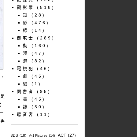
觀影眾
(518)
短
(28)
影
(476)
錄
(14)
御宅士
(289)
動
(160)
漫
(47)
遊
(82)
電視犯
(46)
劇
(45)
親，
騷
(1)
閱書者
(95)
得是
書
(45)
就
誌
(50)
一
聽音客
(11)
凡男
ACT
(27)
3DS
(18)
A-1 Pictures
(14)