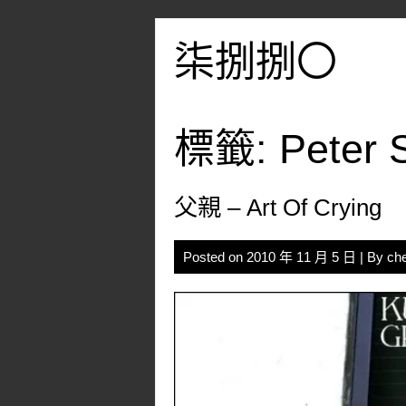
Skip
to
柒捌捌〇
content
標籤:
Peter 
父親 – Art Of Crying
Posted on
2010 年 11 月 5 日
| By
ch