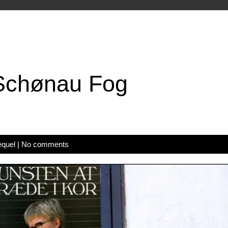
Schønau Fog
equel
|
No comments