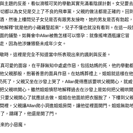
與主題的反差，看似滑稽可笑的舉動其實充滿着陰謀計劃。女兒要
的一切都以為女兒是交上了不良的飛車黨，父親的做法都是正確的。回
酒，然後上樓問兒子女兒是否有跟男友接吻，她的男友是否有勃起
地解釋“就是他的小雞雞豎起來”，兒子不懂也就沒有看到。在這一段
的鋪墊。如舞會中Allan被教怎樣可以懷孕：就像搖啤酒瓶讓它冒
走，因為他涉嫌猥褻未成年少女。
敬時，這裡是完全不知道當中所表現出來的諷刺與反差。
懂天真可愛的面容，在平靜無知中處處作惡，包括姑媽的死，他的舉動
他父親那般，抱著善意的面具作惡。在姑媽葬禮上，姐姐就這樣在
奶死了，父親又坐在沙發上哭了，Allan覺得應該要哄父親開心，就威
把父親哄開心。雖然姐姐憤怒地解釋過去在沙發上是如何把父親哄
如何只要父親開心了就應該去做。姐姐在他面前把衣服脫了，下樓到父
裡，父親讓Allan爬小洞進姐姐房間，讓他從裡面開門。姐姐無助
疑惑了，躊躇了，他還是開了門。
派來的小惡魔。