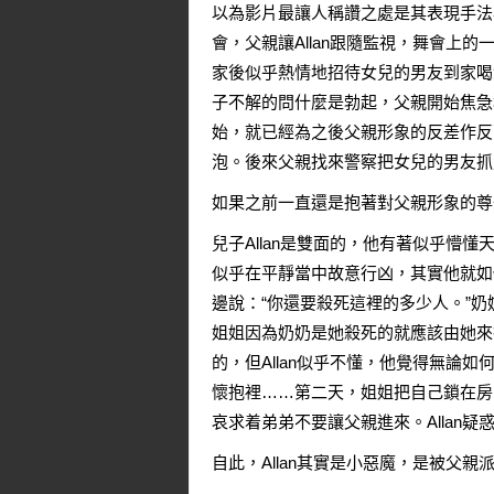
以為影片最讓人稱讚之處是其表現手法
會，父親讓Allan跟隨監視，舞會上
家後似乎熱情地招待女兒的男友到家喝
子不解的問什麼是勃起，父親開始焦急
始，就已經為之後父親形象的反差作反面
泡。後來父親找來警察把女兒的男友抓
如果之前一直還是抱著對父親形象的尊
兒子Allan是雙面的，他有著似乎懵
似乎在平靜當中故意行凶，其實他就如
邊說：“你還要殺死這裡的多少人。”奶
姐姐因為奶奶是她殺死的就應該由她來
的，但Allan似乎不懂，他覺得無論
懷抱裡……第二天，姐姐把自己鎖在房間
哀求着弟弟不要讓父親進來。Allan
自此，Allan其實是小惡魔，是被父親