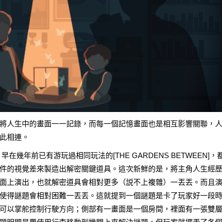
將人生中的畫面一一記錄，而每一個記憶畫面也是相互影響關聯，
此相連。
，早在幾年前已有游玩過相同玩法的[
THE GARDENS BETWEEN
]，
件的視覺差來製造出解密關鍵道具。這次新鮮的是，將主角人生經
面上演出，也就解密道具會相對更多（説不上複雜）一丟丟。而且
使得謎題會相對困難一丟丟。這就提到一個謎題是卡了玩家好一段
可以掌舵控制行駛方向；側部有一畫面是一個房間，裡面有一張雙