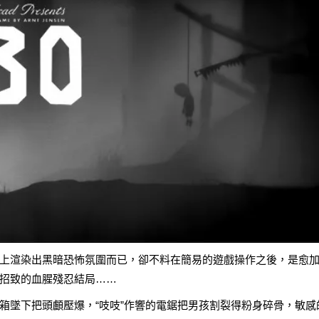
上渲染出黑暗恐怖氛圍而已，卻不料在簡易的遊戲操作之後，是愈
招致的血腥殘忍結局……
箱墜下把頭顱壓爆，“吱吱”作響的電鋸把男孩割裂得粉身碎骨，敏感