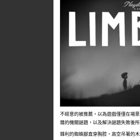
不經意的被推薦，以為遊戲僅僅在場景
雜的機關謎題，以及解決謎題失敗後所
鋒利的蜘蛛腳直穿胸腔，高空吊著的木