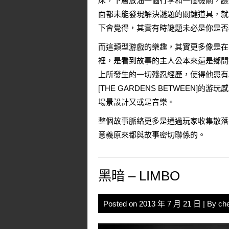
床，下層放油一個行李和一個機關，謎
面都未能發現解決謎題的關鍵道具，就
下會覺得，其實有時謎題未必是你是否
而這類型游戲的樂趣，其實更多像是在享
裡，是看到故事的主人公本來還是鄉間
上所發生的一切殘忍經歷，使得他患有
[THE GARDENS BETWEE
場景設計又或是音樂。
整個故事脈絡更多是通過玩家收集散落
意義原來都與故事密切聯係的。
黑暗 – LIMBO
Posted on
2013 年 7 月 21 日
| By
ch