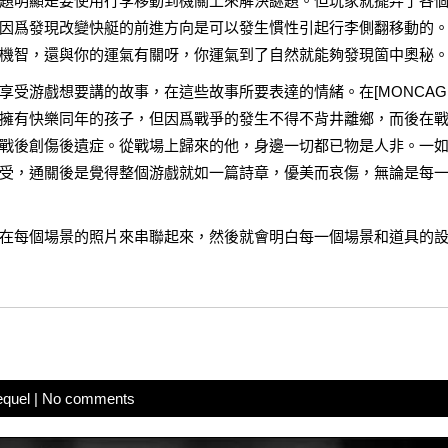
題明顯是要使用行李移動到機關上來解決謎題。但玩家就擺弄了各
因爲發現改變快艇的前進方向是可以發生慣性引起行李側翻移動的
機智，還與你的運氣有關呀，你運氣到了自然就能夠發現箇中奧秘
受游戲想要講的故事，在這些故事所要表達的情緒。在[MONCAGE
擁有快樂同年的孩子，但因爲戰爭的發生不得不背井離鄉，而後在
戰後創傷後遺症。從戰場上歸來的他，身邊一切都已物是人非。一
N]的游玩感受，通關後是覺得整個游戲就如一篇詩章，優美而哀傷，無論是每
在每個場景的照片來串聯起來，然後就會明白每一個場景和道具的
equel
|
No comments