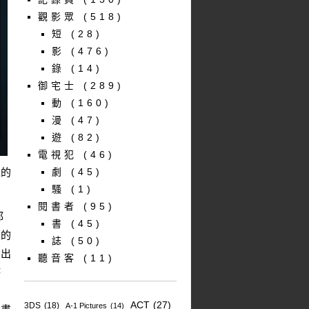
觀影眾
(518)
短
(28)
影
(476)
錄
(14)
御宅士
(289)
動
(160)
漫
(47)
遊
(82)
電視犯
(46)
人的
劇
(45)
騷
(1)
閱書者
(95)
都
書
(45)
歷的
誌
(50)
演出
聽音客
(11)
時
層
ACT
(27)
3DS
(18)
A-1 Pictures
(14)