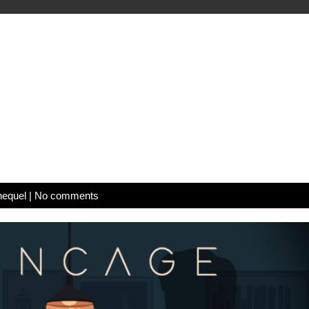
hequel
|
No comments