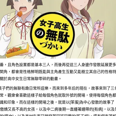
番，且角色設置都是基本三人，而後再從這三人身邊作發散延展更
閑角，都會是性格鮮明既能與主角產生互動又能樹立其自己的性格
關於高中女生日常無聊零碎的動畫。
女孩子們的無聊有趣日常所逗樂。而來到多年后的現在，故事來到了三
常。觀衆會喜歡這樣子給每個角色就取外號的開場，使得每個角色
識和印象。而在這樣的開場之後，就是以[笨蛋]為中心發散的故事了
的這傲嬌又長不高的女孩，以及中二病後期一直纏著綳帶的[有病]，以及