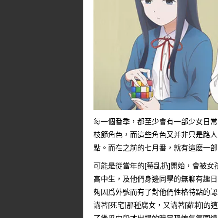
每一個番季，都至少會有一部少女日常
枝節角色，而這些角色又并非只是路人
點。而在之前的七月番，就有這麽一部
可能是從當年的[莓乱扔]開始，會被
高中生，及他們身邊同學的無聊有趣日
夠因爲外號而有了對他們性格特點的認
講著[死宅]那種腐女，又講著[蘿莉]