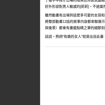
了幾乎中段才出場的暗黑恐怖氣氛圍繞的
好外形卻對男人敏感的[莉莉]，不過當
雖然動畫有出場到這麽多可愛的女孩和
將整部動畫12話的故事内容都串聯展
與後景）都會有畫龍點睛之筆的細節刻
話説，熱詞“有趣的女人”就是出自此番