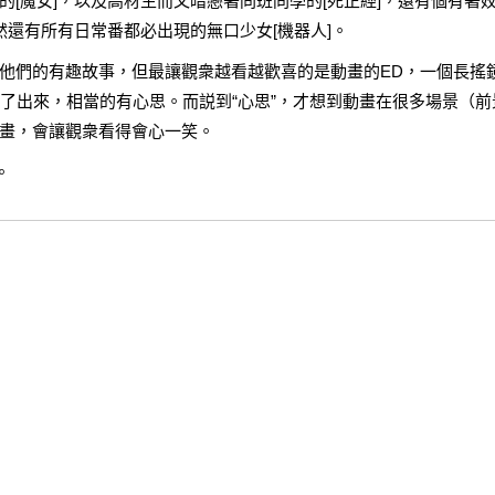
[魔女]，以及高材生而又暗戀著同班同學的[死正經]，還有個有著
然還有所有日常番都必出現的無口少女[機器人]。
他們的有趣故事，但最讓觀衆越看越歡喜的是動畫的ED，一個長搖
示了出來，相當的有心思。而説到“心思”，才想到動畫在很多場景（前
畫，會讓觀衆看得會心一笑。
。