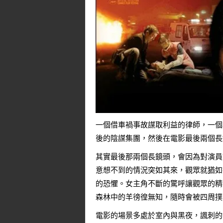
一個借車禍事故謀取利益的律師，一個
後的陰謀集團，然後在電影最後兩個長
其實最後那兩個長鏡頭，會因為對演員
意想不到的情況突如其來，觀眾就猶如
的恐懼。女主角不斷的驚呼讓觀眾的精
森林中的羊徬徨無知，隨時會被四周撲
電影的場景多處於室內與黑夜，諷刺的