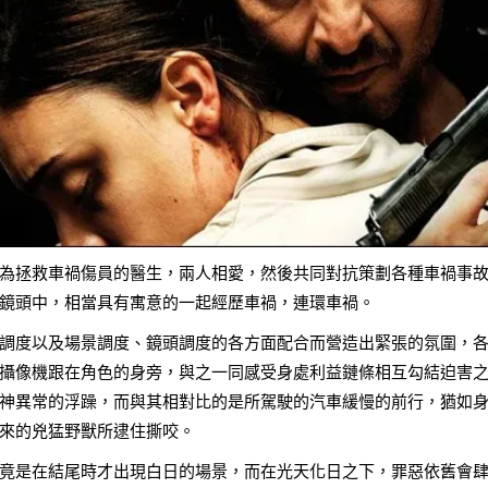
為拯救車禍傷員的醫生，兩人相愛，然後共同對抗策劃各種車禍事
鏡頭中，相當具有寓意的一起經歷車禍，連環車禍。
調度以及場景調度、鏡頭調度的各方面配合而營造出緊張的氛圍，
攝像機跟在角色的身旁，與之一同感受身處利益鏈條相互勾結迫害
神異常的浮躁，而與其相對比的是所駕駛的汽車緩慢的前行，猶如
來的兇猛野獸所逮住撕咬。
竟是在結尾時才出現白日的場景，而在光天化日之下，罪惡依舊會