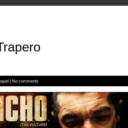
Trapero
equel
|
No comments