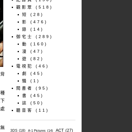
觀影眾
(518)
短
(28)
影
(476)
錄
(14)
御宅士
(289)
動
(160)
漫
(47)
遊
(82)
電視犯
(46)
劇
(45)
故背
騷
(1)
閱書者
(95)
各種
書
(45)
之下
誌
(50)
身處
聽音客
(11)
肆無
ACT
(27)
3DS
(18)
A-1 Pictures
(14)