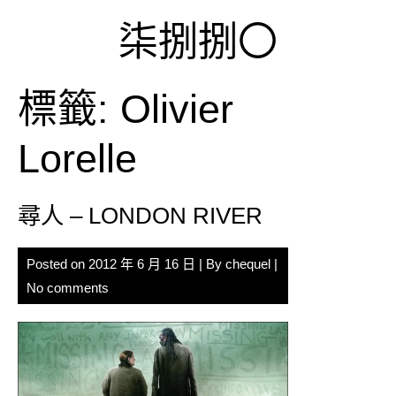
Skip
柒捌捌〇
to
content
標籤:
Olivier
Lorelle
尋人 – LONDON RIVER
Posted on
2012 年 6 月 16 日
| By
chequel
|
No comments