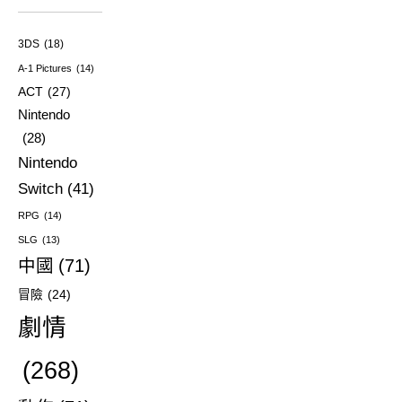
3DS
(18)
A-1 Pictures
(14)
ACT
(27)
Nintendo
(28)
Nintendo
Switch
(41)
RPG
(14)
SLG
(13)
中國
(71)
冒險
(24)
劇情
(268)