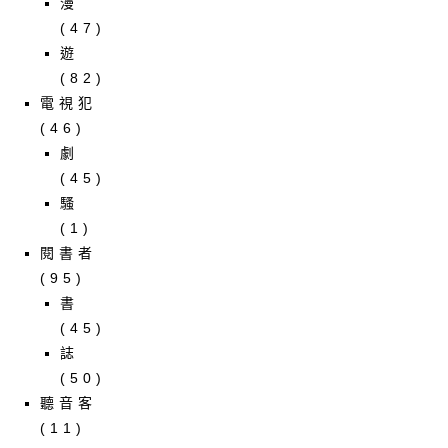
漫
(47)
遊
(82)
電視犯
(46)
劇
(45)
騷
(1)
閱書者
(95)
書
(45)
誌
(50)
聽音客
(11)