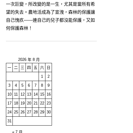
一次巨變，所改變的是一生，尤其是當所有希
望的失去。農地活成為了宣洩，森林的保護讓
自己愧疚——連自己的兒子都沒能保護，又如
何保護森林！
2026 年 8 月
一
二
三
四
五
六
日
1
2
3
4
5
6
7
8
9
10
11
12
13
14
15
16
17
18
19
20
21
22
23
24
25
26
27
28
29
30
31
« 7 月