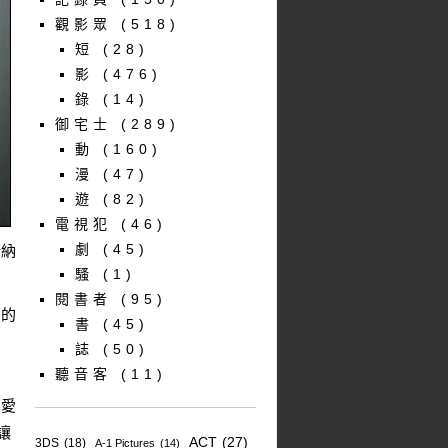
觀影眾
(518)
短
(28)
影
(476)
錄
(14)
御宅士
(289)
動
(160)
漫
(47)
遊
(82)
電視犯
(46)
劇
(45)
新納
騷
(1)
閱書者
(95)
後的
書
(45)
反
誌
(50)
聽音客
(11)
引愛
讓
ACT
(27)
3DS
(18)
A-1 Pictures
(14)