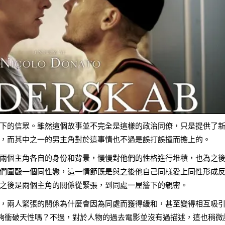
下的信眾。雖然這個故事並不完全是這樣的政治同僚，只是提供了
，而其中之一的男主角對於這事情也不過是誤打誤撞而擔上的。
兩個主角各自的身份和背景，慢慢對他們的性格進行堆積，也為之
同伴們圍毆一個同性戀，這一情節既是與之後他自己同樣愛上同性形成
之後是兩個主角的關係從緊張，到同處一屋簷下的親密。
，兩人緊張的關係為什麼會因為同處而獲得緩和，甚至變得相互吸
能夠衝破天性嗎？不過，對於人物的過去電影並沒有過描述，這也稍微