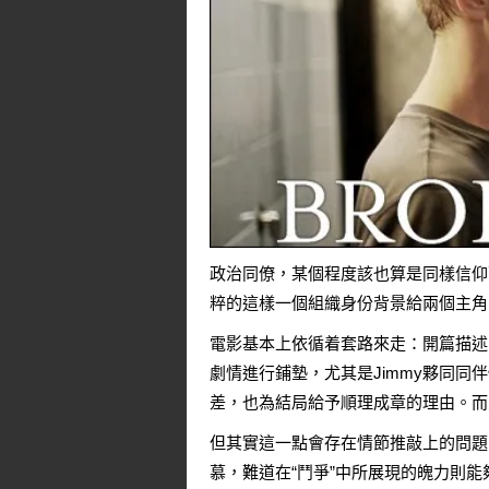
政治同僚，某個程度該也算是同樣信仰
粹的這樣一個組織身份背景給兩個主角
電影基本上依循着套路來走：開篇描述
劇情進行鋪墊，尤其是Jimmy夥同
差，也為結局給予順理成章的理由。而
但其實這一點會存在情節推敲上的問題
慕，難道在“鬥爭”中所展現的魄力則