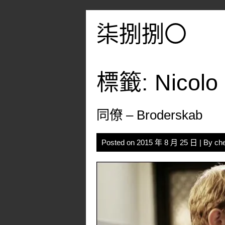
Skip
to
柒捌捌〇
content
標籤:
Nicolo
同僚 – Broderskab
Posted on
2015 年 8 月 25 日
| By
ch