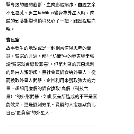
擊導致的肢體截斷，血肉膨脹爆炸，血腥之余
不乏喜感。男主角Wikus變身為外星人時，肉
體的剝落撕裂也稍稍惡心了一把，雖然程度尚
輕。
貧民窟
故事發生的地點或是一個相當值得思考的關
鍵，貧窮的非洲。那些“訪問”中的專家經常強
調“貧窮就會導致罪惡”，但第九區的罪惡諷刺
的是由人類帶起。黑社會買貓食給外星人，從
而換取外星人武器，企圖利用來獲取強大的力
量。想想用廉價的貓食換取“高價（科技含
量）”的外形武器，如此反差所造成的不單是喜
劇效果，更是諷刺效果。貧窮的人愈加欺負比
自己“更貧窮”的外星人。