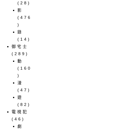
(28)
影
(476
)
錄
(14)
御宅士
(289)
動
(160
)
漫
(47)
遊
(82)
電視犯
(46)
劇