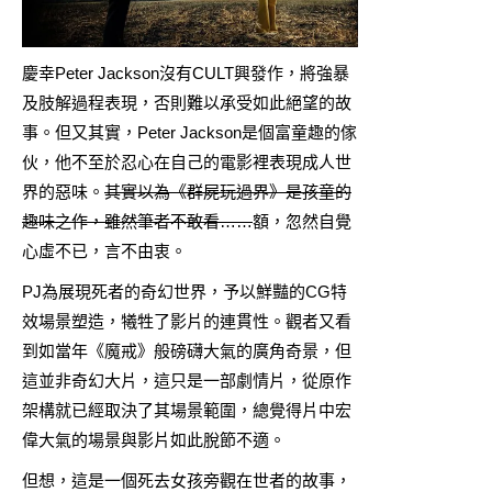
慶幸Peter Jackson沒有CULT興發作，將強暴
及肢解過程表現，否則難以承受如此絕望的故
事。但又其實，Peter Jackson是個富童趣的傢
伙，他不至於忍心在自己的電影裡表現成人世
界的惡味。
其實以為《群屍玩過界》是孩童的
趣味之作，雖然筆者不敢看……
額，忽然自覺
心虛不已，言不由衷。
PJ為展現死者的奇幻世界，予以鮮豔的CG特
效場景塑造，犧牲了影片的連貫性。觀者又看
到如當年《魔戒》般磅礴大氣的廣角奇景，但
這並非奇幻大片，這只是一部劇情片，從原作
架構就已經取決了其場景範圍，總覺得片中宏
偉大氣的場景與影片如此脫節不適。
但想，這是一個死去女孩旁觀在世者的故事，