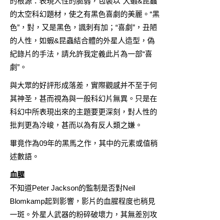
的根源：表現人性的脆弱，包裝以“大蝦&昆蟲”
的太空科幻題材，使之有黑色喜劇的美麗。“黑
色”，對，又是黑色，諷刺有加；“喜劇”，丑陋
的人性，如蝦&昆蟲結合體的外星人造型，偽
紀錄片的手法，請允許我定義此片為一部“喜
劇”。
與大眾的好評形成落差，實際觀感并不至于何
其神圣，甚而視為與一般科幻片無異。只是在
科幻中所表現出來的主題要更深刻，對人性的
批判更為冷峻，甚而以為有反人類之嫌。
畢竟作為09年的黑馬之作，其中的元素或值稍
述數語。
血腥
不知道Peter Jackson的監制是否對Neil
Blomkamp起到影響，影片的血腥程度也稍見
一斑。外星人武器的粉碎破壞力，其無差別攻