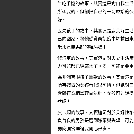
牛吃手機的故事，其實這是對自我生活
所想要的，但卻把自己的一切原始的快
好。
丟失孩子的故事，其實這是對美好生活
己的國家，將他從貧窮飢餓中解救出來
能比這更美好的結局嗎！
修汽車的故事，其實這是對夫妻生活麻
力可能都已經麻木了。愛，可能是要重
為非洲盲眼孩子籌款的故事，其實這是
睛有殘障的女孩看似很可憐，但她對自
欺騙行為相當理直氣壯。女孩可能說得
狀呢！
皮卡超的故事，其實這是對於美好性格
負善良的男孩是遭到嫌棄與失望。可能
弱肉強食理論要開心得多。