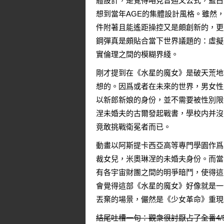
體設計，是覺得略見普通又公式，藍白
想到當年AGE的集體設計風格。雖然
件附著且能遙距操控又是頗創新的，更
鋼彈真是頗貼合當下世界議題的：虛擬
實倫理之間的模糊界綫。
剛才提到在《水星的魔女》是破天荒地
想的。因爲或者在未來的世界，男女性
以新郎新娘的身份，並不需要被性別限
涅未婚夫的古爾發起戰書，學校内并沒
竟敢挑戰衛冕者而已。
動畫以阿斯提卡西亞高等專門學園作爲
裁女兒，米奧琳涅的未婚夫身份。而當
有各宇宙財團之間的明爭暗鬥，使得這
會覺得這部《水星的魔女》好像就是一
丟棄的場景，儼然是《少女革命》重現
結尾吐槽一句：觀衆很討厭占了全番4