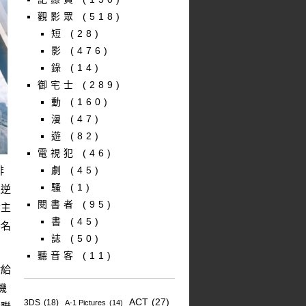
觀影眾
(518)
短
(28)
影
(476)
錄
(14)
御宅士
(289)
動
(160)
漫
(47)
遊
(82)
電視犯
(46)
排
劇
(45)
騷
(1)
叛逆
閱書者
(95)
女主
書
(45)
番名
誌
(50)
聽音客
(11)
盾給
機
ACT
(27)
3DS
(18)
A-1 Pictures
(14)