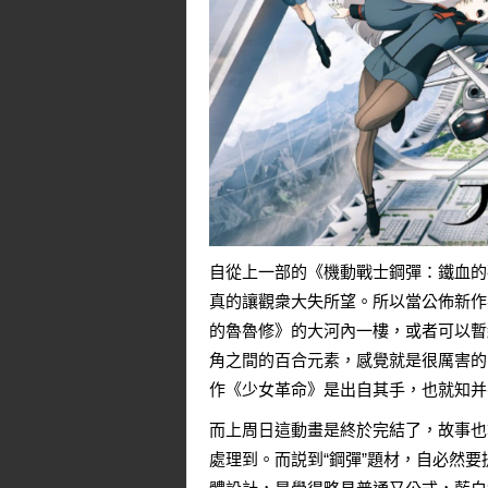
自從上一部的《
機動戰士鋼彈：鐵血的
真的讓觀衆大失所望。所以當公佈新作
的魯魯修》的大河內一樓，或者可以暫
角之間的百合元素，感覺就是很厲害的
作《少女革命》是出自其手，也就知并
而上周日這動畫是終於完結了，故事也
處理到。而説到“鋼彈”題材，自必然