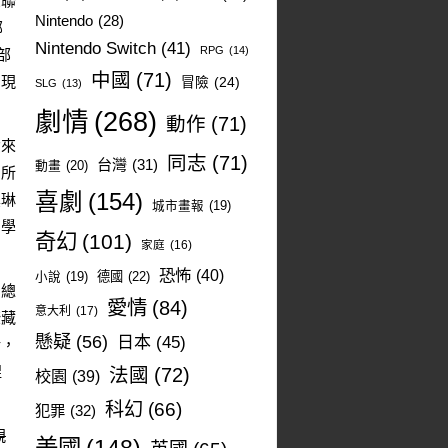
衆聯
Nintendo
(28)
部
Nintendo Switch
(41)
RPG
(14)
部
中國
(71)
和現
冒險
(24)
SLG
(13)
劇情
(268)
動作
(71)
念來
同志
(71)
台灣
(31)
動畫
(20)
。所
喜劇
(154)
奧琳
城市畫報
(19)
同學
奇幻
(101)
家庭
(16)
恐怖
(40)
德國
(22)
小說
(19)
園總
愛情
(84)
意大利
(17)
掩藏
懸疑
(56)
日本
(45)
話，
涅
法國
(72)
校園
(39)
科幻
(66)
犯罪
(32)
親