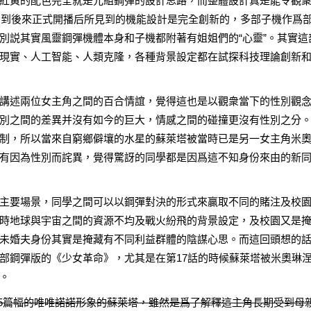
紅黃的配色完全就是元組鋼彈的設計思路，而整體設計真是能令觀
，到後來正式開播后所見到的機能設計是完全創新的，多部子機作爲
別説其實風靈鋼彈機體本身和子機都附著有姐姐們的“心靈”。其實這
現實、人工智能、人類克隆，各種背景設定都在試探科技理論創新
講述兩位女主角之間的百合情誼，覺得這也是以觀衆當下的性別觀
別之間的差異并沒有如今的巨大，情感之間的碰撞更沒有性別之分
制，所以當來自窮鄉僻壤的水星的蘇萊塔被當時已是另一女主角米
有因為性別而詫異，覺得驚訝的同學都是因爲這不知身份來由的新
主要場景，同學之間可以以鋼彈對決的形式來贏取不同的賭注及校
時地球與宇宙之間的資源不均及戰火紛飛的背景設定，及校園又是
未婚夫身份其實是掩藏有不同利益群體的陰謀心思。而這回頭想的
部鋼彈版的《少女革命》，尤其是在第17話的時候蘇萊塔被米奧琳
。
/5篇幅的唯唯諾諾形象的蘇萊塔，雖然是爲了解釋這主角長期受到母