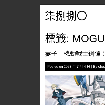
Skip
to
柒捌捌〇
content
標籤:
MOG
妻子 – 機動戰士鋼彈
Posted on
2023 年 7 月 4 日
| By
che