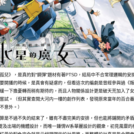
孤兒
》，是真的對“鋼彈”題材有著PTSD，結局中不合常理邏輯的安
要開播的時候，是真會有疑慮的，但看這次的編劇是曾經參與過《
緩一下擔憂轉而稍有期待的，而且人物關係設計更是破天荒加入了
嘗試。（但其實查閲大河内一樓的創作列表，發現原來當年的百合
不意外。）
算是不過不失的結束了，雖有不盡完美的安排，但也能將鋪開的矛
要提及出場的機體設計，而唯一鍾情W系華麗設計的觀衆，初見風靈的