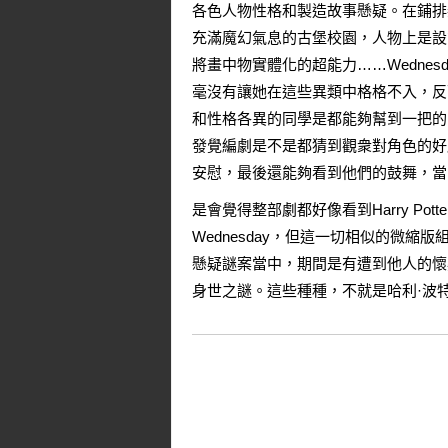
各色人物性格和製造故事懸疑。在鋪排
充滿魔幻氣息的古堡校園，人物上是設
將畫中物實體化的超能力……Wedne
毫沒有讓她在這些異類中格格不入，反
和性格各異的同學是都能夠幫到一把的
發覺編劇是不是都猜到觀衆對角色的好
安慰，最後還能夠看到他們的鼓舞，當
是會覺得整部劇都好像看到Harry P
Wednesday，但這一切相似的微
懸疑謎案當中，期間是有遭到他人的懷
身世之謎。這些種種，不就是哈利·波