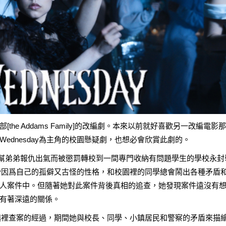
the Addams Family]的改編劇。本來以前就好喜歡另一改編
電影
那
ednesday為主角的校園懸疑劇，也想必會欣賞此劇的。
y因爲幫弟弟報仇出氣而被懲罰轉校到一間專門收納有問題學生的學校永封
day因爲自己的孤僻又古怪的性格，和校園裡的同學總會鬧出各種矛盾
人案件中。但隨著她對此案件背後真相的追查，她發現案件遠沒有
有著深遠的關係。
和小鎮裡查案的經過，期間她與校長、同學、小鎮居民和警察的矛盾來描