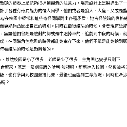
懸疑的節奏上是能夠把握到觀衆的注意力，場景設計上是製造出了
計了各種有奇異能力的怪人同學，他們或者是狼人、人魚、又或是
sday在校園中經常和這些奇怪同學鬧出各種矛盾，她古怪陰暗的性格
而更能夠凸顯出自己的特別。同時在最後結局的時候，會發現這些
，無論他們曾經是敵對的抑或是中途掉車的。追劇到中段的時候，
感，在同學角色危難的時候都能夠幸存下來，他們不單是能夠給到
時看結局的時候是頗興奮的。
otter，雖然校園是小了很多，老師是少了很多，主角團也幾乎只剩下
縮版組合起來，就是一部劇集版的哈利·波特呀。新新進入校園，然後被捲
疑，也有參與到校園競技比賽，最後也面臨到生命危險，同時也牽
特嗎？