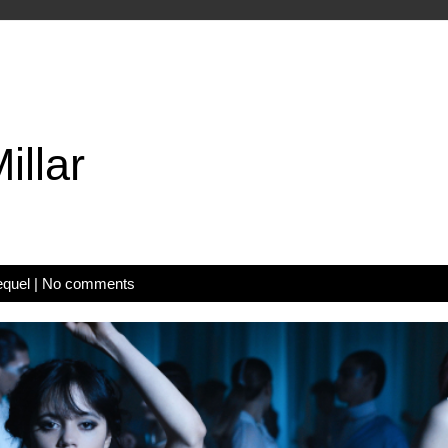
illar
equel
|
No comments