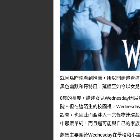
就因爲昨晚看到
推薦
，所以開始追看這部[
黑色幽默和哥特風，延續至如今以女兒W
8集的長度，講述女兒Wednesda
院。但在這陌生的校園裡，Wednes
誤會，也因此而牽涉入一宗怪物連環殺
中那麽單純，而且還可能與自己的家族
劇集主要圍繞Wednesday在學校