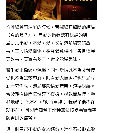
昏睡總會有清醒的時候，苦戀總有如願的結局
（真的嗎？）， 無愛的婚姻總有決絕的結
局……不愛，不愛，愛。又是這多線交錯故
事，三段情愛關係，相互偶意相插，各自發展
其故事。其實看多了，難免覺得乏味。
醫生愛上街頭小混混，同性愛情既不為父母接
受也不為黑幫容忍，眼看愛人被虐打也只是立
於一旁慌張。還是那般情愛無奈，道德糾纏。
當父親撞破而氣憤奔下樓梯，母親問及時，壓
抑地說：“他不在。”後再重複：“我說了他不在
就不在。”可想而知當下那種無法接受事實而寧
願否則的痛苦。
與一個自己不愛的女人結婚，進行着如形式般