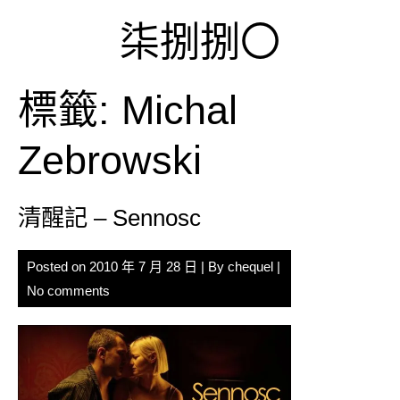
Skip
柒捌捌〇
to
content
標籤:
Michal
Zebrowski
清醒記 – Sennosc
Posted on
2010 年 7 月 28 日
| By
chequel
|
No comments