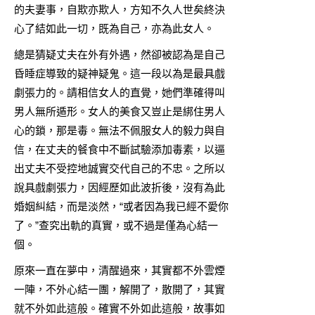
的夫妻事，自欺亦欺人，方知不久人世矣終決
心了結如此一切，既為自己，亦為此女人。
總是猜疑丈夫在外有外遇，然卻被認為是自己
昏睡症導致的疑神疑鬼。這一段以為是最具戲
劇張力的。請相信女人的直覺，她們準確得叫
男人無所遁形。女人的美食又豈止是綁住男人
心的鎖，那是毒。無法不佩服女人的毅力與自
信，在丈夫的餐食中不斷試驗添加毒素，以逼
出丈夫不受控地誠實交代自己的不忠。之所以
說具戲劇張力，因經歷如此波折後，沒有為此
婚姻糾結，而是淡然，“或者因為我已經不愛你
了。”查究出軌的真實，或不過是僅為心結一
個。
原來一直在夢中，清醒過來，其實都不外雲煙
一陣，不外心結一團，解開了，散開了，其實
就不外如此這般。確實不外如此這般，故事如