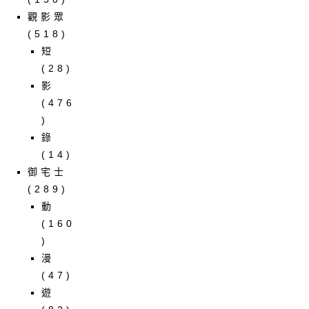
觀影眾
(518)
短
(28)
影
(476
)
錄
(14)
御宅士
(289)
動
(160
)
漫
(47)
遊