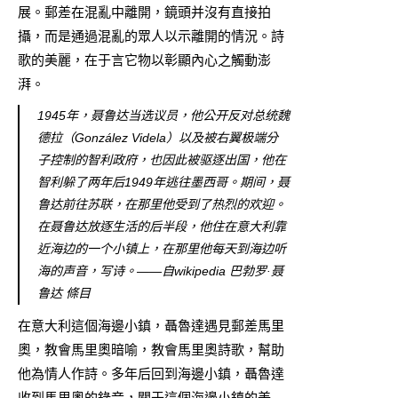
展。郵差在混亂中離開，鏡頭并沒有直接拍
攝，而是通過混亂的眾人以示離開的情況。詩
歌的美麗，在于言它物以彰顯內心之觸動澎
湃。
1945年，聂鲁达当选议员，他公开反对总统魏
德拉（González Videla）以及被右翼极端分
子控制的智利政府，也因此被驱逐出国，他在
智利躲了两年后1949年逃往墨西哥。期间，聂
鲁达前往苏联，在那里他受到了热烈的欢迎。
在聂鲁达放逐生活的后半段，他住在意大利靠
近海边的一个小镇上，在那里他每天到海边听
海的声音，写诗。——自wikipedia
巴勃罗·聂
鲁达
條目
在意大利這個海邊小鎮，聶魯達遇見郵差馬里
奧，教會馬里奧暗喻，教會馬里奧詩歌，幫助
他為情人作詩。多年后回到海邊小鎮，聶魯達
收到馬里奧的錄音，關于這個海邊小鎮的美