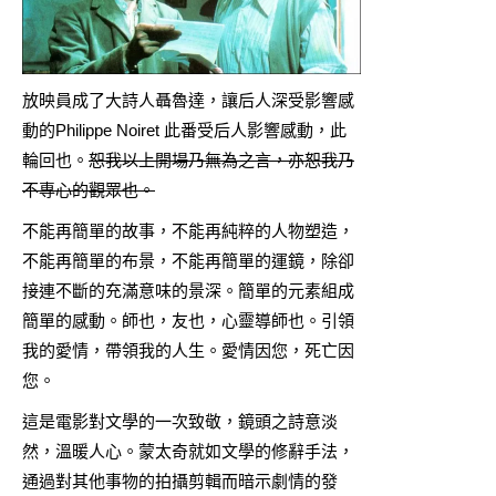
放映員成了大詩人聶魯達，讓后人深受影響感
動的Philippe Noiret 此番受后人影響感動，此
輪回也。
恕我以上開場乃無為之言，亦恕我乃
不專心的觀眾也。
不能再簡單的故事，不能再純粹的人物塑造，
不能再簡單的布景，不能再簡單的運鏡，除卻
接連不斷的充滿意味的景深。簡單的元素組成
簡單的感動。師也，友也，心靈導師也。引領
我的愛情，帶領我的人生。愛情因您，死亡因
您。
這是電影對文學的一次致敬，鏡頭之詩意淡
然，溫暖人心。蒙太奇就如文學的修辭手法，
通過對其他事物的拍攝剪輯而暗示劇情的發