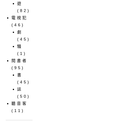
遊
(82)
電視犯
(46)
劇
(45)
騷
(1)
閱書者
(95)
書
(45)
誌
(50)
聽音客
(11)