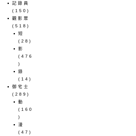
記錄員
(150)
觀影眾
(518)
短
(28)
影
(476
)
錄
(14)
御宅士
(289)
動
(160
)
漫
(47)