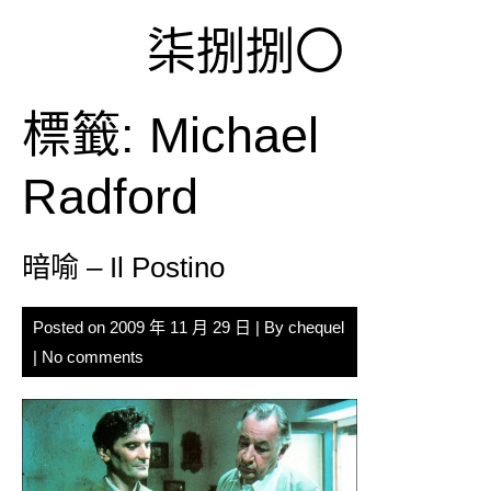
Skip
柒捌捌〇
to
content
標籤:
Michael
Radford
暗喻 – Il Postino
Posted on
2009 年 11 月 29 日
| By
chequel
|
No comments