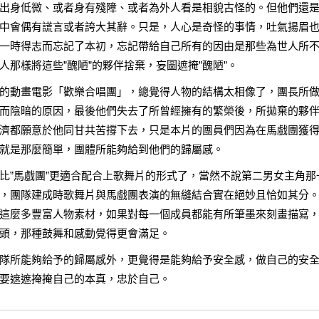
出身低微、或者身有殘障、或者為外人看是相貌古怪的。但他們還
中會偶有謊言或者誇大其辭。只是，人心是奇怪的事情，吐氣揚眉
一時得志而忘記了本初，忘記帶給自己所有的因由是那些為世人所
那樣將這些”醜陋”的夥伴捨棄，妄圖遮掩”醜陋”。
的動畫電影「歡樂合唱團」，總覺得人物的結構太相像了，團長所
而陰暗的原因，最後他們失去了所曾經擁有的繁榮後，所拋棄的夥
濟都願意於他同甘共苦撐下去，只是本片的團員們因為在馬戲團獲
就是那麼簡單，團體所能夠給到他們的歸屬感。
比”馬戲團”更適合配合上歌舞片的形式了，當然不說第二男女主角那
，團隊建成時歌舞片與馬戲團表演的無縫結合實在絕妙且恰如其分
這麼多豐富人物素材，如果對每一個成員都能有所筆墨來刻畫描寫
頭，那種鼓舞和感動覺得更會滿足。
隊所能夠給予的歸屬感外，更覺得是能夠給予安全感，做自己的安
要遮遮掩掩自己的本真，忠於自己。