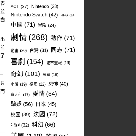
是表
ACT
(27)
Nintendo
(28)
也並
Nintendo Switch
(42)
RPG
(14)
不齒
中國
(71)
冒險
(24)
劇情
(268)
動作
(71)
做出
伴並
同志
(71)
台灣
(31)
動畫
(20)
得了
喜劇
(154)
城市畫報
(19)
奇幻
(101)
一
家庭
(16)
。只
恐怖
(40)
德國
(22)
小說
(19)
，而
愛情
(84)
意大利
(17)
懸疑
(56)
日本
(45)
全
法國
(72)
校園
(39)
科幻
(66)
犯罪
(32)