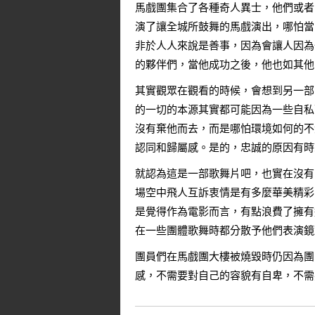
馬戲團集合了各種奇人異士，他們或者
演了讓全城所鼓舞的馬戲演出，哪怕當
非於人人來說是善事，因為會讓人因為
的夥伴們，當他成功之後，他也如其他人
其實觀眾在觀看的時候，會想到另一部
的一切的本源其實都可能因為一些自私
沒有棄他而去，而是哪怕環境如何的不
認同和歸屬感。是的，忠誠的原因有時
就認為這是一部歌舞片吧，也實在沒有
場空中飛人互訴衷情是有多麼華美精彩
是覺得作為電影而言，有點浪費了擁有
在一些團體歌舞時都分散予他們表演鏡
團員們在馬戲團大樓被燒毀時仍因為團
感，不需要對自己的容貌有自卑，不需