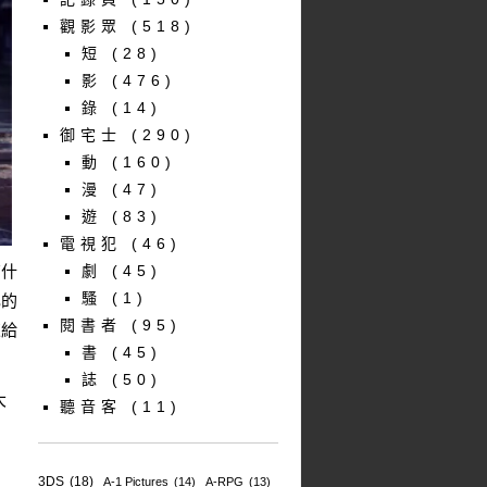
觀影眾
(518)
短
(28)
影
(476)
錄
(14)
御宅士
(290)
動
(160)
漫
(47)
遊
(83)
電視犯
(46)
有什
劇
(45)
騷
(1)
己的
閱書者
(95)
來給
書
(45)
誌
(50)
大
聽音客
(11)
，
3DS
(18)
A-1 Pictures
(14)
A-RPG
(13)