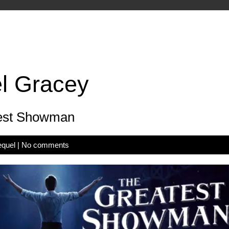
l Gracey
st Showman
equel
|
No comments