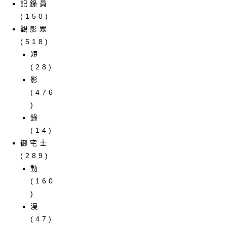
記錄員
(150)
觀影眾
(518)
短
(28)
影
(476
)
錄
(14)
御宅士
(289)
動
(160
)
漫
(47)