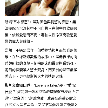
所謂“基本罪惡”，是對美色與情慾的痴戀，無
法擺脫而沉溺其中不可自拔。在傷害與欺騙過
後，依舊愛戀而不悔，哪怕以性命來高歌這愛
戀的偉大與驕傲。
當然，不過是當作一部香艷情慾片而觀看的觀
眾，在外埠新娘欺騙的故事中，是赤裸裸的肉
體與糾纏的身軀。俯拍的床戲最是迤邐銷魂，
匍匐的探索喚人慾火焚身，南美洲的熱帶氣候
熏染下，更見得影片大力營造的火辣。
影片文案如此道，“Love is a killer.”那，“愛”是
什麼？
“從我第一眼看到你的時候就已經愛上了
你。”
潛台詞：
“無論與我一直書信來往心靈交
往的女人是不是你，又是不是你殺死了那個女