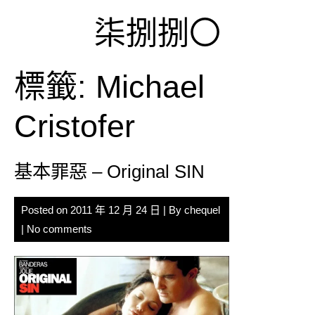
Skip
柒捌捌〇
to
content
標籤:
Michael
Cristofer
基本罪惡 – Original SIN
Posted on
2011 年 12 月 24 日
| By
chequel
|
No comments