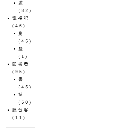
遊
(82)
電視犯
(46)
劇
(45)
騷
(1)
閱書者
(95)
書
(45)
誌
(50)
聽音客
(11)