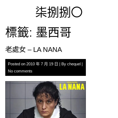
Skip
柒捌捌〇
to
content
標籤:
墨西哥
老處女 – LA NANA
Posted on
2010 年 7 月 19 日
| By
chequel
|
No comments