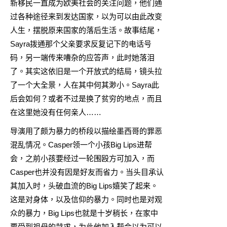
新移民一直成为欧美社会的关注问题，他们通
过各种途径来到发达国家，以为可以由此改变
人生，摆脱原来国家的落后生活。故事结尾，
Sayra拨通那个父亲要求反复记下的电话号
码，另一端传来嘈杂的应答声，此时她落泪
了。其实这依旧是一个开放式的结局，镜头拉
了一个大全景，人在其中何其渺小。Sayra此
后会如何？或者不过是换了贫穷的地点，而且
在这里她没有任何亲人……
导演用了颇为暴力的桥段以描绘墨西哥的罪恶
混乱情况。Casper领一个小孩Big Lips进帮
会，之前小孩要经过一轮围殴方可加入，而
Casper也并没有因是好友而省力。当头目承认
其加入时，头破血流的Big Lips嬉笑了起来。
这是对身体，以及信仰的暴力。同时也是对观
众的暴力，Big Lips也就是十岁稍长，在家中
要受到祖母的苛求，为此他加入帮会以为可以