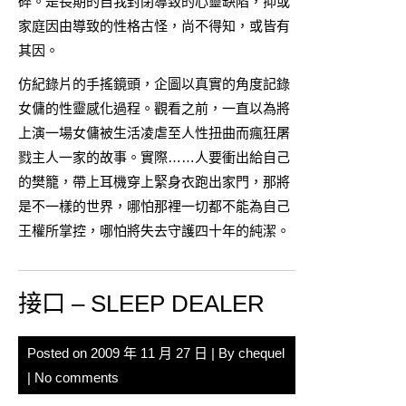
碎。是長期的自我封閉導致的心靈缺陷，抑或
家庭因由導致的性格古怪，尚不得知，或皆有
其因。
仿紀錄片的手搖鏡頭，企圖以真實的角度記錄
女傭的性靈感化過程。觀看之前，一直以為將
上演一場女傭被生活凌虐至人性扭曲而瘋狂屠
戮主人一家的故事。實際……人要衝出給自己
的樊籠，帶上耳機穿上緊身衣跑出家門，那將
是不一樣的世界，哪怕那裡一切都不能為自己
王權所掌控，哪怕將失去守護四十年的純潔。
接口 – SLEEP DEALER
Posted on
2009 年 11 月 27 日
| By
chequel
|
No comments