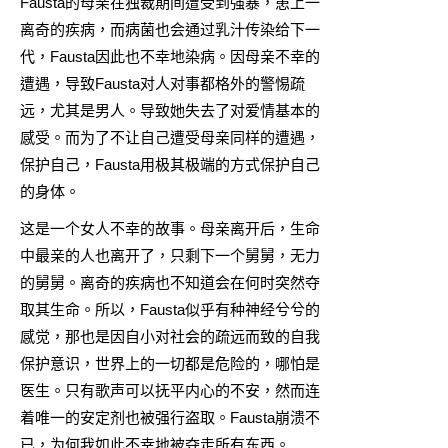
Fausta的母亲在独裁期间遭受到强暴，患上一
离奇的疾病，而病菌也会通过乳汁传染给下一
代，Fausta因此也不幸地染病。因母亲不幸的
遭遇，导致Fausta对人对事都格外的警惕疏
远，尤其是男人。导致她失去了对爱情基本的
感受。而为了不让自己遭受母亲同样的遭遇，
保护自己，Fausta用极其极端的方式保护自己
的身体。
这是一个女人不幸的故事。母亲离开后，生命
中最亲的人也离开了，只剩下一个舅舅，无力
的舅舅。离奇的疾病也不知道会在何时突然夺
取其生命。所以，Fausta似乎有种神经兮兮的
感觉，那也是因自小对社会的疏远而致的自我
保护意识，世界上的一切都是危险的，哪怕是
医生。只有歌声可以抚平内心的不安，然而连
着唯一的安定剂也被强行盗取。Fausta崩溃不
已，为何我如此不幸地被夺走所有东西。