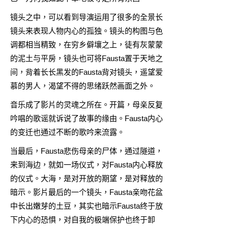
镜头之中，可以看到导演运用了很多的全景长
镜头来表现人物内心的孤独。镜头的构图与色
调都相当精致，在穷乡僻壤之上，徒有灰蒙蒙
的泥土与平房，镜头也可将Fausta置于天地之
间，背着长长黑发的Fausta背对镜头，遥望爱
慕的男人，渴望不得的思绪跃然画面之外。
音乐成了影片的灵魂之所在。开篇，母亲反复
吟唱的歌谣就诉说了故事的缘由。Fausta内心
的变迁也通过不断的歌吟来流露。
当最后，Fausta悲伤母亲的尸体，通过隧道，
来到海边，就如一场仪式，对Fausta内心释放
的仪式。大海，是对开放的期望，是对释放的
暗示。影片最后的一个镜头，Fausta亲吻花盆
中长出嫩芽的土豆，其实也暗示Fausta终于放
下内心的恐惧，对自我的极端保护也终于卸