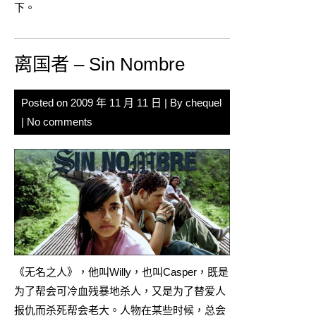
下。
离国者 – Sin Nombre
Posted on
2009 年 11 月 11 日
| By
chequel
|
No comments
《无名之人》，他叫Willy，也叫Casper，既是
为了帮会可冷血残暴地杀人，又是为了替爱人
报仇而杀死帮会老大。人物在某些时候，总会