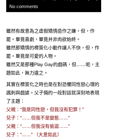
No comments
雖然有故意為之虛假矯情造作之嫌，但，作
罷。畢竟喜劇，畢竟并非肉欲始終。
雖然那矯情的標簽化小動作讓人不快，但，作
罷。畢竟是可愛的人物。
雖然又是那種Play Gay的戲碼，但……呃，主
題如此，無力違之。
其實在標簽化之時也是在對恐懼同性戀心理的
諷刺與戲謔。父子倆的一段對話就深刻地表現
了主題：
父親：“我是同性戀，但我沒有犯罪！”
兒子：“……但我不是變態……”
父親：“……但我沒有偷盜……”
兒子：“……” （大意如此）