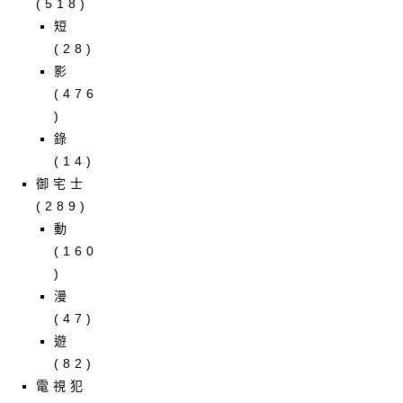
(518)
短
(28)
影
(476
)
錄
(14)
御宅士
(289)
動
(160
)
漫
(47)
遊
(82)
電視犯