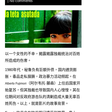
|
No comments
以一个女性的不幸，揭露揭露独裁统治对百姓
所造成的伤害。
1980年代，秘鲁负有巨额外债，国内通货膨
胀，毒品走私猖獗，政治暴力活动频起。在
（阿尔韦托·藤森）上任后国家开
Alberto Fujimori
始复苏，但其独裁也导致国内人心惶惶。其在
位期间对反政府游击队的清剿造成大量无辜百
姓死伤。以上，就是影片的故事背景。