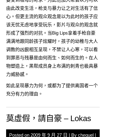
由此改变生活，枪支与暴力让之对生活有了信
心。但更主流的观众观念是以为此时的孩子应
该无忧无虑地享受玩乐，影片与观众的观念就
形成了强烈的对抗。当Big Lips拿着手枪自豪
满满地跟同龄孩子炫耀时，孩子的幼稚与大人
调教的凶狠相互呈现，不禁让人心寒，可以看
到罪恶与残暴是由何而生、如何而生的。在人
物塑造上，黑帮成员身上布满的刺青也极具暴
力威胁感。
如此呈现暴力为何，或都为了提供离国者一个
充分有力的理由。
莫虛假，請自豪 – Lokas
Posted on
2009 年 9 月 27 日
| By
chequel
|