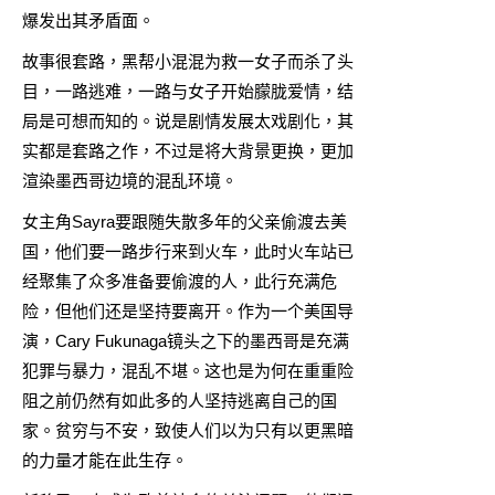
爆发出其矛盾面。
故事很套路，黑帮小混混为救一女子而杀了头
目，一路逃难，一路与女子开始朦胧爱情，结
局是可想而知的。说是剧情发展太戏剧化，其
实都是套路之作，不过是将大背景更换，更加
渲染墨西哥边境的混乱环境。
女主角Sayra要跟随失散多年的父亲偷渡去美
国，他们要一路步行来到火车，此时火车站已
经聚集了众多准备要偷渡的人，此行充满危
险，但他们还是坚持要离开。作为一个美国导
演，Cary Fukunaga镜头之下的墨西哥是充满
犯罪与暴力，混乱不堪。这也是为何在重重险
阻之前仍然有如此多的人坚持逃离自己的国
家。贫穷与不安，致使人们以为只有以更黑暗
的力量才能在此生存。