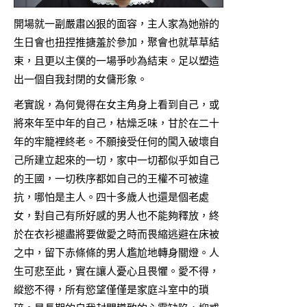
開場就一副嚴肅凶狠的面容，主人家為她辦的
生日會也扭捏推搪羞於參加，聚會也就草草結
束，且更以主僕的一場爭吵為結束。足以塑造
出一個自我封閉的女傭形象。
老實說，為何覺得在女主角身上看到自己，或
將來年至中年的自己，枯燥乏味，甘於在二十
年的牢籠裡終老。不願接受任何的闖入破壞自
己所建立起來的一切，家中一切都似乎如自己
的王國，一切秩序都如自己的王權不可被違
抗，哪怕是主人。四十多歲人也還是個老處
女，對自己有所好感的男人也不能夠釋放，終
於在衣衫褪盡將要做愛之時而畏縮逃避在床被
之中，留下赤條條的男人尷尬地轉身關燈。人
生可悲至此，實在讓人憂心且畏懼。愛不得，
縱慾不得，所有慾望僅僅是家庭斗室中的瑣