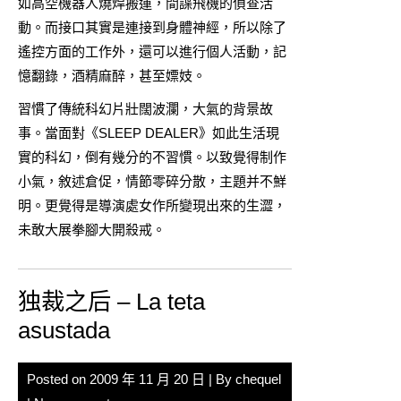
如高空機器人燒焊搬運，間諜飛機的偵查活
動。而接口其實是連接到身體神經，所以除了
遙控方面的工作外，還可以進行個人活動，記
憶翻錄，酒精麻醉，甚至嫖妓。
習慣了傳統科幻片壯闊波瀾，大氣的背景故
事。當面對《SLEEP DEALER》如此生活現
實的科幻，倒有幾分的不習慣。以致覺得制作
小氣，敘述倉促，情節零碎分散，主題并不鮮
明。更覺得是導演處女作所變現出來的生澀，
未敢大展拳腳大開殺戒。
独裁之后 – La teta
asustada
Posted on
2009 年 11 月 20 日
| By
chequel