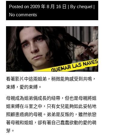
Posted on
2009 年 8 月 16 日
| By
chequel
|
No comments
看著影片中這兩姐弟，稍微能夠感受到共鳴，
束縛，愛的束縛。
母親成為姐弟倆成長的紐帶，但也是母親將姐
姐束縛在斗室之中，只有女兒能夠如此妥帖地
照顧患癌病的母親。弟弟是反叛的，雖然依戀
著母親和姐姐，卻有著自己蠢蠢欲動的愛的萌
芽。