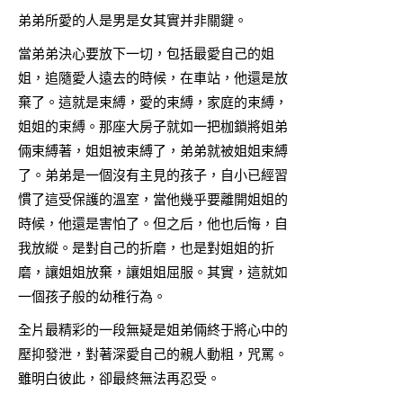
弟弟所愛的人是男是女其實并非關鍵。
當弟弟決心要放下一切，包括最愛自己的姐
姐，追隨愛人遠去的時候，在車站，他還是放
棄了。這就是束縛，愛的束縛，家庭的束縛，
姐姐的束縛。那座大房子就如一把枷鎖將姐弟
倆束縛著，姐姐被束縛了，弟弟就被姐姐束縛
了。弟弟是一個沒有主見的孩子，自小已經習
慣了這受保護的溫室，當他幾乎要離開姐姐的
時候，他還是害怕了。但之后，他也后悔，自
我放縱。是對自己的折磨，也是對姐姐的折
磨，讓姐姐放棄，讓姐姐屈服。其實，這就如
一個孩子般的幼稚行為。
全片最精彩的一段無疑是姐弟倆終于將心中的
壓抑發泄，對著深愛自己的親人動粗，咒罵。
雖明白彼此，卻最終無法再忍受。