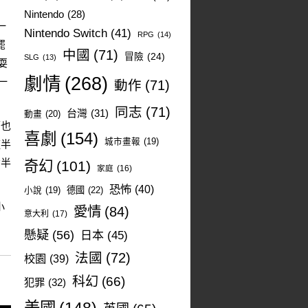
Nintendo
(28)
一
Nintendo Switch
(41)
RPG
(14)
罷
中國
(71)
冒險
(24)
SLG
(13)
耍
劇情
(268)
一
動作
(71)
。
同志
(71)
台灣
(31)
動畫
(20)
下也
喜劇
(154)
城市畫報
(19)
道半
背半
奇幻
(101)
家庭
(16)
恐怖
(40)
德國
(22)
小說
(19)
小
愛情
(84)
意大利
(17)
懸疑
(56)
日本
(45)
法國
(72)
校園
(39)
科幻
(66)
犯罪
(32)