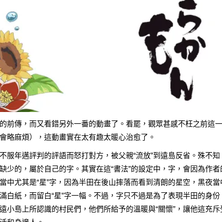
的
前傳
，而又看錯
另外一番
的動畫了。看罷，觀眾甚感不枉之前這
會略麻煩），這動畫實在太有趣太暖心治愈了。
不服年邁評判的評語而怒打對方，被父親“流放”到遠島反省。殊不知
缺少的，屬於自己的字。其實在這“書法”的設定中，字，會因為作者
當中尤其是“星”字，因為半田在後山摔落而看到清朗的星空，黑夜當
滿白紙，而留白“星”字一幅。不過，字只不過是為了表現半田的身份
遠小島上所認識的村民們，他們所給予的溫暖與“關懷”，讓他這充斥