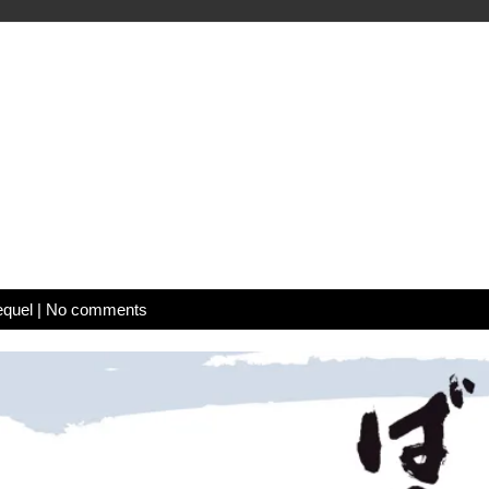
equel
|
No comments