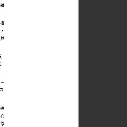
此離
所遭
滅，
弱與
該
及
在三
這
神追
護心
形象