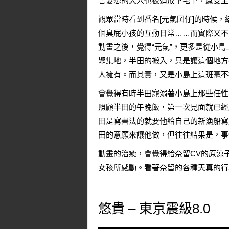
害妄想的大人也被迫放下毛筆，感受生
觀眾當時看到番名[元氣囝仔]的時候
個臭屁小孩的互動日常……而實際又不
動畫之後，覺得“元氣”，更多是從小
聚集地，半田的搬入，只是讓這個地方
人擁有。而其實，又是小島上這班毫不
會覺得有時半田寵溺著小島上那些任性
照顧半田的午晚飯，第一次見面就已經
田是寫書法的就要他給自己的新漁船寫
田的意願來讓他做，但往往結果是，事
動畫的治癒，會覺得給奈留CV的原涼
女孩所感動。看著奈留的各種天真的行
悠貴 – 東京震級8.0