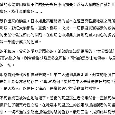
營的悲傷會因壓抑不住的好奇與焦慮而損失：善解人意的悠貴就如
會死，為什么他會死……
制作出來的動畫，日本如此高度發達的城市在經歷高強度地震之時
坍塌、彩虹大橋斷裂、巨浪、樓塌、火災，一切模擬真實場景的毀
的出品依舊是如此的深刻，在虛幻之中如此真實地刻畫人內心的脆
是一部關于成長的動畫。
的不和諧，父母的爭吵是鬧心的，弟弟的無知是厭煩的，“世界毀滅
滅真來臨之時，則會后悔期盼是多么可怕。可怕的是對未知傷害，以
的一切。
那悠貴則是代表相信與樂觀。姐弟二人遇到真理姐姐，對立的態度
是如此具有寓意的存在，“真理”為何？災難之中人是值得信任的嗎？
，是因為人可以信任；痛心，是樂觀必定遭受命運的犧牲。
不死論業已被狗血地破壞了。善良的死里逃生者必定然會一直被死
氣抓住了觀眾母性心理，在地震中死里逃生的設定愈加讓觀者的呵
阱，一切不過是引起更加強烈的悲劇色彩。最后三話，是如此深刻