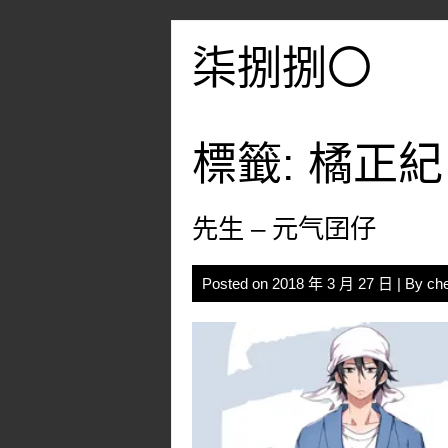
Skip
to
柒捌捌〇
content
標籤:
橘正紀
先生 – 元气囝仔
Posted on
2018 年 3 月 27 日
| By
ch