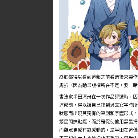
終於都得以看到這部之前看過後來製作
周折（因為動畫版權所在不定，要一睹
書法家半田清舟在一次作品評選時，因
這懲罰，得以讓自己找到過去寫字時所
狀態而出現其獨有的筆劃和字體形式。
繁星閃爍點綴，而於是促使他用黑墨掃
而觀眾更感有趣感動的，是半田在這偏