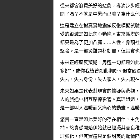
從來都會浪費美好的悲劇，導演步步經
開了嗎？不就是中暑而已嘛？為什么他
這是建立在對真實地震做反復模擬試驗
受的毀滅是如此驚心動魄。東京鐵塔的
都只是為了更加凸顯……人性。骨頭社
堅強。是一部災難題材動畫，但其實也
未來正經歷反叛期，周遭一切都是如此
多好”，或你我皆曾如此期盼。但當毀
失去，失去身份，失去家人，失去現在
未來如果是代表對現實的懷疑與悲觀，
人的旅途中相互摩擦影響。真理姐姐，
是一部叫人溫暖而又痛心的動畫。溫暖
悠貴一直是如此美好的存在相伴，主角
捕。悠貴從開始伊始就已經憑其善良稚
理強化，但其實這只是個甜美的煽情陷