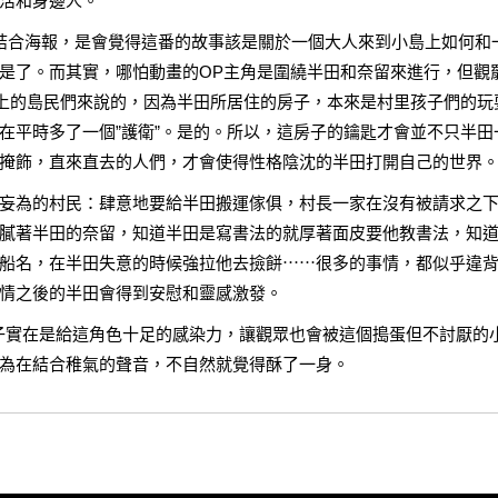
活和身邊人。
，結合海報，是會覺得這番的故事該是關於一個大人來到小島上如何和
是了。而其實，哪怕動畫的OP主角是圍繞半田和奈留來進行，但觀
島上的島民們來說的，因為半田所居住的房子，本來是村里孩子們的玩
在平時多了一個”護衛”。是的。所以，這房子的鑰匙才會並不只半田
掩飾，直來直去的人們，才會使得性格陰沈的半田打開自己的世界
妄為的村民：肆意地要給半田搬運傢俱，村長一家在沒有被請求之
膩著半田的奈留，知道半田是寫書法的就厚著面皮要他教書法，知
船名，在半田失意的時候強拉他去撿餅⋯⋯很多的事情，都似乎違
情之後的半田會得到安慰和靈感激發。
子實在是給這角色十足的感染力，讓觀眾也會被這個搗蛋但不討厭的
為在結合稚氣的聲音，不自然就覺得酥了一身。