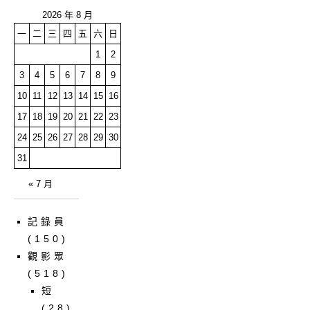
2026 年 8 月
一
二
三
四
五
六
日
1
2
3
4
5
6
7
8
9
10
11
12
13
14
15
16
17
18
19
20
21
22
23
24
25
26
27
28
29
30
31
« 7 月
記錄員
(150)
觀影眾
(518)
短
(28)