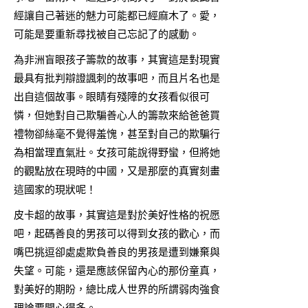
經讓自己著迷的魅力可能都已經麻木了。愛，
可能是要重新尋找被自己忘記了的感動。
為非洲盲眼孩子籌款的故事，其實這是對現實
最具有批判辯證諷刺的故事吧，而且片名也是
出自這個故事。眼睛有殘障的女孩看似很可
憐，但她對自己欺騙善心人的籌款來給爸爸買
禮物卻絲毫不覺得羞愧，甚至對自己的欺騙行
為相當理直氣壯。女孩可能說得野蠻，但將她
的觀點放在現時的中國，又是那麼的真實刻畫
這國家的現狀呢！
皮卡超的故事，其實這是對於美好性格的祝愿
吧，起碼善良的男孩可以得到女孩的歡心，而
嘴巴挑逗卻處處欺負善良的男孩是遭到嫌棄與
失望。可能，還是應該保留內心的那份童真，
對美好的期盼，總比成人世界的所謂弱肉強食
理論要開心得多。