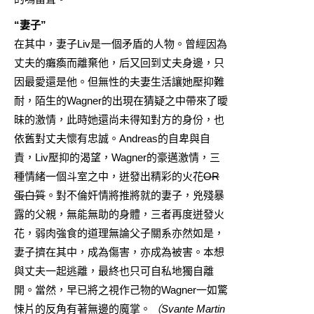
“妻子”
在其中，妻子Liv是一個矛盾的人物。曾經因為
丈夫的癱瘓而離棄他，后又回到丈夫身邊，只
因最愛還是他。但無性的夫妻生活讓她壓抑難
耐，陌生的Wagner的出現在猜疑之中帶來了曖
昧的激情，此時她還尚未得知對方的身份，也
依舊對丈夫懷有忠誠。Andreas的自卑與自
責，Liv壓抑的渴望，Wagner的豪邁激情，三
種情緒一個斗室之中，迸發出精彩的火花
OR
蛋白質
。對不倫奸情將推將就的妻子，兇殘暴
露的父親，無能無助的身體，三者再度迸發火
花，弱肉強食的道理無論父子關系亦然如是，
妻子擠在其中，成為傷害，亦成為被害。本想
與丈夫一起逃離，最終也只可自私地獨自離
開。當然，早已將之視作己物的Wagner一如驚
悚片的反角有著無邊的魔掌。
（Svante Martin