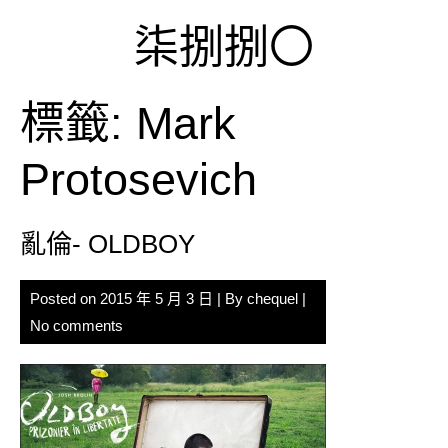
Skip
柒捌捌〇
to
content
標籤:
Mark
Protosevich
亂倫- OLDBOY
Posted on
2015 年 5 月 3 日
| By
chequel
|
No comments