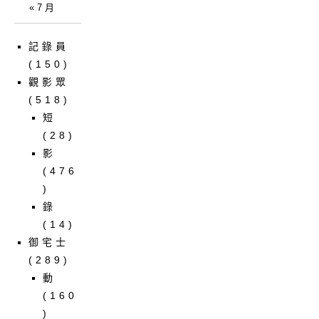
« 7 月
記錄員
(150)
觀影眾
(518)
短
(28)
影
(476
)
錄
(14)
御宅士
(289)
動
(160
)