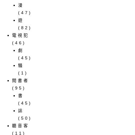
漫
(47)
遊
(82)
電視犯
(46)
劇
(45)
騷
(1)
閱書者
(95)
書
(45)
誌
(50)
聽音客
(11)