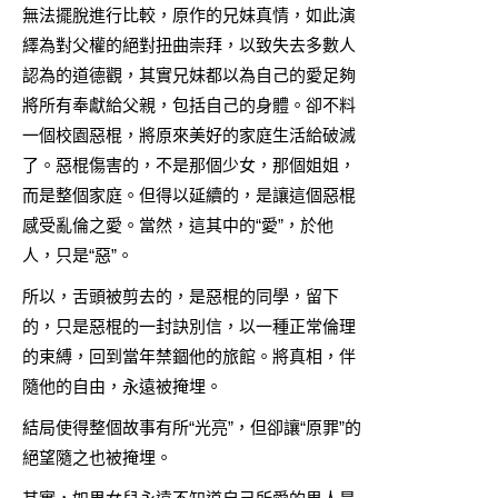
無法擺脫進行比較，原作的兄妹真情，如此演
繹為對父權的絕對扭曲崇拜，以致失去多數人
認為的道德觀，其實兄妹都以為自己的愛足夠
將所有奉獻給父親，包括自己的身體。卻不料
一個校園惡棍，將原來美好的家庭生活給破滅
了。惡棍傷害的，不是那個少女，那個姐姐，
而是整個家庭。但得以延續的，是讓這個惡棍
感受亂倫之愛。當然，這其中的“愛”，於他
人，只是“惡”。
所以，舌頭被剪去的，是惡棍的同學，留下
的，只是惡棍的一封訣別信，以一種正常倫理
的束縛，回到當年禁錮他的旅館。將真相，伴
隨他的自由，永遠被掩埋。
結局使得整個故事有所“光亮”，但卻讓“原罪”的
絕望隨之也被掩埋。