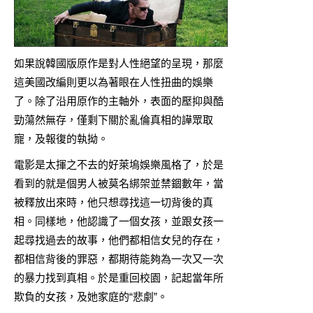
如果說韓國版原作是對人性絕望的呈現，那麼
這美國改編則更以為著眼在人性扭曲的娛樂
了。除了沿用原作的主軸外，表面的壓抑與酷
勁蕩然無存，僅剩下關於亂倫真相的譁眾取
寵，及報復的執拗。
電影是太揮之不去的好萊塢娛樂風格了，於是
看到的就是個男人被莫名綁架並禁錮數年，當
被釋放出來時，他只想尋找這一切背後的真
相。同樣地，他認識了一個女孩，並跟女孩一
起尋找過去的故事，他們都相信女兒的存在，
都相信背後的罪惡，都期待能夠為一次又一次
的暴力找到真相。於是重回校園，記起當年所
欺負的女孩，及她家庭的“悲劇”。