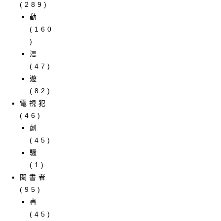
(289)
動
(160
)
漫
(47)
遊
(82)
電視犯
(46)
劇
(45)
騷
(1)
閱書者
(95)
書
(45)