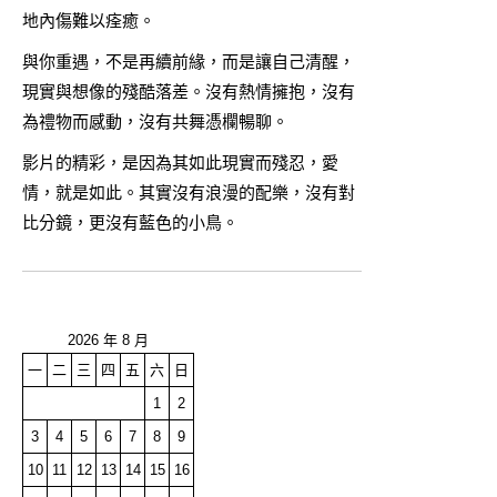
地內傷難以痊癒。
與你重遇，不是再續前緣，而是讓自己清醒，
現實與想像的殘酷落差。沒有熱情擁抱，沒有
為禮物而感動，沒有共舞憑欄暢聊。
影片的精彩，是因為其如此現實而殘忍，愛
情，就是如此。其實沒有浪漫的配樂，沒有對
比分鏡，更沒有藍色的小鳥。
2026 年 8 月
一
二
三
四
五
六
日
1
2
3
4
5
6
7
8
9
10
11
12
13
14
15
16