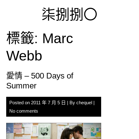
Skip
柒捌捌〇
to
content
標籤:
Marc
Webb
愛情 – 500 Days of
Summer
Posted on
2011 年 7 月 5 日
| By
chequel
|
No comments