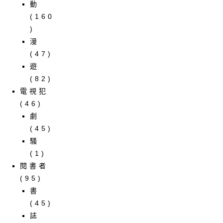
動
(160
)
漫
(47)
遊
(82)
電視犯
(46)
劇
(45)
騷
(1)
閱書者
(95)
書
(45)
誌