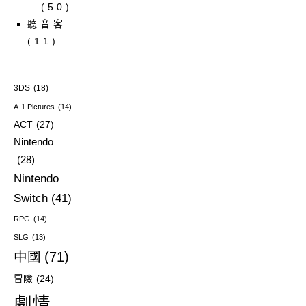
(50)
聽音客
(11)
3DS
(18)
A-1 Pictures
(14)
ACT
(27)
Nintendo
(28)
Nintendo
Switch
(41)
RPG
(14)
SLG
(13)
中國
(71)
冒險
(24)
劇情