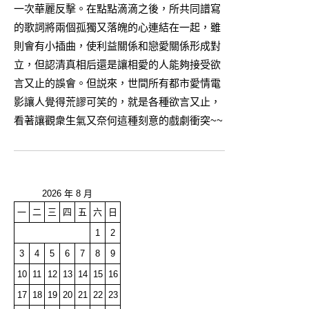
一次華麗反擊。在點點滴滴之後，所共同譜寫
的歌詞將兩個孤獨又落魄的心連結在一起，雖
則會有小插曲，使利益關係和戀愛關係形成對
立，但認清真相后還是讓相愛的人能夠接受欲
言又止的誤會。但説來，世間所有都市愛情電
影讓人覺得荒謬可笑的，就是各種欲言又止，
看著讓觀衆生氣又奈何這種刻意的戲劇衝突~~
2026 年 8 月
一
二
三
四
五
六
日
1
2
3
4
5
6
7
8
9
10
11
12
13
14
15
16
17
18
19
20
21
22
23