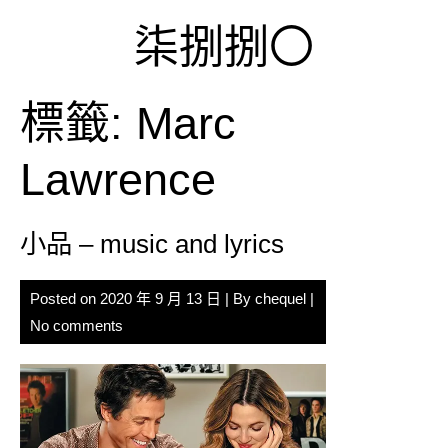
Skip
柒捌捌〇
to
content
標籤:
Marc
Lawrence
小品 – music and lyrics
Posted on
2020 年 9 月 13 日
| By
chequel
|
No comments