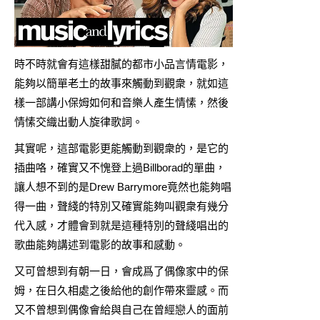
時不時就會有這樣甜膩的都市小品言情電影，
能夠以簡單老土的故事來觸動到觀衆，就如這
樣一部講小保姆如何和音樂人產生情愫，然後
情愫交織出動人旋律歌詞。
其實呢，這部電影更能觸動到觀衆的，是它的
插曲咯，確實又不愧登上過Billborad的單曲，
讓人想不到的是Drew Barrymore竟然也能夠唱
得一曲，聲綫的特別又確實能夠叫觀衆有幾分
代入感，才體會到就是這種特別的聲綫唱出的
歌曲能夠講述到電影的故事和感動。
又可曾想到有朝一日，會成爲了偶像家中的保
姆，在日久相處之後給他的創作帶來靈感。而
又不曾想到偶像會給與自己在曾經戀人的面前