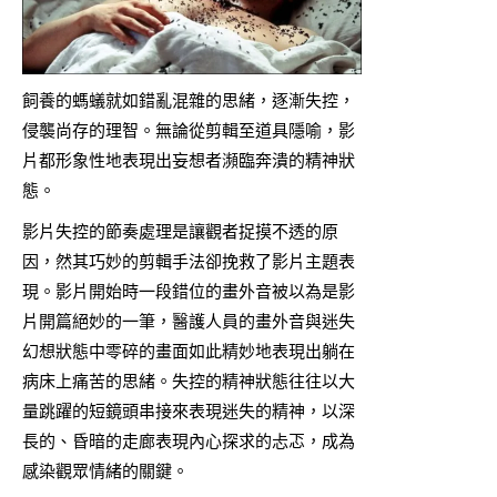
飼養的螞蟻就如錯亂混雜的思緒，逐漸失控，
侵襲尚存的理智。無論從剪輯至道具隱喻，影
片都形象性地表現出妄想者瀕臨奔潰的精神狀
態。
影片失控的節奏處理是讓觀者捉摸不透的原
因，然其巧妙的剪輯手法卻挽救了影片主題表
現。影片開始時一段錯位的畫外音被以為是影
片開篇絕妙的一筆，醫護人員的畫外音與迷失
幻想狀態中零碎的畫面如此精妙地表現出躺在
病床上痛苦的思緒。失控的精神狀態往往以大
量跳躍的短鏡頭串接來表現迷失的精神，以深
長的、昏暗的走廊表現內心探求的忐忑，成為
感染觀眾情緒的關鍵。