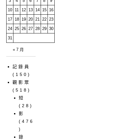
3
4
5
6
7
8
9
10
11
12
13
14
15
16
17
18
19
20
21
22
23
24
25
26
27
28
29
30
31
« 7 月
記錄員
(150)
觀影眾
(518)
短
(28)
影
(476
)
錄