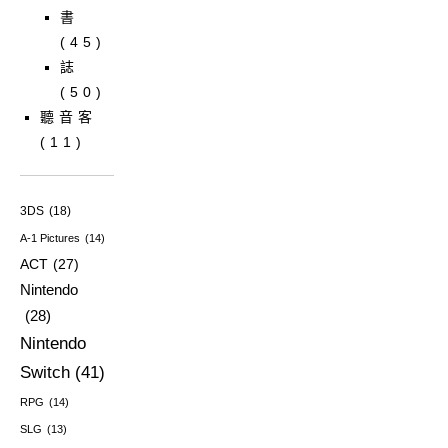
書
(45)
誌
(50)
聽音客
(11)
3DS
(18)
A-1 Pictures
(14)
ACT
(27)
Nintendo
(28)
Nintendo
Switch
(41)
RPG
(14)
SLG
(13)