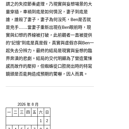
謂之的失控節奏處理，乃現實與妄想場景的大
量穿插，車禍到底是如何情況，妻子到底是
誰，誰殺了妻子，妻子為何沒死，Ben是否就
是兇手……當妻子重新出現在Ben眼前時，現
實與幻想的界線被打破，此前觀者一直被提供
的“記憶”到底是真是假，真實與虛假亦與Ben一
起失去分辨力。最終的結局是現實與妄想的臨
界奔潰的悲劇。結局的交代明顯為了營造驚悚
感而故作的壓抑，但蜘蛛從口腔爬出時的特寫
鏡頭是否能夠造成預期的驚嚇，因人而異。
2026 年 8 月
一
二
三
四
五
六
日
1
2