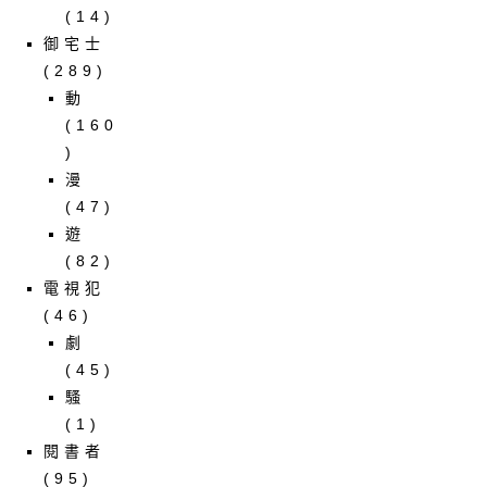
(14)
御宅士
(289)
動
(160
)
漫
(47)
遊
(82)
電視犯
(46)
劇
(45)
騷
(1)
閱書者
(95)