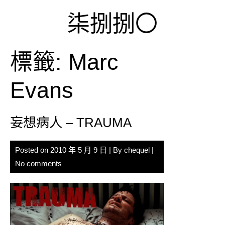
Skip
柒捌捌〇
to
content
標籤:
Marc
Evans
妄想病人 – TRAUMA
Posted on
2010 年 5 月 9 日
| By
chequel
|
No comments