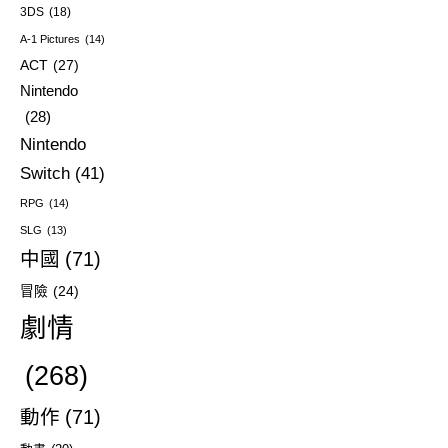
3DS
(18)
A-1 Pictures
(14)
ACT
(27)
Nintendo
(28)
Nintendo
Switch
(41)
RPG
(14)
SLG
(13)
中國
(71)
冒險
(24)
劇情
(268)
動作
(71)