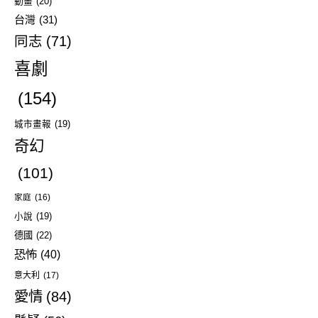
動畫
(20)
台灣
(31)
同志
(71)
喜劇
(154)
城市畫報
(19)
奇幻
(101)
家庭
(16)
小說
(19)
德國
(22)
恐怖
(40)
意大利
(17)
愛情
(84)