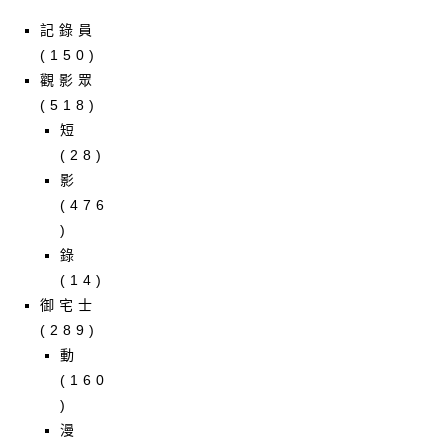
記錄員
(150)
觀影眾
(518)
短
(28)
影
(476
)
錄
(14)
御宅士
(289)
動
(160
)
漫