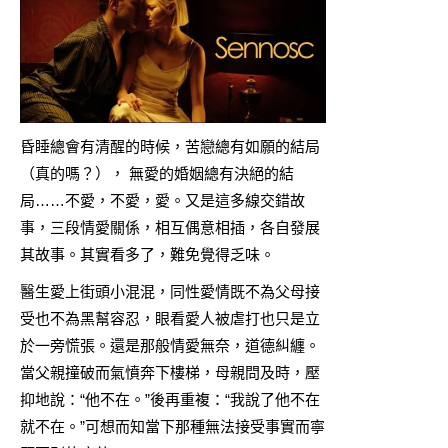
昏睡總會有清醒的時候，苦戀總有如願的結局
（真的嗎？）， 無愛的婚姻總有決絕的結
局……不愛，不愛，愛。又是這多線交錯故
事，三段情愛關係，相互偶意相插，各自發展
其故事。其實看多了，難免覺得乏味。
醫生愛上街頭小混混，同性愛情既不為父母接
受也不為黑幫容忍，眼看愛人被虐打也只是立
於一旁慌張。還是那般情愛無奈，道德糾纏。
當父親撞破而氣憤奔下樓梯，母親問及時，壓
抑地說：“他不在。”後再重複：“我說了他不在
就不在。”可想而知當下那種無法接受事實而寧