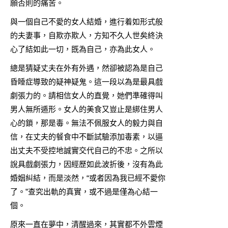
願否則的痛苦。
與一個自己不愛的女人結婚，進行着如形式般
的夫妻事，自欺亦欺人，方知不久人世矣終決
心了結如此一切，既為自己，亦為此女人。
總是猜疑丈夫在外有外遇，然卻被認為是自己
昏睡症導致的疑神疑鬼。這一段以為是最具戲
劇張力的。請相信女人的直覺，她們準確得叫
男人無所遁形。女人的美食又豈止是綁住男人
心的鎖，那是毒。無法不佩服女人的毅力與自
信，在丈夫的餐食中不斷試驗添加毒素，以逼
出丈夫不受控地誠實交代自己的不忠。之所以
說具戲劇張力，因經歷如此波折後，沒有為此
婚姻糾結，而是淡然，“或者因為我已經不愛你
了。”查究出軌的真實，或不過是僅為心結一
個。
原來一直在夢中，清醒過來，其實都不外雲煙