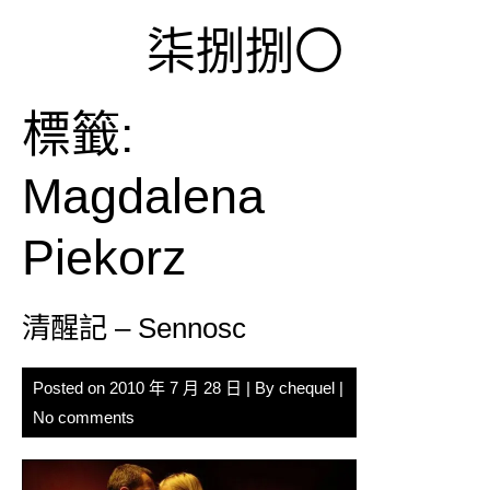
Skip
柒捌捌〇
to
content
標籤:
Magdalena
Piekorz
清醒記 – Sennosc
Posted on
2010 年 7 月 28 日
| By
chequel
|
No comments