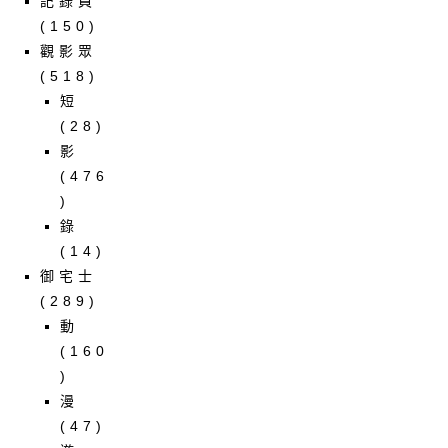
記錄員
(150)
觀影眾
(518)
短
(28)
影
(476
)
錄
(14)
御宅士
(289)
動
(160
)
漫
(47)