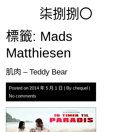
Skip
柒捌捌〇
to
content
標籤:
Mads
Matthiesen
肌肉 – Teddy Bear
Posted on
2014 年 5 月 1 日
| By
chequel
|
No comments