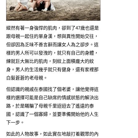
縱然有著一身強悍的肌肉，卻到了47歲也還是
跟母親一起住的單身漢，想與異性開始交往，
但卻因為乏味不善言辭而讓女人為之卻步。這
樣的男人所可以發洩的，就只有自己的身體，
練就巨大無比的肌肉，刻紋上面積龐大的紋
身。男人的生活幾乎就只有健身，還有家裡那
白髮蒼蒼的老母親。
但認識的親戚在泰國找了個老婆，讓他覺得這
樣的選擇可能是自己缺席的情感狀態的解決出
路，於是瞞騙了母親千里迢迢去了遙遠的泰
國，認識了一個寡婦，並要準備開始他的人生
下一步。
如此的人物故事，如此實在地敲打着觀眾的內