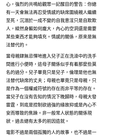
心，強烈的共鳴給觀眾一記醒目的警告：你總
有一天會無法再忍受情感的缺席圍繞親人繼續
至死，沉溺於一成不變的自我意淫只是自欺欺
人，縱然身軀如何龐大，內心的空洞還是需要
某些東西才能夠填充。情感的關係，原來是無
法替代的。
當母親肆無忌憚地進入兒子正在洗澡中的洗手
間進行小便時，這母子關係似乎有着那麼些莫
名的過分。兒子畢竟只是兒子，倫理是他也無
法替代缺席的丈夫；母親也畢竟只是母親，只
是作為一個權威符號的存在而非平等的存在。
當兒子在沒有告知的情況下晚歸時，母親大發
雷霆，到底是控制欲過強的緣故抑或是內心不
安而導致的焦躁。非一般常人狀態的關係現
狀，過去總有太多的前因造就。
電影不過是兩個孤獨的人的故事，也不過是一