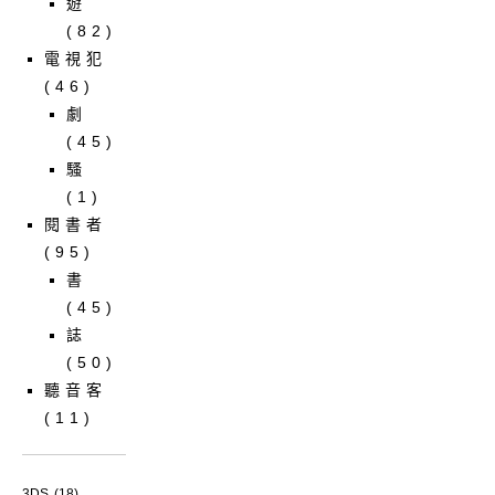
遊
(82)
電視犯
(46)
劇
(45)
騷
(1)
閱書者
(95)
書
(45)
誌
(50)
聽音客
(11)
3DS
(18)