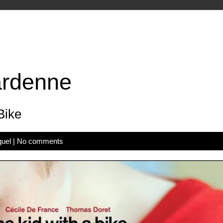
ardenne
Bike
quel
|
No comments