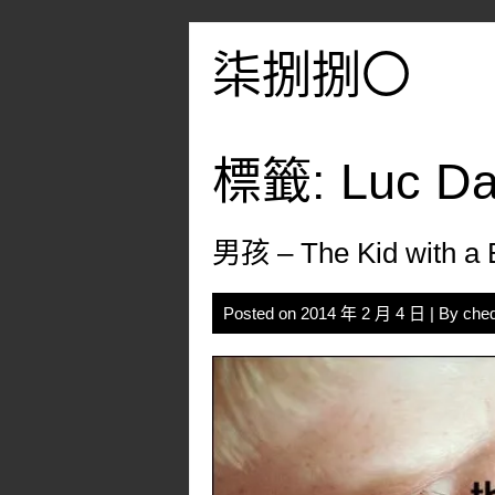
Skip
to
柒捌捌〇
content
標籤:
Luc D
男孩 – The Kid with a 
Posted on
2014 年 2 月 4 日
| By
che