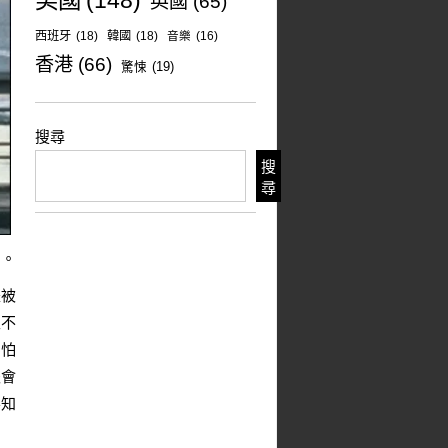
美國
(148)
英國
(65)
西班牙
(18)
韓國
(18)
音樂
(16)
香港
(66)
驚悚
(19)
搜尋
搜
尋
刻。
是被
並不
為怕
夫會
不知