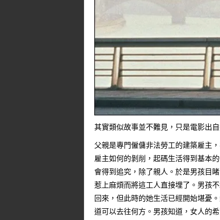
其實類似故事並不難見，只是電影出自
父親是專門僱傭非法勞工的建築雇主，
雇主如何的剝削，起碼生活得到基本的
會得到追究，除了親人。於是男孩目睹
惹上麻煩而將這工人直接埋了。男孩不
回來，但此時的她生活已經開始堪憂。
道可以去往何方。男孩知道，女人的希