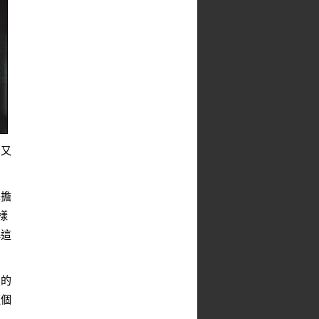
，又
擇擔
樣
解這
愛的
這個