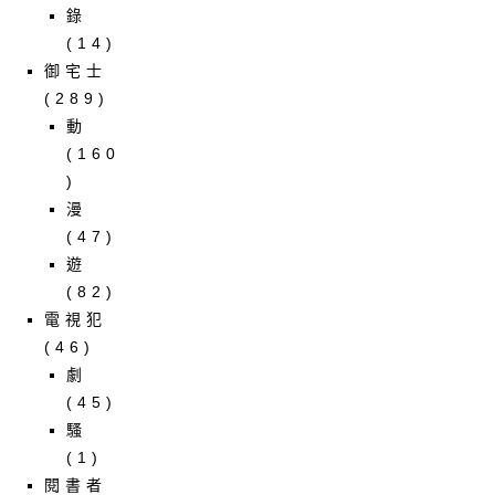
錄
(14)
御宅士
(289)
動
(160
)
漫
(47)
遊
(82)
電視犯
(46)
劇
(45)
騷
(1)
閱書者