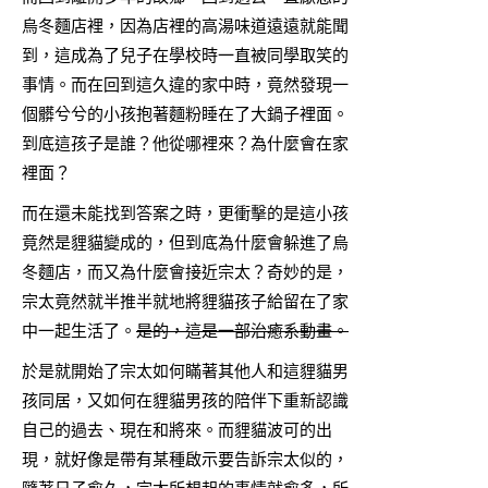
烏冬麵店裡，因為店裡的高湯味道遠遠就能聞
到，這成為了兒子在學校時一直被同學取笑的
事情。而在回到這久違的家中時，竟然發現一
個髒兮兮的小孩抱著麵粉睡在了大鍋子裡面。
到底這孩子是誰？他從哪裡來？為什麼會在家
裡面？
而在還未能找到答案之時，更衝擊的是這小孩
竟然是貍貓變成的，但到底為什麼會躲進了烏
冬麵店，而又為什麼會接近宗太？奇妙的是，
宗太竟然就半推半就地將貍貓孩子給留在了家
中一起生活了。
是的，這是一部治癒系動畫。
於是就開始了宗太如何瞞著其他人和這貍貓男
孩同居，又如何在貍貓男孩的陪伴下重新認識
自己的過去、現在和將來。而貍貓波可的出
現，就好像是帶有某種啟示要告訴宗太似的，