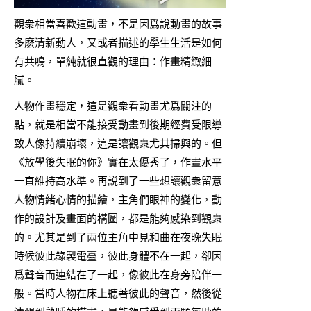
觀衆相當喜歡這動畫，不是因爲說動畫的故事
多麽清新動人，又或者描述的學生生活是如何
有共鳴，單純就很直觀的理由：作畫精緻細
膩。
人物作畫穩定，這是觀衆看動畫尤爲關注的
點，就是相當不能接受動畫到後期經費受限導
致人像持續崩壞，這是讓觀衆尤其掃興的。但
《放學後失眠的你》實在太優秀了，作畫水平
一直維持高水準。再説到了一些想讓觀衆留意
人物情緒心情的描繪，主角們眼神的變化，動
作的設計及畫面的構圖，都是能夠感染到觀衆
的。尤其是到了兩位主角中見和曲在夜晚失眠
時候彼此錄製電臺，彼此身體不在一起，卻因
爲聲音而連結在了一起，像彼此在身旁陪伴一
般。當時人物在床上聽著彼此的聲音，然後從