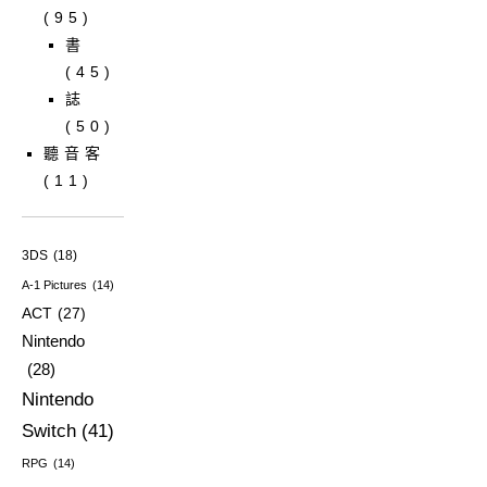
(95)
書
(45)
誌
(50)
聽音客
(11)
3DS
(18)
A-1 Pictures
(14)
ACT
(27)
Nintendo
(28)
Nintendo
Switch
(41)
RPG
(14)