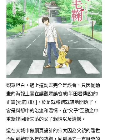
觀眾坦白，遇上這動畫完全是誤會，只因從動
畫的海報上實在讓觀眾誤會成[半田君傳說]的
正篇[元氣囝囝]，於是就將錯就錯地開始了。
會是料想中的治癒和溫情，在”父子”互動之中
重新找回所失落的父子親情以及遺憾。
遠在大城市做網頁設計的宗太因為父親的離世
而回到離開多年的故鄉，回到過去一直厭惡的