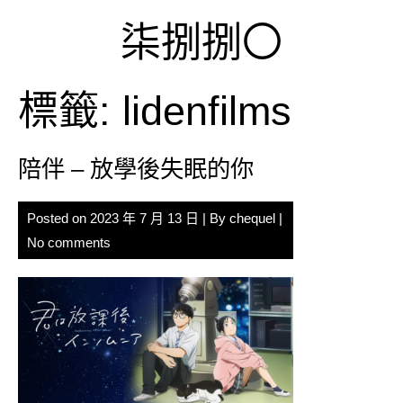
Skip
柒捌捌〇
to
content
標籤:
lidenfilms
陪伴 – 放學後失眠的你
Posted on
2023 年 7 月 13 日
| By
chequel
|
No comments