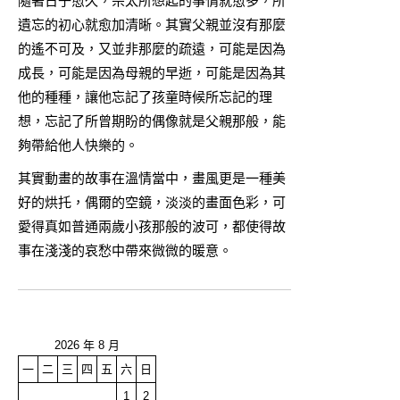
隨著日子愈久，宗太所想起的事情就愈多，所
遺忘的初心就愈加清晰。其實父親並沒有那麼
的遙不可及，又並非那麼的疏遠，可能是因為
成長，可能是因為母親的早逝，可能是因為其
他的種種，讓他忘記了孩童時候所忘記的理
想，忘記了所曾期盼的偶像就是父親那般，能
夠帶給他人快樂的。
其實動畫的故事在溫情當中，畫風更是一種美
好的烘托，偶爾的空鏡，淡淡的畫面色彩，可
愛得真如普通兩歲小孩那般的波可，都使得故
事在淺淺的哀愁中帶來微微的暖意。
2026 年 8 月
一
二
三
四
五
六
日
1
2