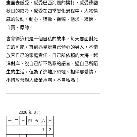
畫面去感受，感受巴西海風的撲打，感受德國
秋日的陰冷，感受在四季變化過程中，人物情
感的波動，動心、猶豫、孤獨、懇求、釋懷、
自責、原諒。
會覺得這也是一個自私的故事，每天要面對死
亡的可能，直到遇見讓自己傾心的男人，不惜
放棄自己的家庭責任、自己所依賴的大海，越
洋對岸，說自己所不熟悉的語言，過自己所陌
生的生活，但為了逃離那恐懼、相伴那愛情，
不惜放棄親人放棄承諾。不自私嗎！
2026 年 8 月
一
二
三
四
五
六
日
1
2