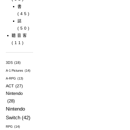
書
(45)
誌
(50)
聽音客
(11)
3DS
(18)
A-1 Pictures
(14)
A-RPG
(13)
ACT
(27)
Nintendo
(28)
Nintendo
Switch
(42)
RPG
(14)