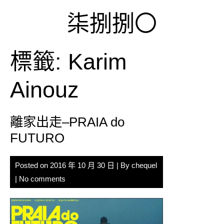
Skip
柒捌捌〇
to
content
標籤:
Karim
Ainouz
離家出走–PRAIA do
FUTURO
Posted on
2016 年 10 月 30 日
| By
chequel
|
No comments