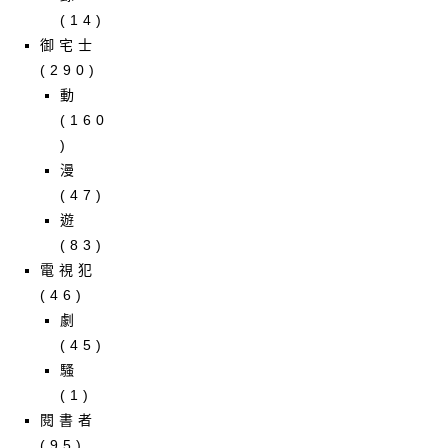
(14)
御宅士
(290)
動
(160
)
漫
(47)
遊
(83)
電視犯
(46)
劇
(45)
騷
(1)
閱書者
(95)